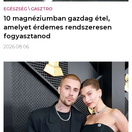
EGÉSZSÉG
\
GASZTRO
10 magnéziumban gazdag étel,
amelyet érdemes rendszeresen
fogyasztanod
2026.08.06.