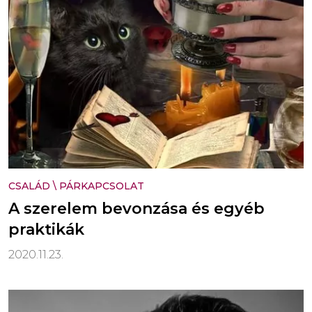
CSALÁD
\
PÁRKAPCSOLAT
A szerelem bevonzása és egyéb
praktikák
2020.11.23.