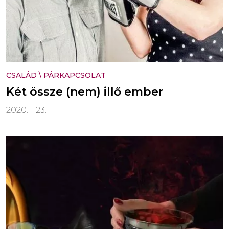
CSALÁD
\
PÁRKAPCSOLAT
Két össze (nem) illő ember
2020.11.23.