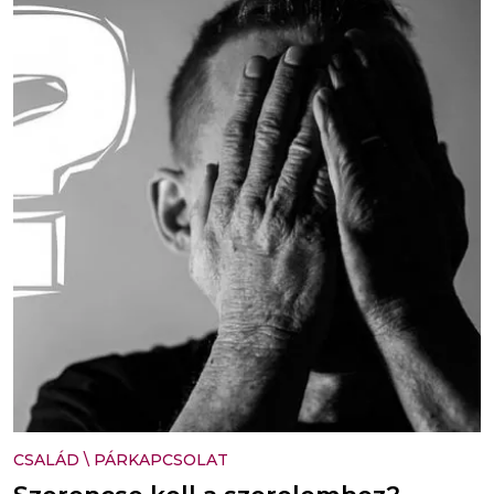
CSALÁD
\
PÁRKAPCSOLAT