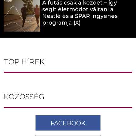
A futás csak a kezdet – így
segít életmódot váltani a
Nestlé és a SPAR ingyenes
programja (X)
TOP HÍREK
KÖZÖSSÉG
FACEBOOK