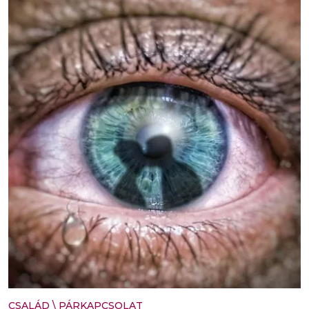
CSALÁD
\
PÁRKAPCSOLAT