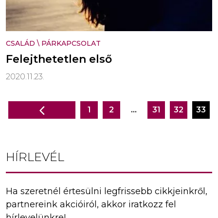
CSALÁD
\
PÁRKAPCSOLAT
Felejthetetlen első
2020.11.23.
1
2
…
31
32
33
Bejegyzés
navigáció
HÍRLEVÉL
Ha szeretnél értesülni legfrissebb cikkjeinkről,
partnereink akcióiról, akkor iratkozz fel
hírlevelünkre!