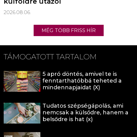
külföldre utazol
2026.08.06.
MÉG TÖBB FRISS HÍR
TÁMOGATOTT TARTALOM
5 apró döntés, amivel te is
fenntarthatóbbá teheted a
mindennapjaidat (X)
Tudatos szépségápolás, ami
nemcsak a külsődre, hanem a
belsődre is hat (x)