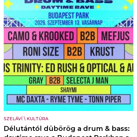
SZELÁVÍ
\
KULTÚRA
Délutántól dübörög a drum & bass: