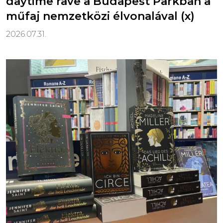
daytime rave a Budapest Parkban a
műfaj nemzetközi élvonalával (x)
2026.07.31.