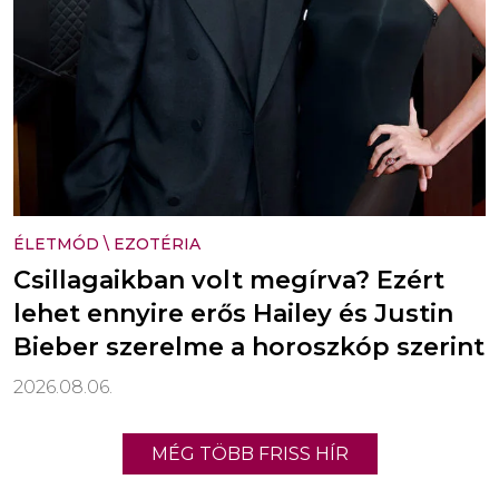
ÉLETMÓD
\
EZOTÉRIA
Csillagaikban volt megírva? Ezért
lehet ennyire erős Hailey és Justin
Bieber szerelme a horoszkóp szerint
2026.08.06.
MÉG TÖBB FRISS HÍR