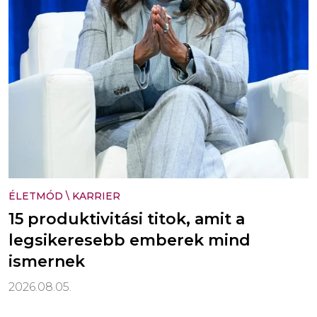
ÉLETMÓD
\
KARRIER
15 produktivitási titok, amit a
legsikeresebb emberek mind
ismernek
2026.08.05.