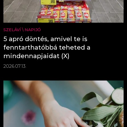
SZELÁVÍ
\
NAPIJÓ
5 apró döntés, amivel te is
fenntarthatóbbá teheted a
mindennapjaidat (X)
2026.07.13.