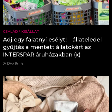
CSALÁD
\
KISÁLLAT
Adj egy falatnyi esélyt! – állateledel-
gyűjtés a mentett állatokért az
INTERSPAR áruházakban (x)
2026.05.14.