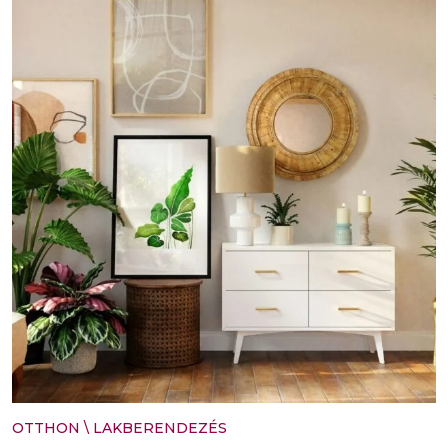
OTTHON
\
LAKBERENDEZÉS