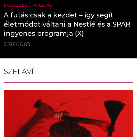
EGÉSZSÉG
\
MOZGÁS
A futás csak a kezdet – így segít
életmódot váltani a Nestlé és a SPAR
ingyenes programja (X)
2026.08.03.
SZELÁVÍ