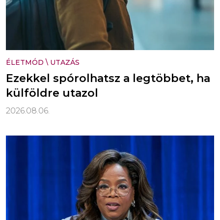
ÉLETMÓD
\
UTAZÁS
Ezekkel spórolhatsz a legtöbbet, ha
külföldre utazol
2026.08.06.