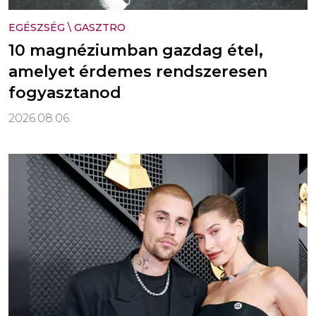
EGÉSZSÉG
\
GASZTRO
10 magnéziumban gazdag étel,
amelyet érdemes rendszeresen
fogyasztanod
2026.08.06.