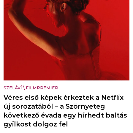
SZELÁVÍ
\
FILMPREMIER
Véres első képek érkeztek a Netflix
új sorozatából – a Szörnyeteg
következő évada egy hírhedt baltás
gyilkost dolgoz fel