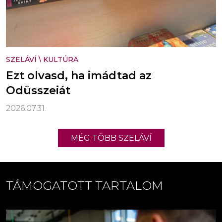
SZELÁVÍ
\
KULTÚRA
Ezt olvasd, ha imádtad az
Odüsszeiát
2026.07.31.
MÉG TÖBB SZELÁVÍ
TÁMOGATOTT TARTALOM