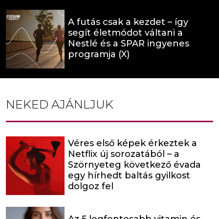
A futás csak a kezdet – így
segít életmódot váltani a
Nestlé és a SPAR ingyenes
programja (X)
NEKED AJÁNLJUK
Véres első képek érkeztek a
Netflix új sorozatából – a
Szörnyeteg következő évada
egy hírhedt baltás gyilkost
dolgoz fel