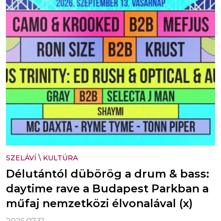
SZELÁVÍ
\
KULTÚRA
Délutántól dübörög a drum & bass:
daytime rave a Budapest Parkban a
műfaj nemzetközi élvonalával (x)