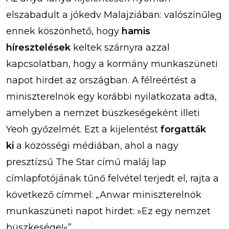
elszabadult a jókedv Malajziában: valószínűleg
ennek köszönhető, hogy
hamis
híresztelések
keltek szárnyra azzal
kapcsolatban, hogy a kormány munkaszüneti
napot hirdet az országban. A félreértést a
miniszterelnök egy korábbi nyilatkozata adta,
amelyben a nemzet büszkeségeként illeti
Yeoh győzelmét. Ezt a kijelentést
forgatták
ki
a közösségi médiában, ahol a nagy
presztízsű The Star című maláj lap
címlapfotójának tűnő felvétel terjedt el, rajta a
következő címmel: „Anwar miniszterelnök
munkaszüneti napot hirdet: »Ez egy nemzet
büszkesége!«”