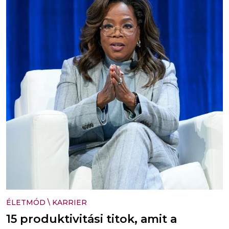
ÉLETMÓD
\
KARRIER
15 produktivitási titok, amit a