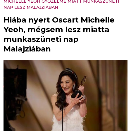
MICHELLE YEOH GYŐZELME MIATT MUNKASZÜNETI
NAP LESZ MALAJZIÁBAN
Hiába nyert Oscart Michelle
Yeoh, mégsem lesz miatta
munkaszüneti nap
Malajziában