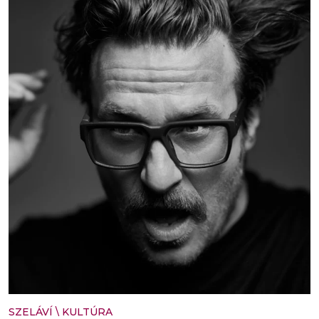
SZELÁVÍ
\
KULTÚRA