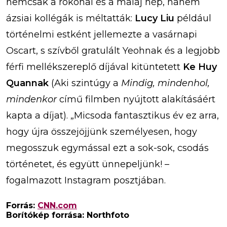
nemcsak a rokonai és a maláj nép, hanem
ázsiai kollégák is méltatták:
Lucy Liu
például
történelmi estként jellemezte a vasárnapi
Oscart, s szívből gratulált Yeohnak és a legjobb
férfi mellékszereplő díjával kitüntetett
Ke Huy
Quannak
(Aki szintúgy a
Mindig, mindenhol,
mindenkor
című filmben nyújtott alakításáért
kapta a díjat). „Micsoda fantasztikus év ez arra,
hogy újra összejöjjünk személyesen, hogy
megosszuk egymással ezt a sok-sok, csodás
történetet, és együtt ünnepeljünk! –
fogalmazott Instagram posztjában.
Forrás:
CNN.com
Borítókép forrása: Northfoto