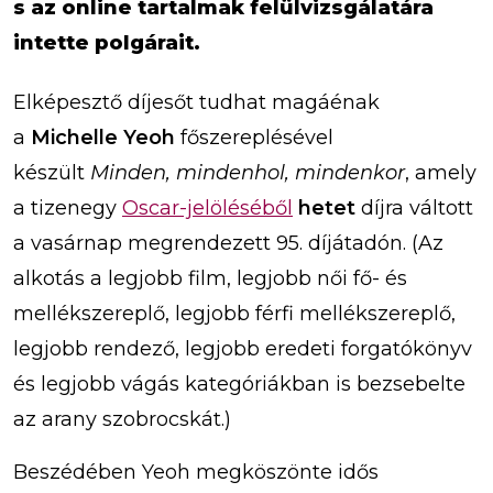
s az online tartalmak felülvizsgálatára
intette polgárait.
Elképesztő díjesőt tudhat magáénak
a
Michelle Yeoh
főszereplésével
készült
Minden, mindenhol, mindenkor
, amely
a tizenegy
Oscar-jelöléséből
hetet
díjra váltott
a vasárnap megrendezett 95. díjátadón. (Az
alkotás a legjobb film, legjobb női fő- és
mellékszereplő, legjobb férfi mellékszereplő,
legjobb rendező, legjobb eredeti forgatókönyv
és legjobb vágás kategóriákban is bezsebelte
az arany szobrocskát.)
Beszédében Yeoh megköszönte idős