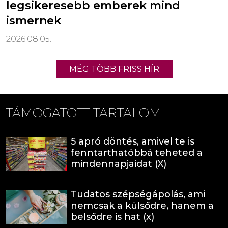
legsikeresebb emberek mind
ismernek
2026.08.05.
MÉG TÖBB FRISS HÍR
TÁMOGATOTT TARTALOM
5 apró döntés, amivel te is
fenntarthatóbbá teheted a
mindennapjaidat (X)
Tudatos szépségápolás, ami
nemcsak a külsődre, hanem a
belsődre is hat (x)