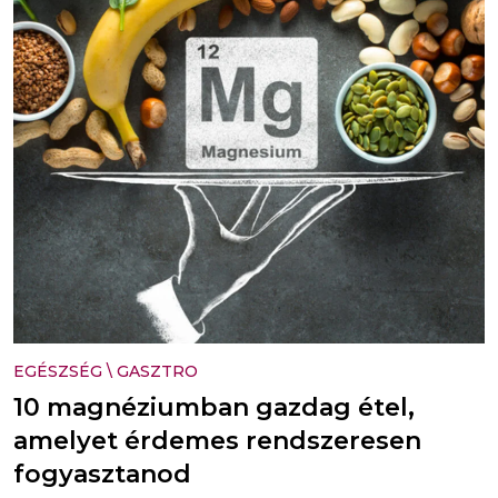
EGÉSZSÉG
\
GASZTRO
10 magnéziumban gazdag étel,
amelyet érdemes rendszeresen
fogyasztanod