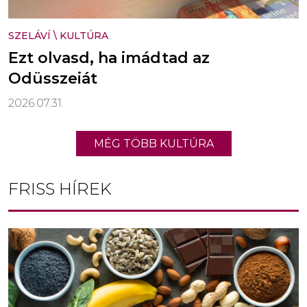
SZELÁVÍ
\
KULTÚRA
Ezt olvasd, ha imádtad az
Odüsszeiát
2026.07.31.
MÉG TÖBB KULTÚRA
FRISS HÍREK