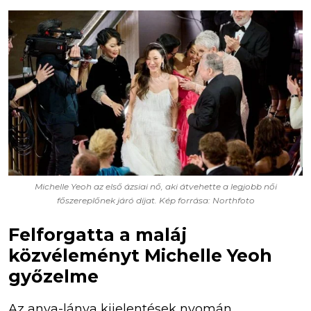
Michelle Yeoh az első ázsiai nő, aki átvehette a legjobb női
főszereplőnek járó díjat. Kép forrása: Northfoto
Felforgatta a maláj
közvéleményt Michelle Yeoh
győzelme
Az anya-lánya kijelentések nyomán