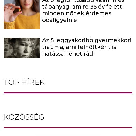
Az 5 legfontosabb vitamin és
tápanyag, amire 35 év felett
minden nőnek érdemes
odafigyelnie
Az 5 leggyakoribb gyermekkori
trauma, ami felnőttként is
hatással lehet rád
TOP HÍREK
KÖZÖSSÉG