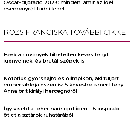
Oscar-díjátadó 2023: minden, amit az idei
eseményről tudni lehet
ROZS FRANCISKA
TOVÁBBI CIKKEI
Ezek a növények hihetetlen kevés fényt
igényelnek, és brutál szépek is
Notórius gyorshajtó és olimpikon, aki túljárt
emberrablója eszén is: 5 kevésbé ismert tény
Anna brit királyi hercegnőről
Így viseld a fehér nadrágot idén – 5 inspiráló
ötlet a sztárok ruhatárából