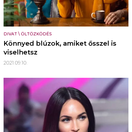
DIVAT
\
ÖLTÖZKÖDÉS
Könnyed blúzok, amiket ősszel is
viselhetsz
2021.09.10.