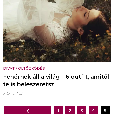
DIVAT
\
ÖLTÖZKÖDÉS
Fehérnek áll a világ – 6 outfit, amitől
te is beleszeretsz
2021.02.03.
1
2
3
4
5
Bejegyzés