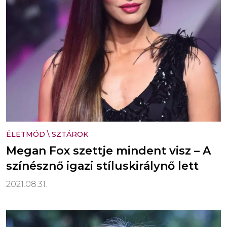
ÉLETMÓD
\
SZTÁROK
Megan Fox szettje mindent visz – A
színésznő igazi stíluskirálynő lett
2021.08.31.