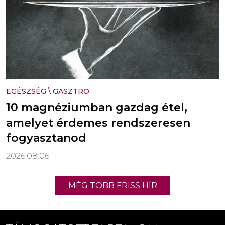
EGÉSZSÉG
\
GASZTRO
10 magnéziumban gazdag étel,
amelyet érdemes rendszeresen
fogyasztanod
2026.08.06.
MÉG TÖBB FRISS HÍR