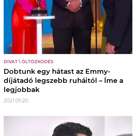
DIVAT
\
ÖLTÖZKÖDÉS
Dobtunk egy hátast az Emmy-
díjátadó legszebb ruháitól – Íme a
legjobbak
2021.09.20.