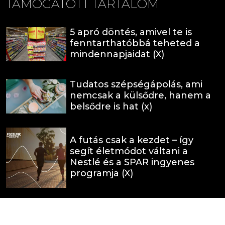
TÁMOGATOTT TARTALOM
5 apró döntés, amivel te is
fenntarthatóbbá teheted a
mindennapjaidat (X)
Tudatos szépségápolás, ami
nemcsak a külsődre, hanem a
belsődre is hat (x)
A futás csak a kezdet – így
segít életmódot váltani a
Nestlé és a SPAR ingyenes
programja (X)