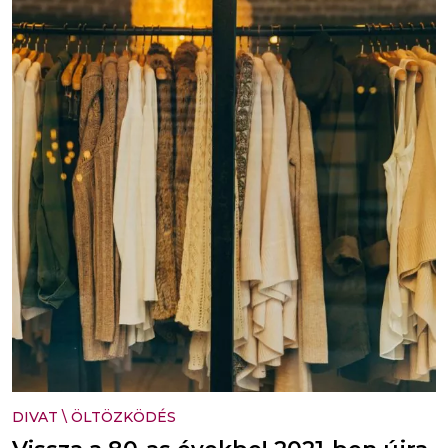
DIVAT
\
ÖLTÖZKÖDÉS