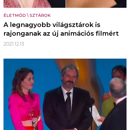
ÉLETMÓD
\
SZTÁROK
A legnagyobb világsztárok is
rajonganak az új animációs filmért
2021.12.13.