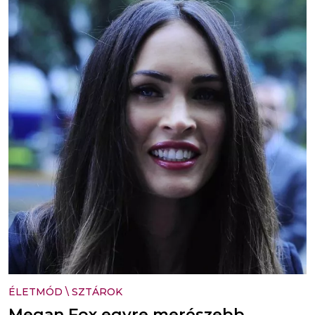
ÉLETMÓD
\
SZTÁROK
Megan Fox egyre merészebb