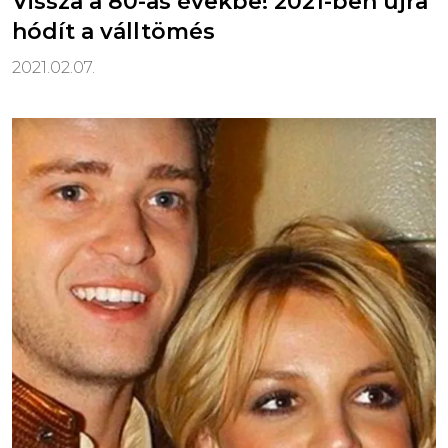
Vissza a 80-as évekbe! 2021-ben újra
hódít a válltömés
2021.02.07.