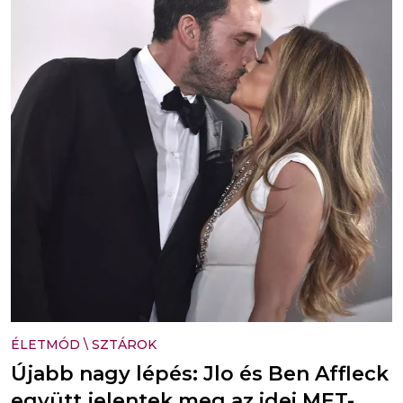
ÉLETMÓD
\
SZTÁROK
Újabb nagy lépés: Jlo és Ben Affleck
együtt jelentek meg az idei MET-