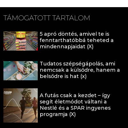
TÁMOGATOTT TARTALOM
5 apró döntés, amivel te is
fenntarthatóbbá teheted a
mindennapjaidat (X)
Tudatos szépségápolás, ami
nemcsak a külsődre, hanem a
belsődre is hat (x)
A futás csak a kezdet – így
segít életmódot váltani a
Nestlé és a SPAR ingyenes
programja (X)