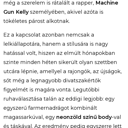
még a szerelem is rátalált a rapper,
Machine
Gun Kelly
személyében, akivel azóta is
tökéletes párost alkotnak.
Ez a kapcsolat azonban nemcsak a
lelkiállapotára, hanem a stílusára is nagy
hatással volt, hiszen az elmúlt hónapokban
szinte minden héten sikerült olyan szettben
utcára lépnie, amellyel a rajongók, az újságok,
sőt még a legnagyobb divatszakértők
figyelmét is magára vonta. Legutóbbi
ruhaválasztása talán az eddigi legjobb: egy
egyszerű farmernadrágot kombinált
magassarkúval, egy
neonzöld színű body
-val
és táskával. Az eredmény pedig egyszerre lett