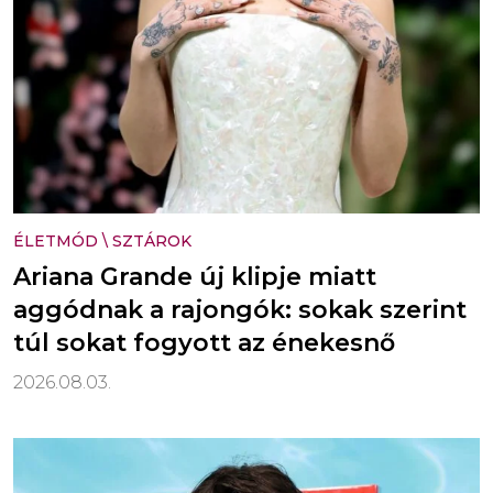
ÉLETMÓD
\
SZTÁROK
Ariana Grande új klipje miatt
aggódnak a rajongók: sokak szerint
túl sokat fogyott az énekesnő
2026.08.03.