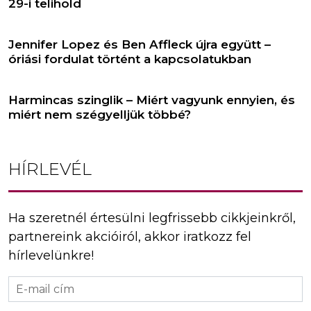
29-i telihold
Jennifer Lopez és Ben Affleck újra együtt –
óriási fordulat történt a kapcsolatukban
Harmincas szinglik – Miért vagyunk ennyien, és
miért nem szégyelljük többé?
HÍRLEVÉL
Ha szeretnél értesülni legfrissebb cikkjeinkről,
partnereink akcióiról, akkor iratkozz fel
hírlevelünkre!