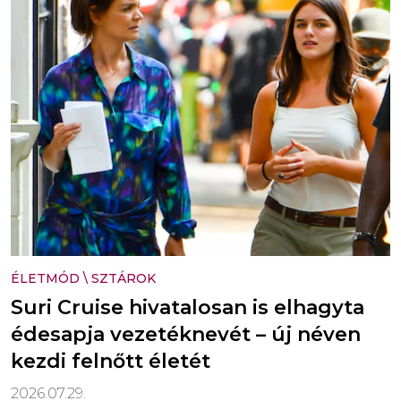
ÉLETMÓD
\
SZTÁROK
Suri Cruise hivatalosan is elhagyta
édesapja vezetéknevét – új néven
kezdi felnőtt életét
2026.07.29.