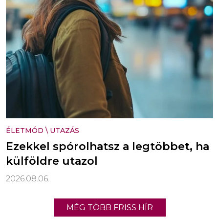
ÉLETMÓD
\
UTAZÁS
Ezekkel spórolhatsz a legtöbbet, ha
külföldre utazol
2026.08.06.
MÉG TÖBB FRISS HÍR