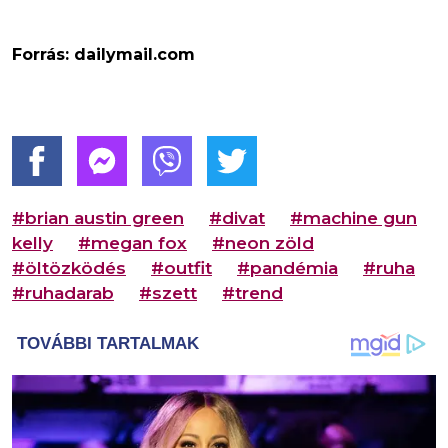
Forrás: dailymail.com
#brian austin green
#divat
#machine gun
kelly
#megan fox
#neon zöld
#öltözködés
#outfit
#pandémia
#ruha
#ruhadarab
#szett
#trend