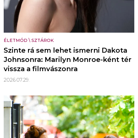
ÉLETMÓD
\
SZTÁROK
Szinte rá sem lehet ismerni Dakota
Johnsonra: Marilyn Monroe-ként tér
vissza a filmvászonra
2026.07.29.