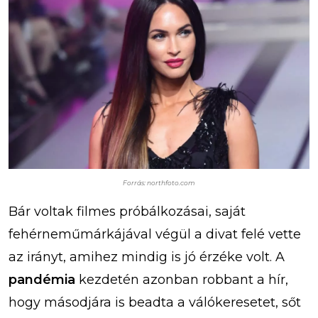
Forrás: northfoto.com
Bár voltak filmes próbálkozásai, saját
fehérneműmárkájával végül a divat felé vette
az irányt, amihez mindig is jó érzéke volt. A
pandémia
kezdetén azonban robbant a hír,
hogy másodjára is beadta a válókeresetet, sőt