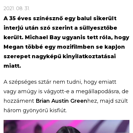
2021. 08. 31.
A 35 éves színésznő egy balul sikerült
interjú után szó szerint a süllyesztőbe
került. Michael Bay ugyanis tett róla, hogy
Megan többé egy mozifilmben se kapjon
szerepet nagyképű kinyilatkoztatásai
miatt.
A szépséges sztár nem tudni, hogy emiatt
vagy amúgy is vágyott-e a megállapodásra, de
hozzáment
Brian Austin Green
hez, majd szült
három gyönyörű kisfiút.