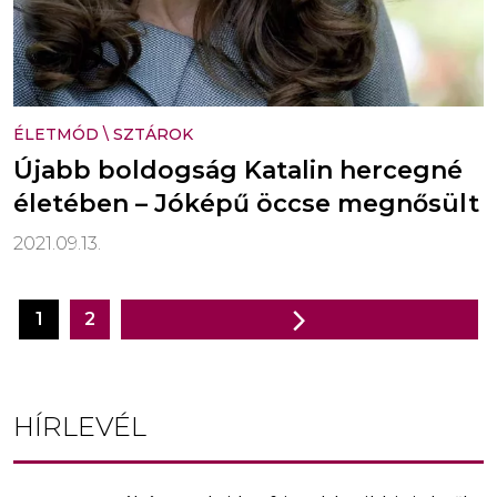
ÉLETMÓD
\
SZTÁROK
Újabb boldogság Katalin hercegné
életében – Jóképű öccse megnősült
2021.09.13.
1
2
Bejegyzés
navigáció
HÍRLEVÉL