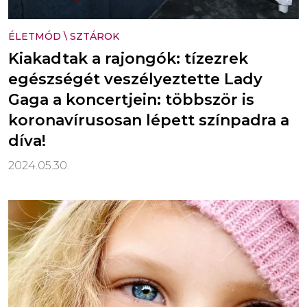
ÉLETMÓD
\
SZTÁROK
Kiakadtak a rajongók: tízezrek
egészségét veszélyeztette Lady
Gaga a koncertjein: többször is
koronavírusosan lépett színpadra a
díva!
2024.05.30.