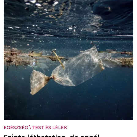
EGÉSZSÉG
\
TEST ÉS LÉLEK