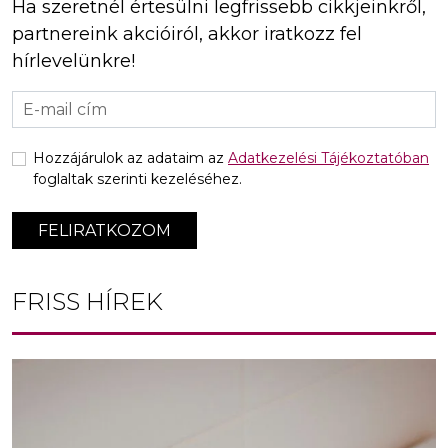
Ha szeretnél értesülni legfrissebb cikkjeinkről,
partnereink akcióiról, akkor iratkozz fel
hírlevelünkre!
Hozzájárulok az adataim az
Adatkezelési Tájékoztatóban
foglaltak szerinti kezeléséhez.
FELIRATKOZOM
FRISS HÍREK