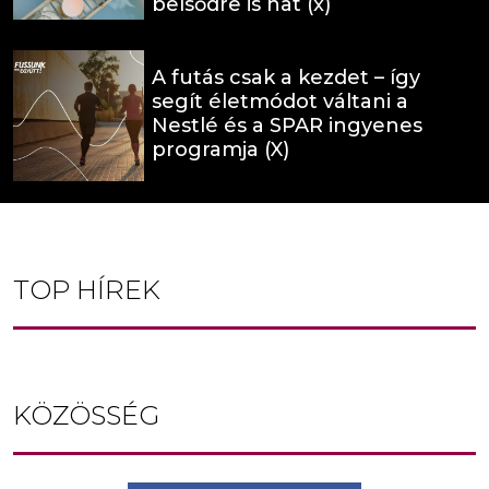
belsődre is hat (x)
A futás csak a kezdet – így
segít életmódot váltani a
Nestlé és a SPAR ingyenes
programja (X)
TOP HÍREK
KÖZÖSSÉG