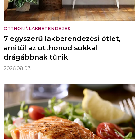
OTTHON
\
LAKBERENDEZÉS
7 egyszerű lakberendezési ötlet,
amitől az otthonod sokkal
drágábbnak tűnik
2026.08.07.