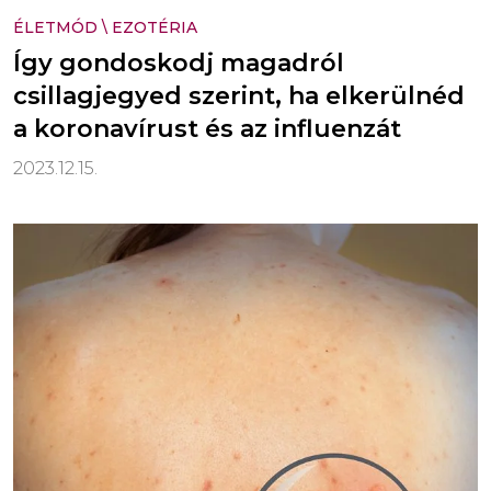
ÉLETMÓD
\
EZOTÉRIA
Így gondoskodj magadról
csillagjegyed szerint, ha elkerülnéd
a koronavírust és az influenzát
2023.12.15.