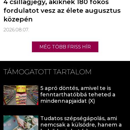
4 csillagjegy, akiknek 180 fokos
fordulatot vesz az élete augusztus
közepén
2026.08.07.
MÉG TÖBB FRISS HÍR
TÁMOGATOTT TARTALOM
5 apró döntés, amivel te is
fenntarthatóbbá teheted a
mindennapjaidat (X)
Tudatos szépségápolás, ami
nemcsak a külsődre, hanem a