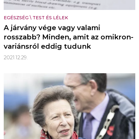
EGÉSZSÉG
\
TEST ÉS LÉLEK
A járvány vége vagy valami
rosszabb? Minden, amit az omikron-
variánsról eddig tudunk
2021.12.29.