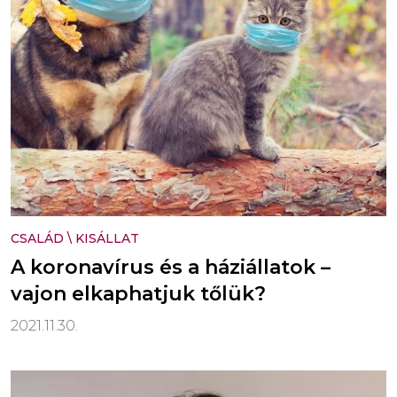
CSALÁD
\
KISÁLLAT
A koronavírus és a háziállatok –
vajon elkaphatjuk tőlük?
2021.11.30.