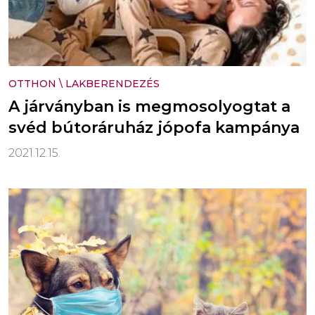
OTTHON
\
LAKBERENDEZÉS
A járványban is megmosolyogtat a
svéd bútoráruház jópofa kampánya
2021.12.15.