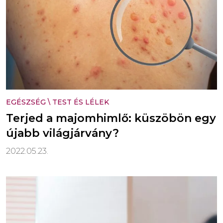
EGÉSZSÉG
\
TEST ÉS LÉLEK
Terjed a majomhimlő: küszöbön egy
újabb világjárvány?
2022.05.23.