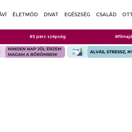
ÁVÍ
ÉLETMÓD
DIVAT
EGÉSZSÉG
CSALÁD
OT
#5 perc szépség
#filmaj