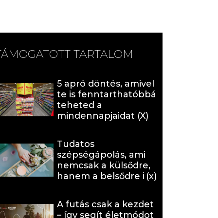
TÁMOGATOTT TARTALOM
5 apró döntés, amivel
te is fenntarthatóbbá
teheted a
mindennapjaidat (X)
Tudatos
szépségápolás, ami
nemcsak a külsődre,
hanem a belsődre is
hat (x)
A futás csak a kezdet
– így segít életmódot