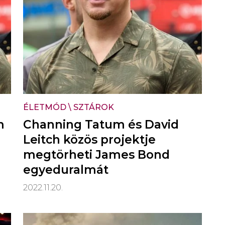
ÉLETMÓD
\
SZTÁROK
m
Channing Tatum és David
Leitch közös projektje
megtörheti James Bond
egyeduralmát
2022.11.20.