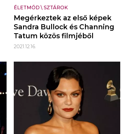
ÉLETMÓD
\
SZTÁROK
Megérkeztek az első képek
Sandra Bullock és Channing
Tatum közös filmjéből
2021.12.16.