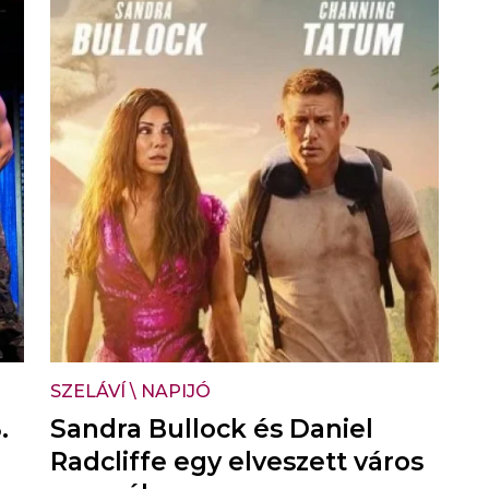
SZELÁVÍ
\
NAPIJÓ
.
Sandra Bullock és Daniel
Radcliffe egy elveszett város