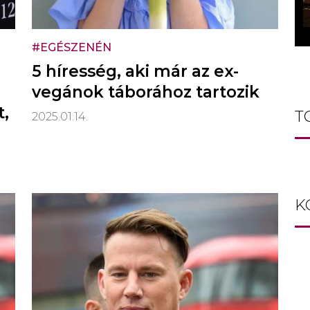
#EGÉSZENÉN
5 híresség, aki már az ex-
vegánok táborához tartozik
t,
T
2025.01.14.
K