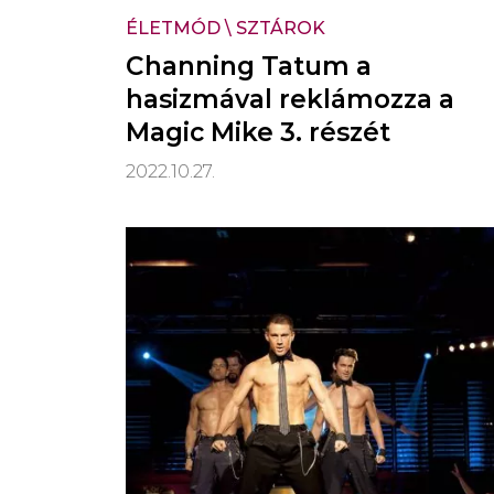
ÉLETMÓD
\
SZTÁROK
Channing Tatum a
hasizmával reklámozza a
Magic Mike 3. részét
2022.10.27.