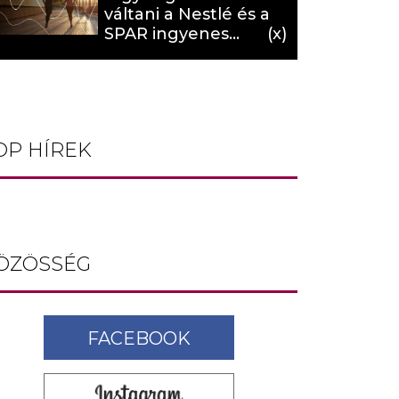
váltani a Nestlé és a
SPAR ingyenes
programja (X)
OP HÍREK
ÖZÖSSÉG
FACEBOOK