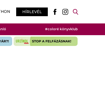
THON
HÍRLEVÉL
ánló
#coloré könyvklub