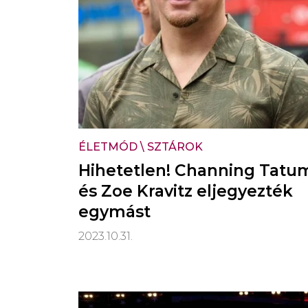
ÉLETMÓD
\
SZTÁROK
Hihetetlen! Channing Tatu
és Zoe Kravitz eljegyezték
egymást
2023.10.31.