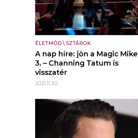
ÉLETMÓD
\
SZTÁROK
A nap híre: jön a Magic Mike
3. – Channing Tatum is
visszatér
2021.11.30.