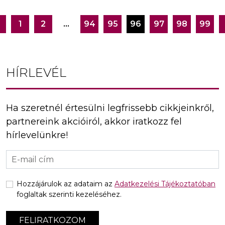
1
2
…
94
95
96
97
98
99
Bejegyzés
navigáció
HÍRLEVÉL
Ha szeretnél értesülni legfrissebb cikkjeinkről,
partnereink akcióiról, akkor iratkozz fel
hírlevelünkre!
Hozzájárulok az adataim az
Adatkezelési Tájékoztatóban
foglaltak szerinti kezeléséhez.
FELIRATKOZOM