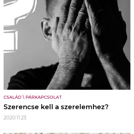
CSALÁD
\
PÁRKAPCSOLAT
Szerencse kell a szerelemhez?
2020.11.23.