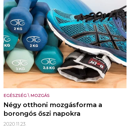
EGÉSZSÉG
\
MOZGÁS
Négy otthoni mozgásforma a
borongós őszi napokra
2020.11.23.