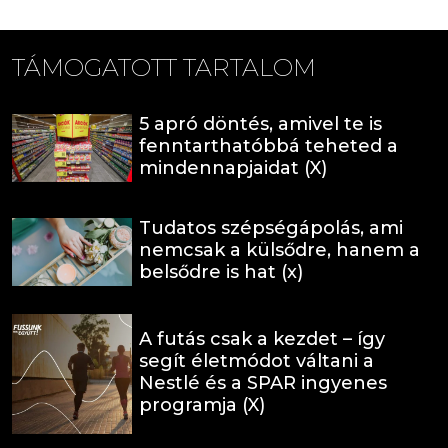
TÁMOGATOTT TARTALOM
5 apró döntés, amivel te is
fenntarthatóbbá teheted a
mindennapjaidat (X)
Tudatos szépségápolás, ami
nemcsak a külsődre, hanem a
belsődre is hat (x)
A futás csak a kezdet – így
segít életmódot váltani a
Nestlé és a SPAR ingyenes
programja (X)