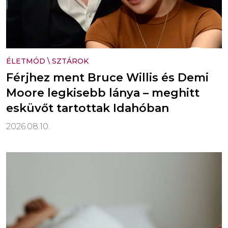
ÉLETMÓD
\
SZTÁROK
Férjhez ment Bruce Willis és Demi
Moore legkisebb lánya – meghitt
esküvőt tartottak Idahóban
2026.08.10.