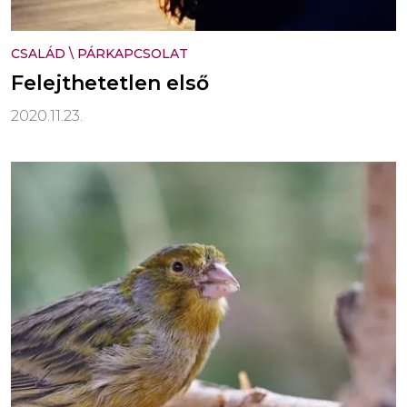
CSALÁD
\
PÁRKAPCSOLAT
Felejthetetlen első
2020.11.23.