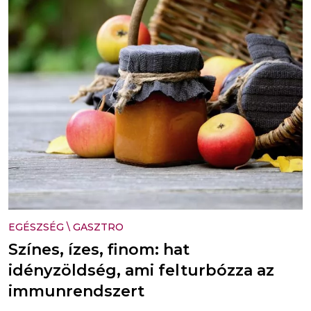
EGÉSZSÉG
\
GASZTRO
Színes, ízes, finom: hat
idényzöldség, ami felturbózza az
immunrendszert