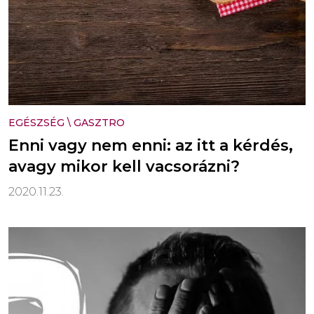
EGÉSZSÉG
\
GASZTRO
Enni vagy nem enni: az itt a kérdés,
avagy mikor kell vacsorázni?
2020.11.23.