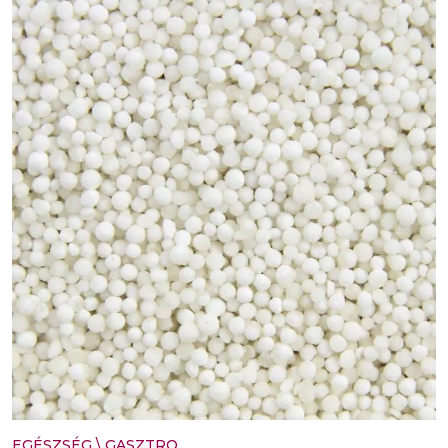
EGÉSZSÉG
\
GASZTRO