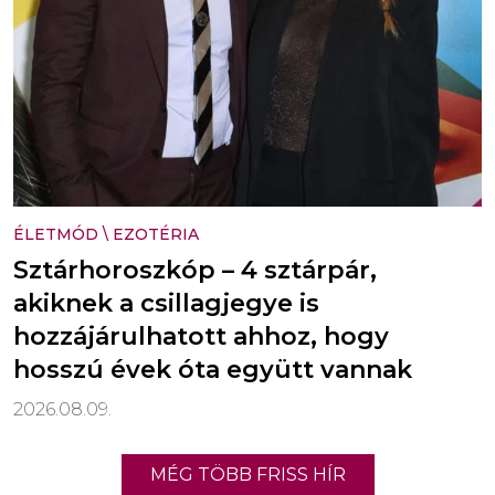
ÉLETMÓD
\
EZOTÉRIA
Sztárhoroszkóp – 4 sztárpár,
akiknek a csillagjegye is
hozzájárulhatott ahhoz, hogy
hosszú évek óta együtt vannak
2026.08.09.
MÉG TÖBB FRISS HÍR