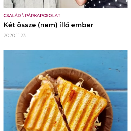
CSALÁD
\
PÁRKAPCSOLAT
Két össze (nem) illő ember
2020.11.23.