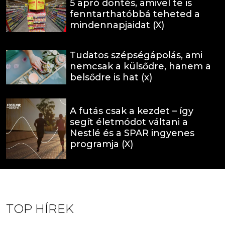
5 apró döntés, amivel te is
fenntarthatóbbá teheted a
mindennapjaidat (X)
Tudatos szépségápolás, ami
nemcsak a külsődre, hanem a
belsődre is hat (x)
A futás csak a kezdet – így
segít életmódot váltani a
Nestlé és a SPAR ingyenes
programja (X)
TOP HÍREK