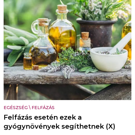
EGÉSZSÉG
\
FELFÁZÁS
Felfázás esetén ezek a
gyógynövények segíthetnek (X)