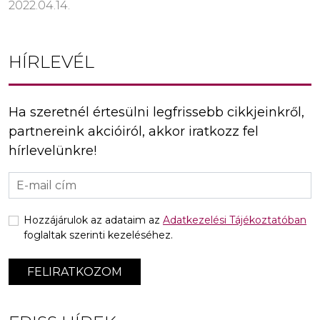
2022.04.14.
HÍRLEVÉL
Ha szeretnél értesülni legfrissebb cikkjeinkről,
partnereink akcióiról, akkor iratkozz fel
hírlevelünkre!
Hozzájárulok az adataim az
Adatkezelési Tájékoztatóban
foglaltak szerinti kezeléséhez.
FELIRATKOZOM