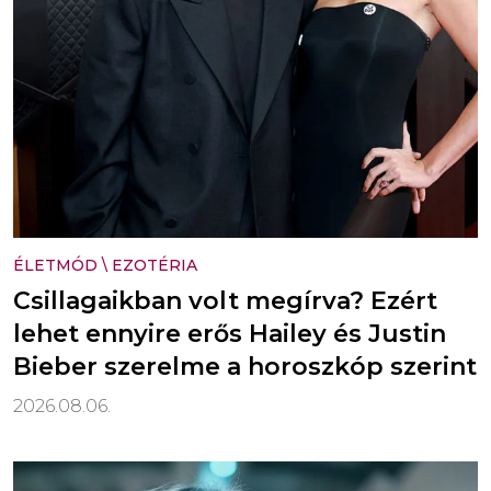
ÉLETMÓD
\
EZOTÉRIA
Csillagaikban volt megírva? Ezért
lehet ennyire erős Hailey és Justin
Bieber szerelme a horoszkóp szerint
2026.08.06.