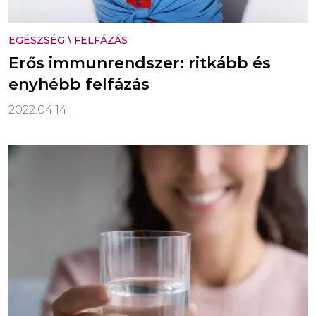
EGÉSZSÉG
\
FELFÁZÁS
Erős immunrendszer: ritkább és
enyhébb felfázás
2022.04.14.