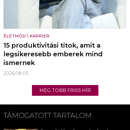
ÉLETMÓD
\
KARRIER
15 produktivitási titok, amit a
legsikeresebb emberek mind
ismernek
2026.08.05.
MÉG TÖBB FRISS HÍR
TÁMOGATOTT TARTALOM