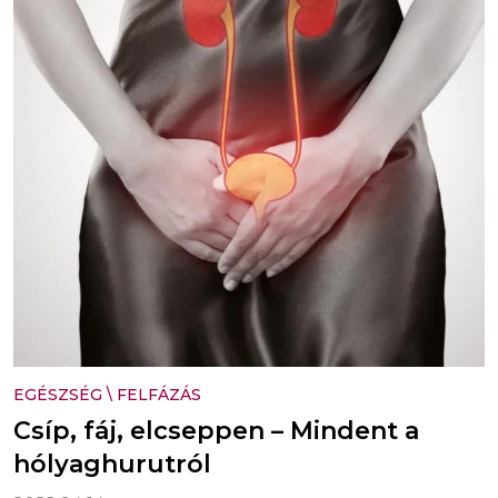
EGÉSZSÉG
\
FELFÁZÁS
Csíp, fáj, elcseppen – Mindent a
hólyaghurutról