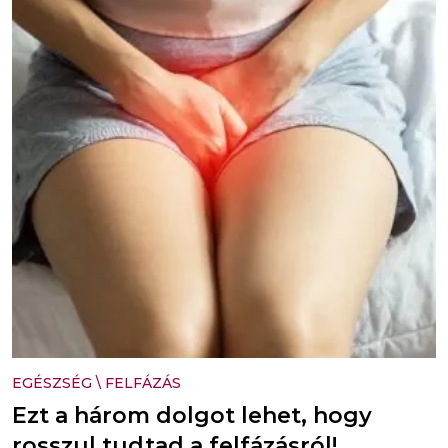
EGÉSZSÉG
\
FELFÁZÁS
Ezt a három dolgot lehet, hogy
rosszul tudtad a felfázásról!