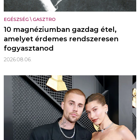
EGÉSZSÉG
\
GASZTRO
10 magnéziumban gazdag étel,
amelyet érdemes rendszeresen
fogyasztanod
2026.08.06.