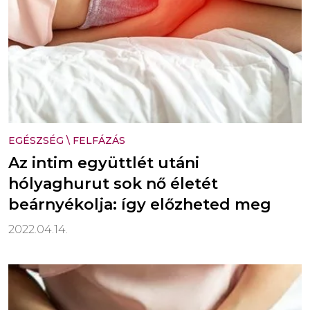
EGÉSZSÉG
\
FELFÁZÁS
Az intim együttlét utáni
hólyaghurut sok nő életét
beárnyékolja: így előzheted meg
2022.04.14.