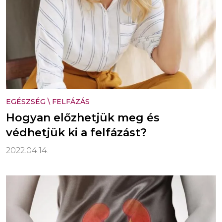
EGÉSZSÉG
\
FELFÁZÁS
Hogyan előzhetjük meg és
védhetjük ki a felfázást?
2022.04.14.