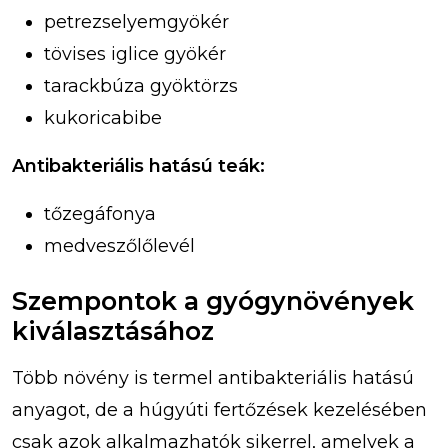
petrezselyemgyökér
tövises iglice gyökér
tarackbúza gyöktörzs
kukoricabibe
Antibakteriális hatású teák:
tőzegáfonya
medveszőlőlevél
Szempontok a gyógynövények
kiválasztásához
Több növény is termel antibakteriális hatású
anyagot, de a húgyúti fertőzések kezelésében
csak azok alkalmazhatók sikerrel, amelyek a