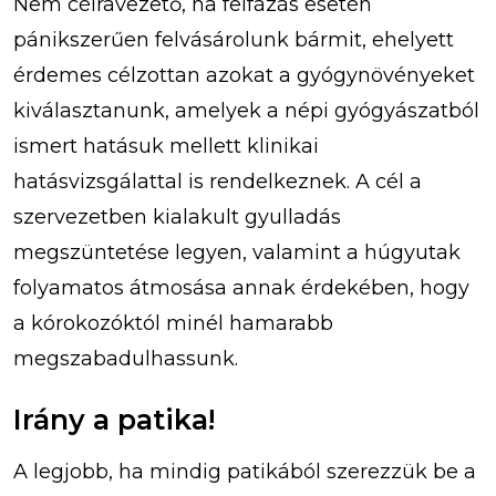
Nem célravezető, ha felfázás esetén
pánikszerűen felvásárolunk bármit, ehelyett
érdemes célzottan azokat a gyógynövényeket
kiválasztanunk, amelyek a népi gyógyászatból
ismert hatásuk mellett klinikai
hatásvizsgálattal is rendelkeznek. A cél a
szervezetben kialakult gyulladás
megszüntetése legyen, valamint a húgyutak
folyamatos átmosása annak érdekében, hogy
a kórokozóktól minél hamarabb
megszabadulhassunk.
Irány a patika!
A legjobb, ha mindig patikából szerezzük be a