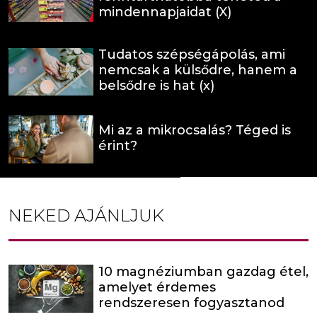
mindennapjaidat (X)
Tudatos szépségápolás, ami
nemcsak a külsődre, hanem a
belsődre is hat (x)
Mi az a mikrocsalás? Téged is
érint?
NEKED AJÁNLJUK
10 magnéziumban gazdag étel,
amelyet érdemes
rendszeresen fogyasztanod