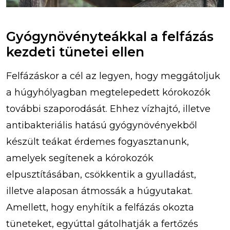
Gyógynövényteákkal a felfázás
kezdeti tünetei ellen
Felfázáskor a cél az legyen, hogy meggátoljuk
a húgyhólyagban megtelepedett kórokozók
további szaporodását. Ehhez vízhajtó, illetve
antibakteriális hatású gyógynövényekből
készült teákat érdemes fogyasztanunk,
amelyek segítenek a kórokozók
elpusztításában, csökkentik a gyulladást,
illetve alaposan átmossák a húgyutakat.
Amellett, hogy enyhítik a felfázás okozta
tüneteket, egyúttal gátolhatják a fertőzés