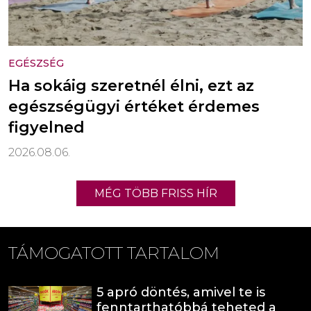
EGÉSZSÉG
Ha sokáig szeretnél élni, ezt az
egészségügyi értéket érdemes
figyelned
2026.08.06.
MÉG TÖBB FRISS HÍR
TÁMOGATOTT TARTALOM
5 apró döntés, amivel te is
fenntarthatóbbá teheted a