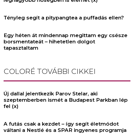
legnagyobb hőségben is elérhet (x)
Tényleg segít a pitypangtea a puffadás ellen?
Egy héten át mindennap megittam egy csésze
borsmentateát – hihetetlen dolgot
tapasztaltam
COLORÉ
TOVÁBBI CIKKEI
Új dallal jelentkezik Parov Stelar, aki
szeptemberben ismét a Budapest Parkban lép
fel (x)
A futás csak a kezdet – így segít életmódot
váltani a Nestlé és a SPAR ingyenes programja