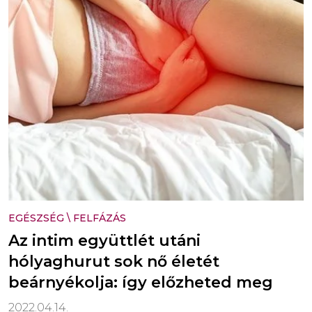
EGÉSZSÉG
\
FELFÁZÁS
Az intim együttlét utáni
hólyaghurut sok nő életét
beárnyékolja: így előzheted meg
2022.04.14.