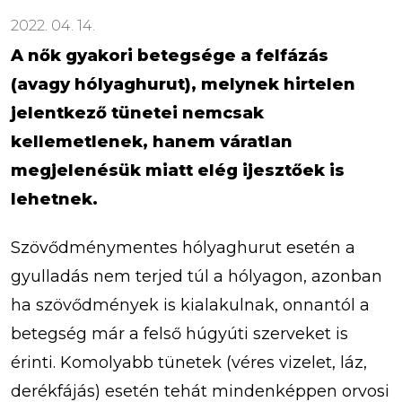
2022. 04. 14.
A nők gyakori betegsége a felfázás
(avagy hólyaghurut), melynek hirtelen
jelentkező tünetei nemcsak
kellemetlenek, hanem váratlan
megjelenésük miatt elég ijesztőek is
lehetnek.
Szövődménymentes hólyaghurut esetén a
gyulladás nem terjed túl a hólyagon, azonban
ha szövődmények is kialakulnak, onnantól a
betegség már a felső húgyúti szerveket is
érinti. Komolyabb tünetek (véres vizelet, láz,
derékfájás) esetén tehát mindenképpen orvosi