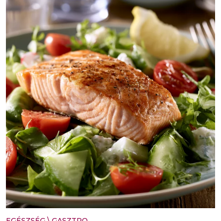
EGÉSZSÉG
\
GASZTRO