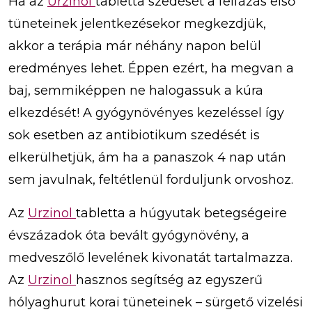
Ha az
Urzinol
tabletta szedését a felfázás első
tüneteinek jelentkezésekor megkezdjük,
akkor a terápia már néhány napon belül
eredményes lehet. Éppen ezért, ha megvan a
baj, semmiképpen ne halogassuk a kúra
elkezdését! A gyógynövényes kezeléssel így
sok esetben az antibiotikum szedését is
elkerülhetjük, ám ha a panaszok 4 nap után
sem javulnak, feltétlenül forduljunk orvoshoz.
Az
Urzinol
tabletta a húgyutak betegségeire
évszázadok óta bevált gyógynövény, a
medveszőlő levelének kivonatát tartalmazza.
Az
Urzinol
hasznos segítség az egyszerű
hólyaghurut korai tüneteinek – sürgető vizelési