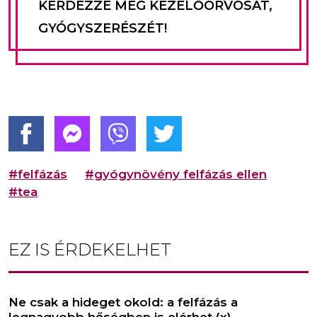
KÉRDEZZE MEG KEZELŐORVOSÁT,
GYÓGYSZERÉSZÉT!
#felfázás
#gyógynövény felfázás ellen
#tea
EZ IS ÉRDEKELHET
Ne csak a hideget okold: a felfázás a