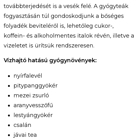
továbbterjedését is a vesék felé. A gyógyteák
fogyasztásán túl gondoskodjunk a bőséges
folyadék beviteléről is, lehetőleg cukor-,
koffein- és alkoholmentes italok révén, illetve a
vizeletet is ürítsük rendszeresen.
Vízhajtó hatású gyógynövények:
nyírfalevél
pitypanggyökér
mezei zsurló
aranyvesszőfű
lestyángyökér
csalán
jávai tea