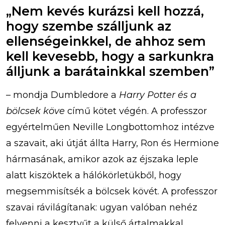
„Nem kevés kurázsi kell hozzá,
hogy szembe szálljunk az
ellenségeinkkel, de ahhoz sem
kell kevesebb, hogy a sarkunkra
álljunk a barátainkkal szemben”
– mondja Dumbledore a
Harry Potter és a
bölcsek köve
című kötet végén. A professzor
egyértelműen Neville Longbottomhoz intézve
a szavait, aki útját állta Harry, Ron és Hermione
hármasának, amikor azok az éjszaka leple
alatt kiszöktek a hálókörletükből, hogy
megsemmisítsék a bölcsek kövét. A professzor
szavai rávilágítanak: ugyan valóban nehéz
felvenni a kesztyűt a külső ártalmakkal