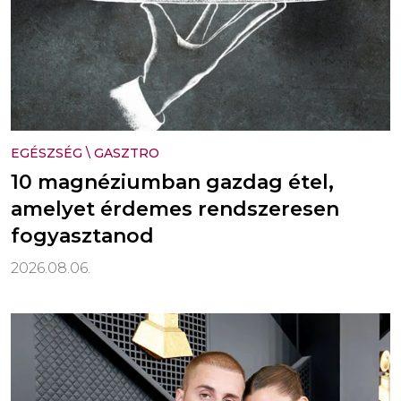
EGÉSZSÉG
\
GASZTRO
10 magnéziumban gazdag étel,
amelyet érdemes rendszeresen
fogyasztanod
2026.08.06.