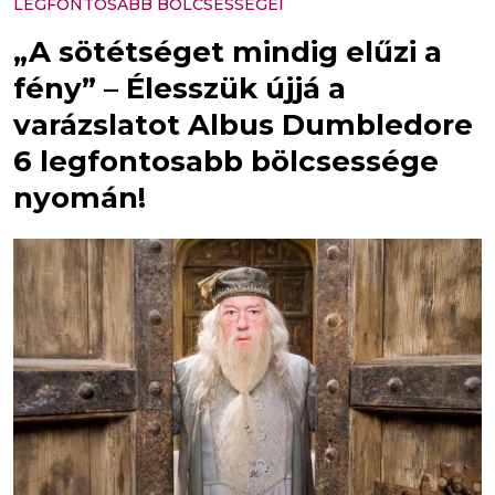
LEGFONTOSABB BÖLCSESSÉGEI
„A sötétséget mindig elűzi a
fény” – Élesszük újjá a
varázslatot Albus Dumbledore
6 legfontosabb bölcsessége
nyomán!