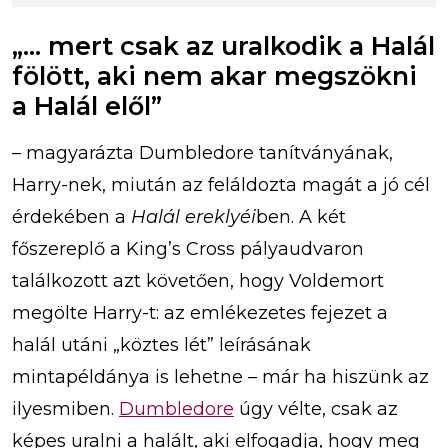
„… mert csak az uralkodik a Halál
fölött, aki nem akar megszökni
a Halál elől”
– magyarázta Dumbledore tanítványának,
Harry-nek, miután az feláldozta magát a jó cél
érdekében a
Halál ereklyéi
ben. A két
főszereplő a King’s Cross pályaudvaron
találkozott azt követően, hogy Voldemort
megölte Harry-t: az emlékezetes fejezet a
halál utáni „köztes lét” leírásának
mintapéldánya is lehetne – már ha hiszünk az
ilyesmiben.
Dumbledore
úgy vélte, csak az
képes uralni a halált, aki elfogadja, hogy meg