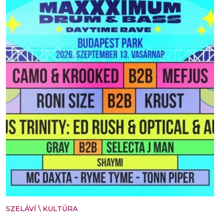
SZELÁVÍ
\
KULTÚRA