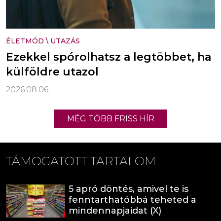
ÉLETMÓD
\
UTAZÁS
Ezekkel spórolhatsz a legtöbbet, ha
külföldre utazol
2026.08.06.
MÉG TÖBB FRISS HÍR
TÁMOGATOTT TARTALOM
5 apró döntés, amivel te is
fenntarthatóbbá teheted a
mindennapjaidat (X)