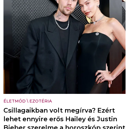
ÉLETMÓD
\
EZOTÉRIA
Csillagaikban volt megírva? Ezért
lehet ennyire erős Hailey és Justin
Bieber szerelme a horoszkóp szerint