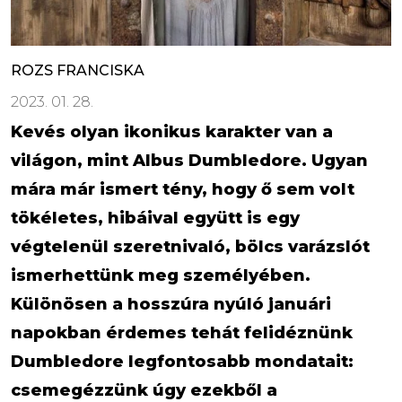
ROZS FRANCISKA
2023. 01. 28.
Kevés olyan ikonikus karakter van a
világon, mint Albus Dumbledore. Ugyan
mára már ismert tény, hogy ő sem volt
tökéletes, hibáival együtt is egy
végtelenül szeretnivaló, bölcs varázslót
ismerhettünk meg személyében.
Különösen a hosszúra nyúló januári
napokban érdemes tehát felidéznünk
Dumbledore legfontosabb mondatait:
csemegézzünk úgy ezekből a