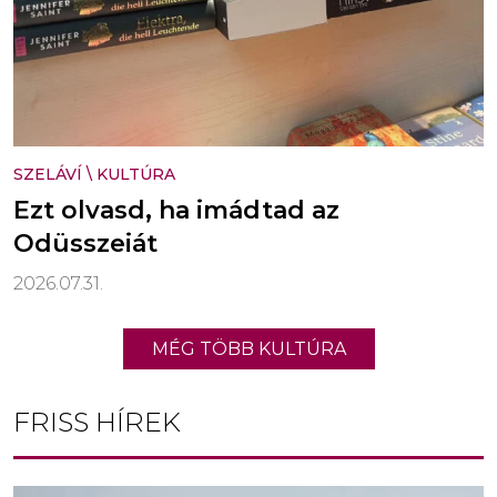
SZELÁVÍ
\
KULTÚRA
Ezt olvasd, ha imádtad az
Odüsszeiát
2026.07.31.
MÉG TÖBB KULTÚRA
FRISS HÍREK