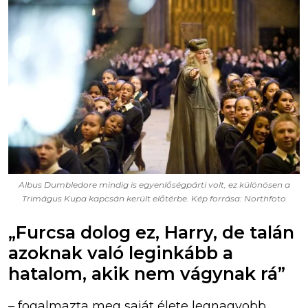
Albus Dumbledore mindig is egyenlőségpárti volt, ez különösen a
Trimágus Kupa kapcsán került előtérbe. Kép forrása: Northfoto
„Furcsa dolog ez, Harry, de talán
azoknak való leginkább a
hatalom, akik nem vágynak rá”
– fogalmazta meg saját élete legnagyobb