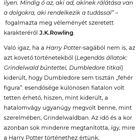
ilyen. Mindig ő az, aki ad, akinek rálátása van
a dolgokra, aki rendelkezik a tudással”
–
fogalmazta meg véleményét szeretett
karakteréről
J.K.Rowling
.
Való igaz, ha a
Harry Potter
-sagából nem is, az
azt követő történetekből (
Legendás állatok:
Grindelwald bűntettei, Dumbledore titkai
)
kiderült, hogy Dumbledore sem tisztán „fehér
figura”: esendősége különösen fiatalon volt
tetten érhető, hiszen, mint kiderült, a
hatalomvágy ugyanúgy megvolt benne, mint
szerelmében, Grindelwaldban. Az idő és a kor
azonban sok mindenre megtanította, így, mire
a Harry Potter történethez értünk,