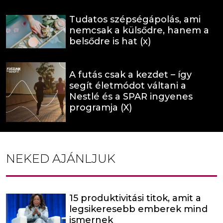
Tudatos szépségápolás, ami
nemcsak a külsődre, hanem a
belsődre is hat (x)
A futás csak a kezdet – így
segít életmódot váltani a
Nestlé és a SPAR ingyenes
programja (X)
NEKED AJÁNLJUK
15 produktivitási titok, amit a
legsikeresebb emberek mind
ismernek