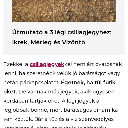
Útmutató a 3 légi csillagjegyhez:
Ikrek, Mérleg és Vízöntő
Ezekkel a
csillagjegyek
kel nem árt óvatosnak
lenni, ha szeretnénk velük jó barátságot vagy
netán párkapcsolatot.
Égetnek, ha túl fűtik
őket.
De vannak más jegyek, akik ügyesen
kordában tartják őket. A légi jegyek a
legjobbak benne, mert barátságos dinamika
van köztük. Bár a tűz és a víz szenvedélyes