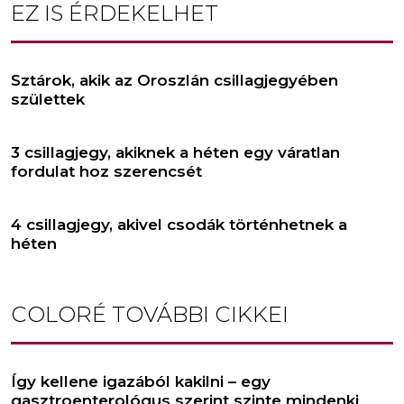
EZ IS ÉRDEKELHET
Sztárok, akik az Oroszlán csillagjegyében
születtek
3 csillagjegy, akiknek a héten egy váratlan
fordulat hoz szerencsét
4 csillagjegy, akivel csodák történhetnek a
héten
COLORÉ
TOVÁBBI CIKKEI
Így kellene igazából kakilni – egy
gasztroenterológus szerint szinte mindenki