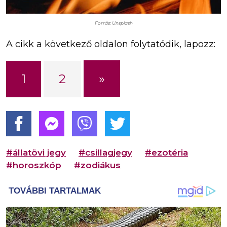
Forrás: Unsplash
A cikk a következő oldalon folytatódik, lapozz:
»
1
2
#állatövi jegy
#csillagjegy
#ezotéria
#horoszkóp
#zodiákus