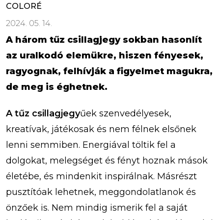
COLORÉ
2024. 05. 14.
A három tűz csillagjegy sokban hasonlít
az uralkodó elemükre, hiszen fényesek,
ragyognak, felhívják a figyelmet magukra,
de meg is éghetnek.
A tűz csillagjegy
űek szenvedélyesek,
kreatívak, játékosak és nem félnek elsőnek
lenni semmiben. Energiával töltik fel a
dolgokat, melegséget és fényt hoznak mások
életébe, és mindenkit inspirálnak. Másrészt
pusztítóak lehetnek, meggondolatlanok és
önzőek is. Nem mindig ismerik fel a saját