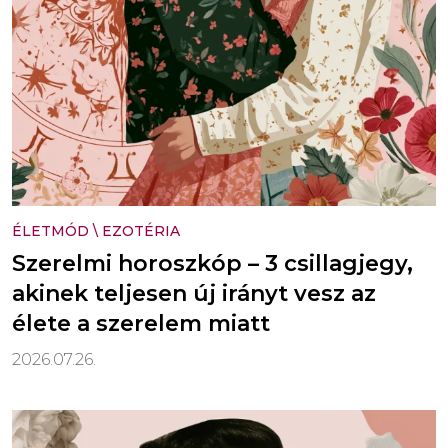
ÉLETMÓD
\
EZOTÉRIA
Szerelmi horoszkóp – 3 csillagjegy,
akinek teljesen új irányt vesz az
élete a szerelem miatt
2026.07.26.