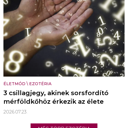
ÉLETMÓD
\
EZOTÉRIA
3 csillagjegy, akinek sorsfordító
mérföldkőhöz érkezik az élete
2026.07.23.