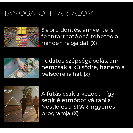
TÁMOGATOTT TARTALOM
5 apró döntés, amivel te is
fenntarthatóbbá teheted a
mindennapjaidat (X)
Tudatos szépségápolás, ami
nemcsak a külsődre, hanem a
belsődre is hat (x)
A futás csak a kezdet – így
segít életmódot váltani a
Nestlé és a SPAR ingyenes
programja (X)