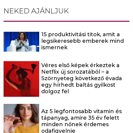
NEKED AJÁNLJUK
15 produktivitási titok, amit a
legsikeresebb emberek mind
ismernek
Véres első képek érkeztek a
Netflix új sorozatából – a
Szörnyeteg következő évada
egy hírhedt baltás gyilkost
dolgoz fel
Az 5 legfontosabb vitamin és
tápanyag, amire 35 év felett
minden nőnek érdemes
odafigyelnie