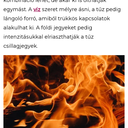
kombináció lehet, de akár ki is olthatják
egymást. A
víz
szeret mélyre ásni, a tűz pedig
lángoló forró, amiből trükkös kapcsolatok
alakulhat ki. A földi jegyeket pedig
intenzitásukkal elriaszthatják a tűz
csillagjegyek.