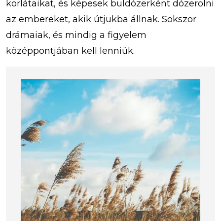
korlátaikat, és képesek buldózerként dózerolni
az embereket, akik útjukba állnak. Sokszor
drámaiak, és mindig a figyelem
középpontjában kell lenniük.