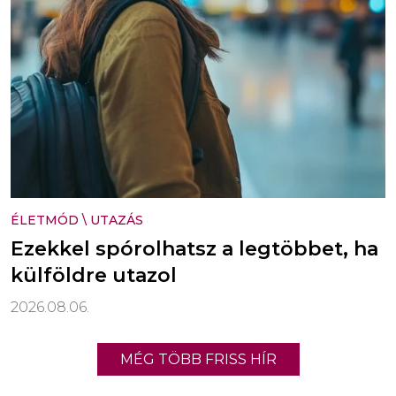
ÉLETMÓD
\
UTAZÁS
Ezekkel spórolhatsz a legtöbbet, ha
külföldre utazol
2026.08.06.
MÉG TÖBB FRISS HÍR