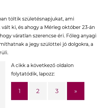
ban töltik születésnapjukat, ami
 vált ki, és ahogy a Mérleg október 23-án
hogy váratlan szerencse éri. Főleg anyagi
hatnak a jegy szülöttei jó dolgokra, a
üli.
A cikk a következő oldalon
folytatódik, lapozz:
»
1
2
3