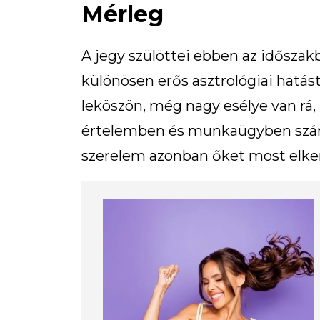
Mérleg
A jegy szülöttei ebben az időszak
különösen erős asztrológiai hatást
leköszön, még nagy esélye van rá, 
értelemben és munkaügyben számít
szerelem azonban őket most elker