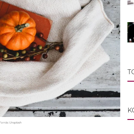
T
K
Forrás: Unsplash