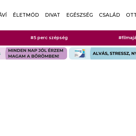
ÁVÍ
ÉLETMÓD
DIVAT
EGÉSZSÉG
CSALÁD
OT
#5 perc szépség
#filmaj