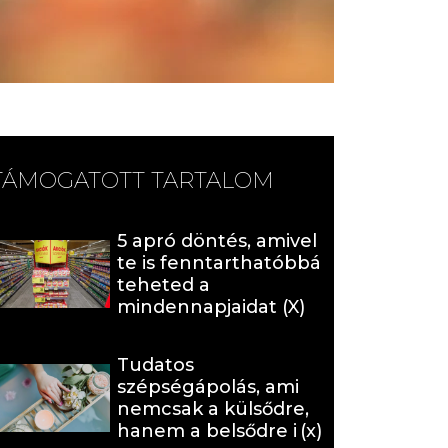
TÁMOGATOTT TARTALOM
5 apró döntés, amivel
te is fenntarthatóbbá
teheted a
mindennapjaidat (X)
Tudatos
szépségápolás, ami
nemcsak a külsődre,
hanem a belsődre is