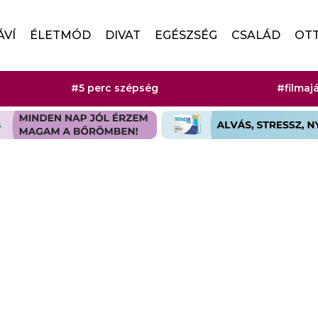
ÁVÍ
ÉLETMÓD
DIVAT
EGÉSZSÉG
CSALÁD
OT
#5 perc szépség
#filmaj