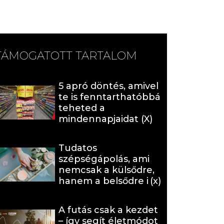
TÁMOGATOTT TARTALOM
5 apró döntés, amivel
te is fenntarthatóbbá
teheted a
mindennapjaidat (X)
Tudatos
szépségápolás, ami
nemcsak a külsődre,
hanem a belsődre is
hat (x)
A futás csak a kezdet
– így segít életmódot