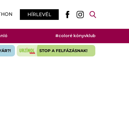
THON
HÍRLEVÉL
ánló
#coloré könyvklub