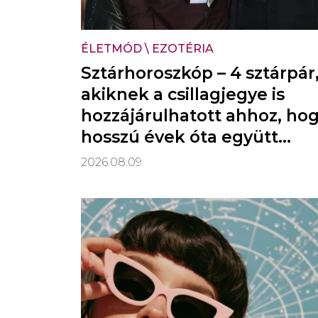
ÉLETMÓD
\
EZOTÉRIA
Sztárhoroszkóp – 4 sztárpár
akiknek a csillagjegye is
hozzájárulhatott ahhoz, ho
hosszú évek óta együtt
vannak
2026.08.09.