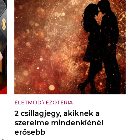
ÉLETMÓD
\
EZOTÉRIA
2 csillagjegy, akiknek a
szerelme mindenkiénél
erősebb