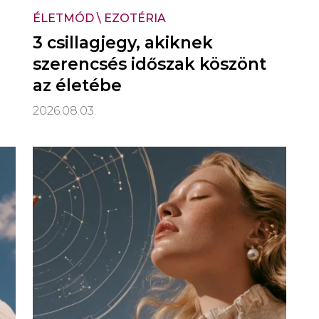
ÉLETMÓD
\
EZOTÉRIA
3 csillagjegy, akiknek
szerencsés időszak köszönt
az életébe
2026.08.03.