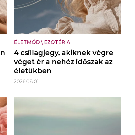
ÉLETMÓD
\
EZOTÉRIA
an
4 csillagjegy, akiknek végre
véget ér a nehéz időszak az
életükben
2026.08.01.