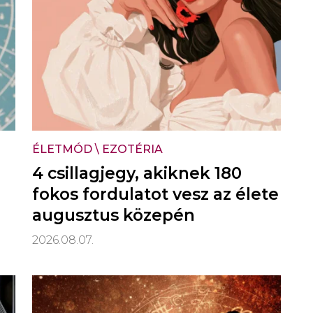
ÉLETMÓD
\
EZOTÉRIA
4 csillagjegy, akiknek 180
fokos fordulatot vesz az élete
augusztus közepén
2026.08.07.