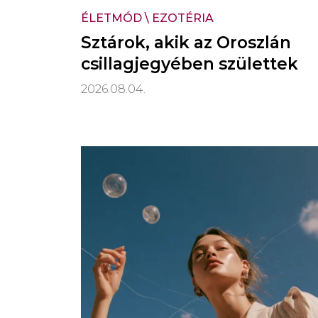
ÉLETMÓD
\
EZOTÉRIA
Sztárok, akik az Oroszlán
csillagjegyében születtek
2026.08.04.