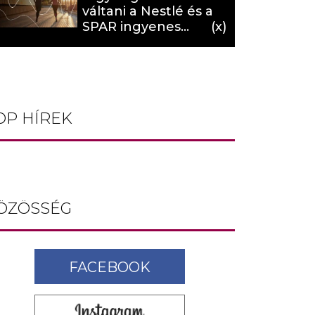
váltani a Nestlé és a
SPAR ingyenes
programja (X)
OP HÍREK
ÖZÖSSÉG
FACEBOOK