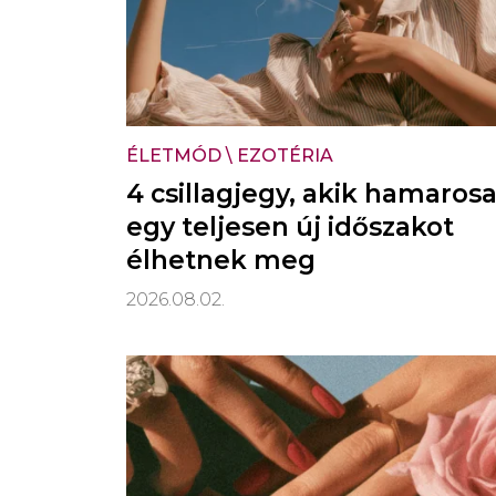
ÉLETMÓD
\
EZOTÉRIA
4 csillagjegy, akik hamaros
egy teljesen új időszakot
élhetnek meg
2026.08.02.