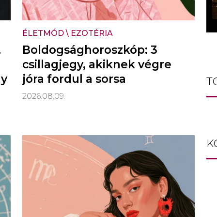
ÉLETMÓD
\
EZOTÉRIA
,
Boldogsághoroszkóp: 3
csillagjegy, akiknek végre
gy
jóra fordul a sorsa
T
2026.08.09.
K