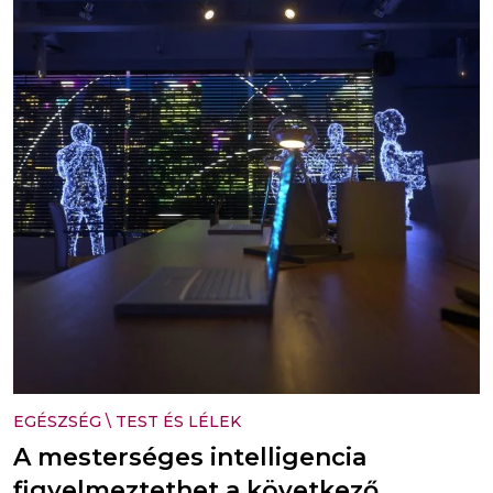
EGÉSZSÉG
\
TEST ÉS LÉLEK
A mesterséges intelligencia
figyelmeztethet a következő