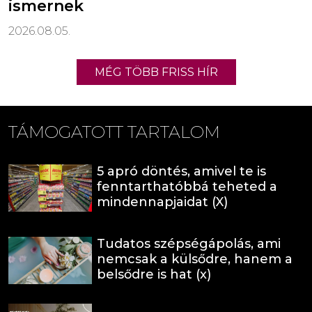
ismernek
2026.08.05.
MÉG TÖBB FRISS HÍR
TÁMOGATOTT TARTALOM
5 apró döntés, amivel te is
fenntarthatóbbá teheted a
mindennapjaidat (X)
Tudatos szépségápolás, ami
nemcsak a külsődre, hanem a
belsődre is hat (x)