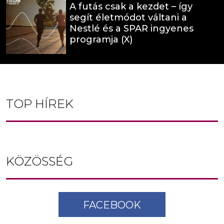
A futás csak a kezdet – így
segít életmódot váltani a
Nestlé és a SPAR ingyenes
programja (X)
TOP HÍREK
KÖZÖSSÉG
FACEBOOK