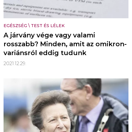
EGÉSZSÉG
\
TEST ÉS LÉLEK
A járvány vége vagy valami
rosszabb? Minden, amit az omikron-
variánsról eddig tudunk
2021.12.29.