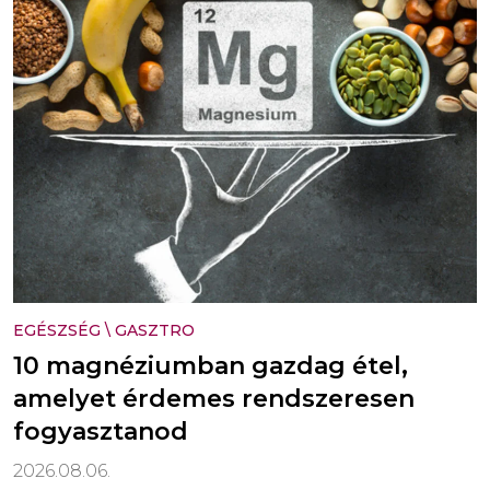
EGÉSZSÉG
\
GASZTRO
10 magnéziumban gazdag étel,
amelyet érdemes rendszeresen
fogyasztanod
2026.08.06.