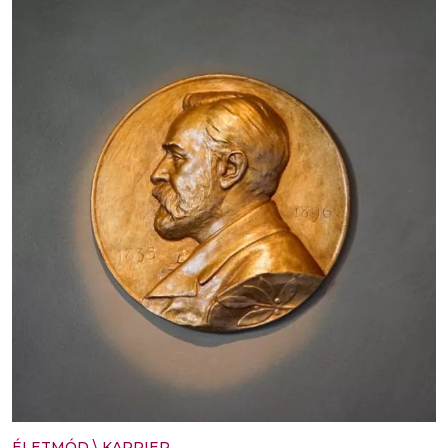
ÉLETMÓD
\
KARRIER