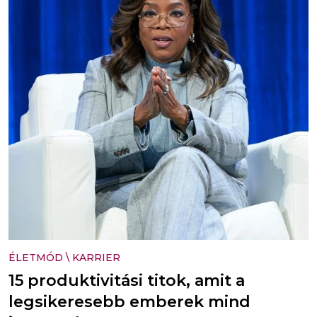
ÉLETMÓD
\
KARRIER
15 produktivitási titok, amit a
legsikeresebb emberek mind