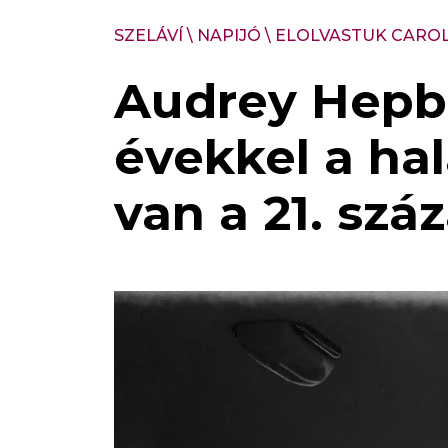
SZELÁVÍ
\
NAPIJÓ
\
ELOLVASTUK CAROLI
Audrey Hepbu
évekkel a hal
van a 21. szá