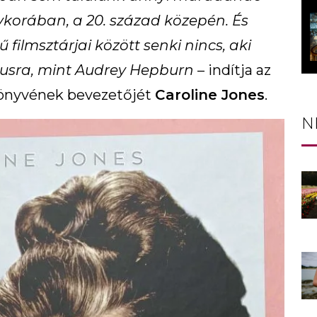
ykorában, a 20. század közepén. És
filmsztárjai között senki nincs, aki
ílusra, mint Audrey Hepburn
– indítja az
könyvének bevezetőjét
Caroline Jones
.
N