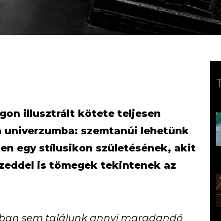
on illusztrált kötete teljesen
n univerzumba: szemtanúi lehetünk
en egy stílusikon születésének, akit
izeddel is tömegek tekintenek az
kában sem találunk annyi maradandó