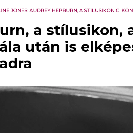
NE JONES: AUDREY HEPBURN, A STÍLUSIKON C. KÖ
rn, a stílusikon,
ála után is elképe
zadra