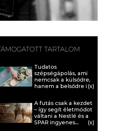
TÁMOGATOTT TARTALOM
Tudatos
szépségápolás, ami
nemcsak a külsődre,
hanem a belsődre is
hat (x)
A futás csak a kezdet
– így segít életmódot
váltani a Nestlé és a
SPAR ingyenes
programja (X)