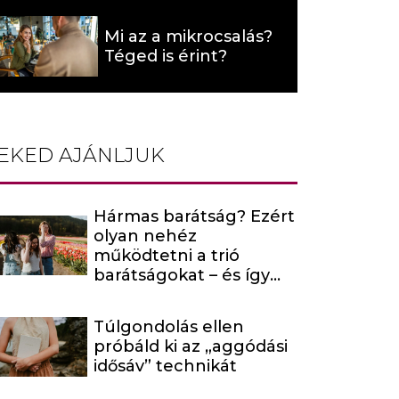
Mi az a mikrocsalás?
Téged is érint?
EKED AJÁNLJUK
Hármas barátság? Ezért
olyan nehéz
működtetni a trió
barátságokat – és így
maradhatnak mégis
kiegyensúlyozottak
Túlgondolás ellen
próbáld ki az „aggódási
idősáv” technikát