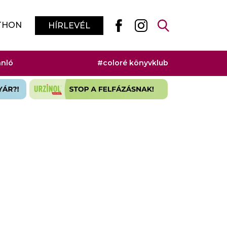
THON
HÍRLEVÉL
ánló
#coloré könyvklub