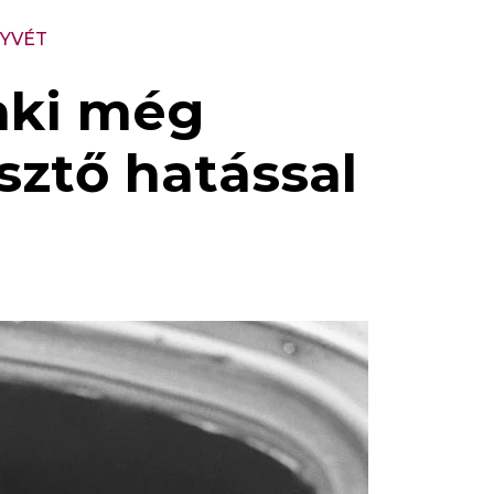
NYVÉT
 aki még
sztő hatással