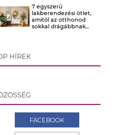
7 egyszerű
lakberendezési ötlet,
amitől az otthonod
sokkal drágábbnak
tűnik
OP HÍREK
ÖZÖSSÉG
FACEBOOK