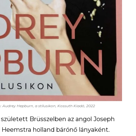
s: Audrey Hepburn, a stílusikon, Kossuth Kiadó, 2022
 született Brüsszelben az angol Joseph
n Heemstra holland bárónő lányaként.