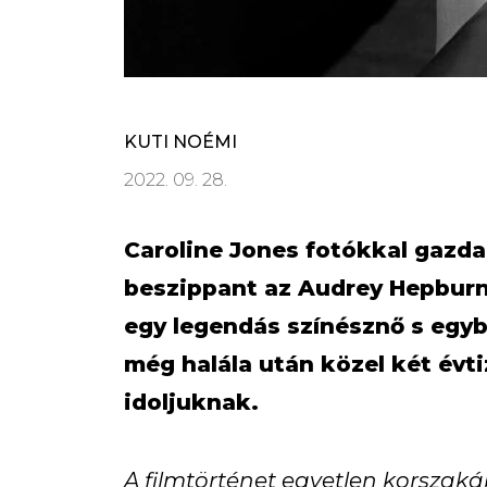
KUTI NOÉMI
2022. 09. 28.
Caroline Jones fotókkal gazdag
beszippant az Audrey Hepbur
egy legendás színésznő s egyb
még halála után közel két évt
idoljuknak.
A filmtörténet egyetlen korsza