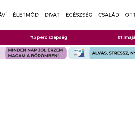
ÁVÍ
ÉLETMÓD
DIVAT
EGÉSZSÉG
CSALÁD
OT
#5 perc szépség
#filmaj