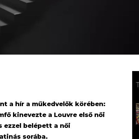
t a hír a műkedvelők körében:
fő kinevezte a Louvre első női
 ezzel belépett a női
tinás sorába.