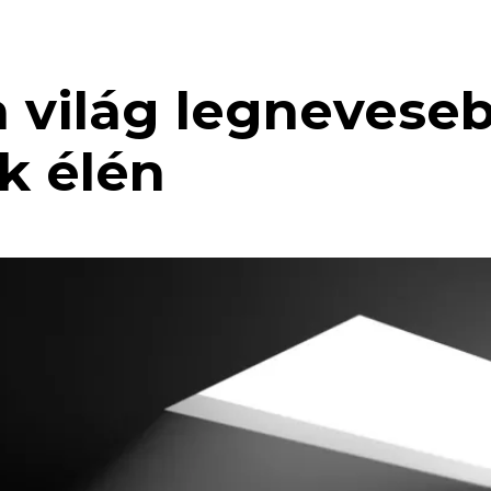
a világ legnevese
 élén