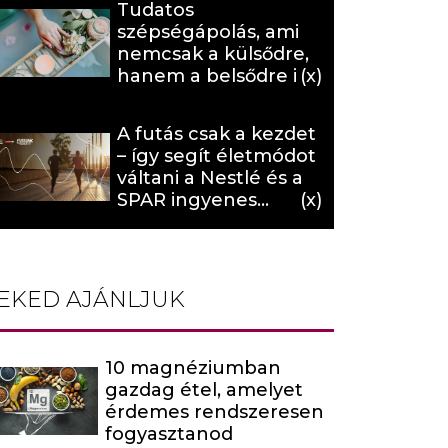
Tudatos
szépségápolás, ami
nemcsak a külsődre,
hanem a belsődre is
hat (x)
A futás csak a kezdet
– így segít életmódot
váltani a Nestlé és a
SPAR ingyenes
programja (X)
EKED AJÁNLJUK
10 magnéziumban
gazdag étel, amelyet
érdemes rendszeresen
fogyasztanod