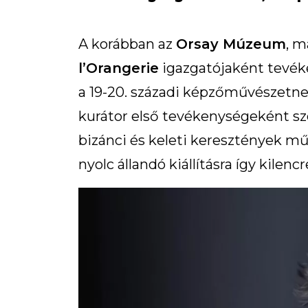
A korábban az
Orsay Múzeum
, m
l’Orangerie
igazgatójaként tevé
a 19-20. századi képzőművészetne
kurátor első tevékenységeként sze
bizánci és keleti keresztények m
nyolc állandó kiállításra így kilenc