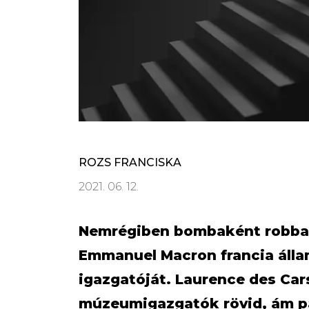
ROZS FRANCISKA
2021. 06. 12.
Nemrégiben bombaként robban
Emmanuel Macron francia állam
igazgatóját. Laurence des Cars
múzeumigazgatók rövid, ám pa