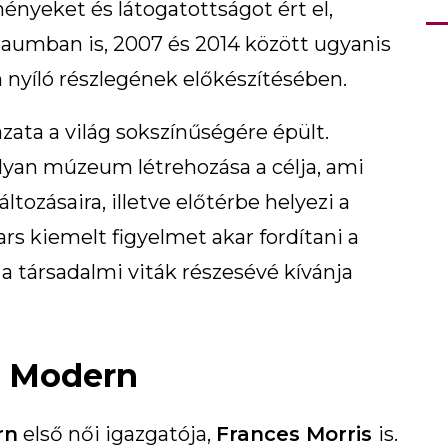
yeket és látogatottságot ért el,
umban is, 2007 és 2014 között ugyanis
 nyíló részlegének előkészítésében.
zata a világ sokszínűségére épült.
yan múzeum létrehozása a célja, ami
tozásaira, illetve előtérbe helyezi a
s kiemelt figyelmet akar fordítani a
a társadalmi viták részesévé kívánja
e Modern
rn
első női igazgatója,
Frances Morris
is.