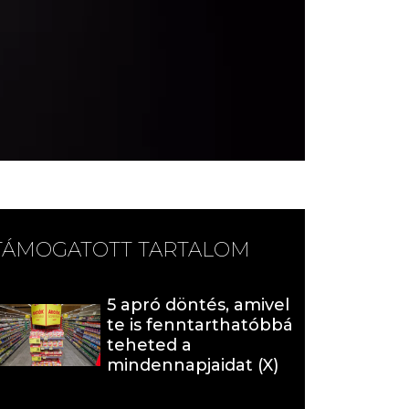
TÁMOGATOTT TARTALOM
5 apró döntés, amivel
te is fenntarthatóbbá
teheted a
mindennapjaidat (X)