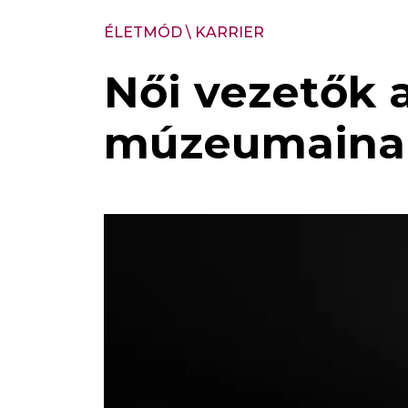
ÉLETMÓD
\
KARRIER
Női vezetők 
múzeumainak