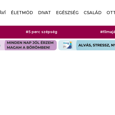
ÁVÍ
ÉLETMÓD
DIVAT
EGÉSZSÉG
CSALÁD
OT
#5 perc szépség
#filmaj