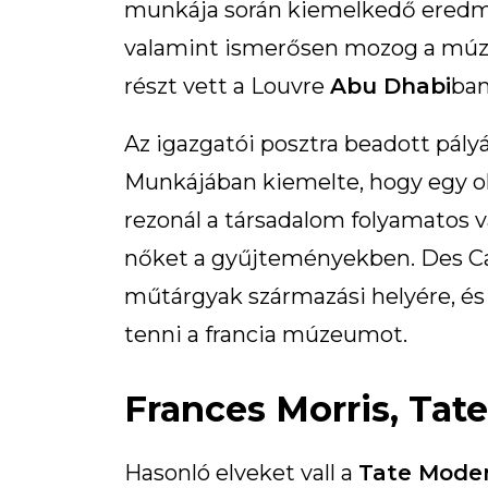
munkája során kiemelkedő eredmén
valamint ismerősen mozog a múza
részt vett a Louvre
Abu Dhabi
ban
Az igazgatói posztra beadott pályá
Munkájában kiemelte, hogy egy ol
rezonál a társadalom folyamatos vál
nőket a gyűjteményekben. Des Car
műtárgyak származási helyére, és 
tenni a francia múzeumot.
Frances Morris, Tat
Hasonló elveket vall a
Tate Mode