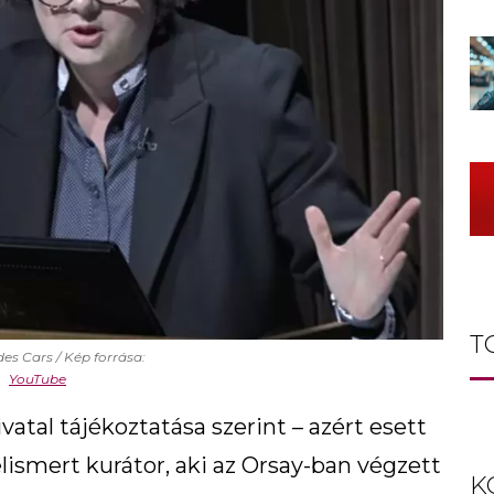
T
des Cars
Kép forrása:
YouTube
ivatal tájékoztatása szerint – azért esett
lismert kurátor, aki az Orsay-ban végzett
K