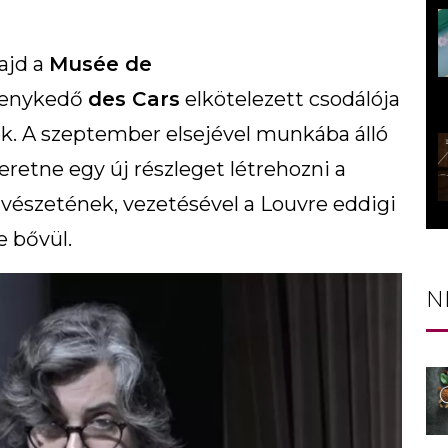
ajd a
Musée de
kenykedő
des Cars
elkötelezett csodálója
k. A szeptember elsejével munkába álló
retne egy új részleget létrehozni a
űvészetének, vezetésével a Louvre eddigi
re bővül.
N