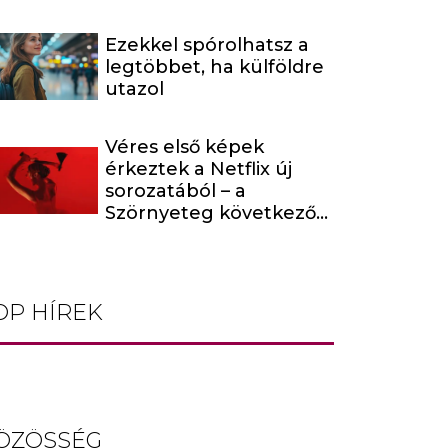
Ezekkel spórolhatsz a
legtöbbet, ha külföldre
utazol
Véres első képek
érkeztek a Netflix új
sorozatából – a
Szörnyeteg következő
évada egy hírhedt
baltás gyilkost dolgoz
fel
OP HÍREK
ÖZÖSSÉG