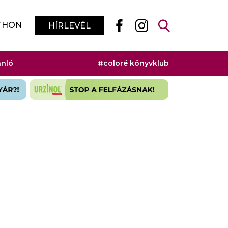
THON
HÍRLEVÉL
ánló
#coloré könyvklub