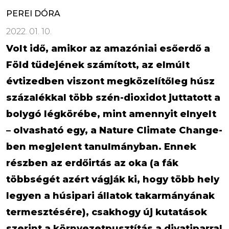
PEREI DÓRA
2022. 01. 10.
Volt idő, amikor az amazóniai esőerdő a
Föld tüdejének számított, az elmúlt
évtizedben viszont megközelítőleg húsz
százalékkal több szén-dioxidot juttatott a
bolygó légkörébe, mint amennyit elnyelt
– olvasható egy, a Nature Climate Change-
ben megjelent tanulmányban. Ennek
részben az erdőirtás az oka (a fák
többségét azért vágják ki, hogy több hely
legyen a húsipari állatok takarmányának
termesztésére), csakhogy új kutatások
szerint a környezetpusztítás a divatiparral