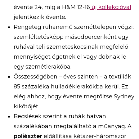
évente 24, míg a H&M 12-16
új kollekcióval
jelentkezik évente.
Rengeteg ruhanemű szeméttelepen végzi:
szemléltetésképp másodpercenként egy
ruhával teli szemeteskocsinak megfelelő
mennyiséget égetnek el vagy dobnak le
egy szemétlerakóba.
Összességében – éves szinten – a textíliák
85 százaléka hulladéklerakókba kerül. Ez
elég ahhoz, hogy évente megtöltse Sydney
kikötőjét.
Becslések szerint a ruhák hatvan
százalékában megtalálható a műanyag. A
poliészter
előállítása kétszer-háromszor