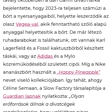
tavaly októberben a dán Ganni divatmárka
bejelentette, hogy 2023-ra teljesen száműzi a
bőrt a nyersanyagaiból, helyette leszerződik az
olasz
Vegea-val,
akik fenntartható szőlő alapú
anyaggal helyettesítik a bőrt. De már létező
ruhadarabokat is találhatunk, ott vannak Karl
Lagerfield és a Fossil kaktuszbőrből készített
táskái, vagy az
Adidas
és a Mylo
közreműködéséből született cipői. Míg a Nike
ananászbőrt használt a
„
Happy Pineapple”
nevet viselő kollekciójában. Így tehát, ahogy
Céline Semaan, a Slow Factory társalapítója a
Guardian lapnak
nyilatkozta:
„Olyan
erőforrások állnak a divatcégek