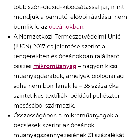
több szén-dioxid-kibocsátással jár, mint
mondjuk a pamuté, előbbi ráadásul nem
bomlik le az
óceánokban
.
A Nemzetközi Természetvédelmi Unió
(IUCN) 2017-es jelentése szerint a
tengerekben és óceánokban található
összes
mikroműanyag
– nagyon kicsi
műanyagdarabok, amelyek biológiailag
soha nem bomlanak le – 35 százaléka
szintetikus textíliák, például poliészter
mosásából származik.
Összességében a mikroműanyagok a
becslések szerint az óceánok
műanyagszennyezésének 31 százalékát