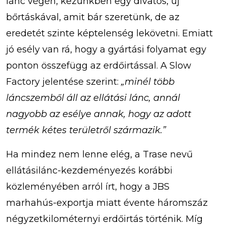
lánc végén, kezünkben egy divatos, új
bőrtáskával, amit bár szeretünk, de az
eredetét szinte képtelenség lekövetni. Emiatt
jó esély van rá, hogy a gyártási folyamat egy
ponton összefügg az erdőirtással. A Slow
Factory jelentése szerint:
„minél több
láncszemből áll az ellátási lánc, annál
nagyobb az esélye annak, hogy az adott
termék kétes területről származik.”
Ha mindez nem lenne elég, a Trase nevű
ellátásilánc-kezdeményezés korábbi
közleményében arról írt, hogy a JBS
marhahús-exportja miatt évente háromszáz
négyzetkilométernyi erdőirtás történik. Míg