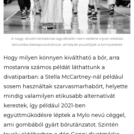
A nagy divatmárkáknak egyáltalán nem kellene olyan ellátási
láncokba bekapcsolódniuk, amelyek pusztítják a környezetet
Hogy milyen könnyen kiváltható a bőr, arra
mostanra számos példát láthattunk a
divatiparban: a Stella McCartney-nál például
sosem használtak szarvasmarhabőrt, helyette
mindig valamilyen etikusabb alternatívát
kerestek, így például 2021-ben
együttműködésre léptek a Mylo nevű céggel,
ami gombából gyárt bőrutánzatot. Szintén