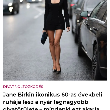
DIVAT
\
ÖLTÖZKÖDÉS
Jane Birkin ikonikus 60-as évekbeli
ruhája lesz a nyár legnagyobb
divatőrülete – mindenki ezt akarja