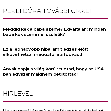
PEREI DÓRA
TOVÁBBI CIKKEI
Meddig kék a baba szeme? Egyáltalán: minden
baba kék szemmel születik?
Ez a legnagyobb hiba, amit edzés előtt
elkövethetsz: meggátolja a fogyást!
Anyák napja a világ körül: tudtad, hogy az USA-
ban egyszer majdnem betiltották?
HÍRLEVÉL
Ha szeretnél értesülni legfrissebb cikkjeinkről,