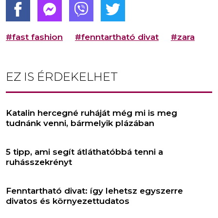
#fast fashion
#fenntartható divat
#zara
EZ IS ÉRDEKELHET
Katalin hercegné ruháját még mi is meg
tudnánk venni, bármelyik plázában
5 tipp, ami segít átláthatóbbá tenni a
ruhásszekrényt
Fenntartható divat: így lehetsz egyszerre
divatos és környezettudatos