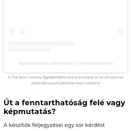
A post shared by Slow Factory ? (@theslowfactory)
A The Slow Factory figyelemfelhívása a divatipar és az amazóniai
esőerdők pusztulásának kapcsolatáról
Út a fenntarthatóság felé vagy
képmutatás?
A készítők feljegyzései egy sor kérdést