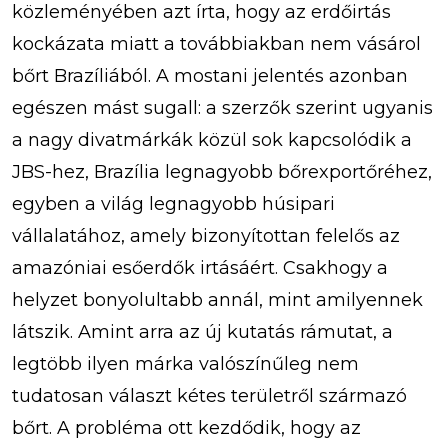
közleményében azt írta, hogy az erdőirtás
kockázata miatt a továbbiakban nem vásárol
bőrt Brazíliából. A mostani jelentés azonban
egészen mást sugall: a szerzők szerint ugyanis
a nagy divatmárkák közül sok kapcsolódik a
JBS-hez, Brazília legnagyobb bőrexportőréhez,
egyben a világ legnagyobb húsipari
vállalatához, amely bizonyítottan felelős az
amazóniai esőerdők irtásáért. Csakhogy a
helyzet bonyolultabb annál, mint amilyennek
látszik. Amint arra az új kutatás rámutat, a
legtöbb ilyen márka valószínűleg nem
tudatosan választ kétes területről származó
bőrt. A probléma ott kezdődik, hogy az