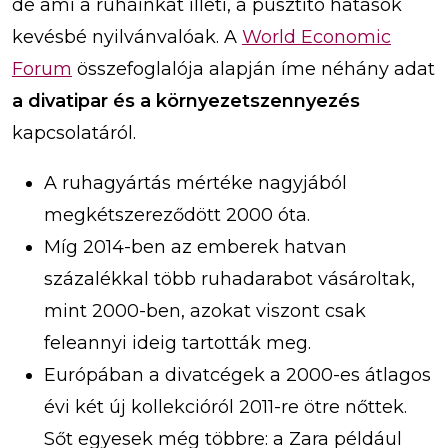
de ami a ruháinkat illeti, a pusztító hatások
kevésbé nyilvánvalóak. A
World Economic
Forum
összefoglalója alapján íme néhány adat
a divatipar és a környezetszennyezés
kapcsolatáról.
A ruhagyártás mértéke nagyjából
megkétszereződött 2000 óta.
Míg 2014-ben az emberek hatvan
százalékkal több ruhadarabot vásároltak,
mint 2000-ben, azokat viszont csak
feleannyi ideig tartották meg.
Európában a divatcégek a 2000-es átlagos
évi két új kollekcióról 2011-re ötre nőttek.
Sőt egyesek még többre: a Zara például