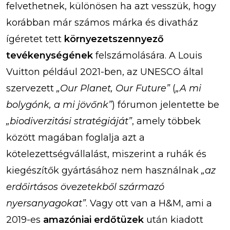
felvethetnek, különösen ha azt vesszük, hogy
korábban már számos márka és divatház
ígéretet tett
környezetszennyező
tevékenységének
felszámolására. A Louis
Vuitton például 2021-ben, az UNESCO által
szervezett
„Our Planet, Our Future”
(
„A mi
bolygónk, a mi jövőnk”
) fórumon jelentette be
„biodiverzitási stratégiáját”
, amely többek
között magában foglalja azt a
kötelezettségvállalást, miszerint a ruhák és
kiegészítők gyártásához nem használnak
„az
erdőirtásos övezetekből származó
nyersanyagokat”
. Vagy ott van a H&M, ami a
2019-es
amazóniai erdőtüzek
után kiadott