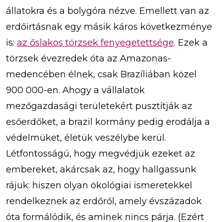
állatokra és a bolygóra nézve. Emellett van az
erdőirtásnak egy másik káros következménye
is:
az őslakos törzsek fenyegetettsége
. Ezek a
törzsek évezredek óta az Amazonas-
medencében élnek, csak Brazíliában közel
900 000-en. Ahogy a vállalatok
mezőgazdasági területekért pusztítják az
esőerdőket, a brazil kormány pedig erodálja a
védelmüket, életük veszélybe kerül.
Létfontosságú, hogy megvédjük ezeket az
embereket, akárcsak az, hogy hallgassunk
rájuk: hiszen olyan ökológiai ismeretekkel
rendelkeznek az erdőről, amely évszázadok
óta formálódik, és aminek nincs párja. (Ezért