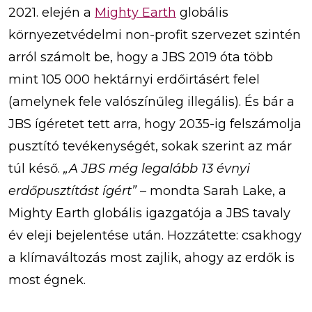
2021. elején a
Mighty Earth
globális
környezetvédelmi non-profit szervezet szintén
arról számolt be, hogy a JBS 2019 óta több
mint 105 000 hektárnyi erdőirtásért felel
(amelynek fele valószínűleg illegális). És bár a
JBS ígéretet tett arra, hogy 2035-ig felszámolja
pusztító tevékenységét, sokak szerint az már
túl késő.
„A JBS még legalább 13 évnyi
erdőpusztítást ígért”
– mondta Sarah Lake, a
Mighty Earth globális igazgatója a JBS tavaly
év eleji bejelentése után. Hozzátette: csakhogy
a klímaváltozás most zajlik, ahogy az erdők is
most égnek.