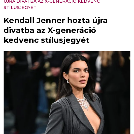
ÚJRA DIVATBA AZ X-GENERÁCIÓ KEDVENC
STÍLUSJEGYÉT
Kendall Jenner hozta újra
divatba az X-generáció
kedvenc stílusjegyét