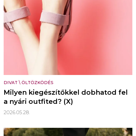
DIVAT
\
ÖLTÖZKÖDÉS
Milyen kiegészítőkkel dobhatod fel
a nyári outfited? (X)
2026.05.28.