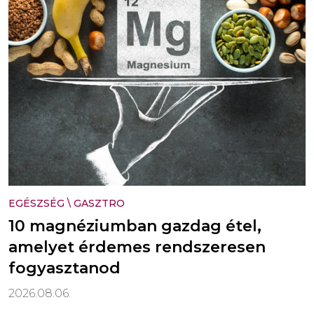
EGÉSZSÉG
\
GASZTRO
10 magnéziumban gazdag étel,
amelyet érdemes rendszeresen
fogyasztanod
2026.08.06.