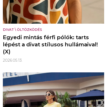
DIVAT
\
ÖLTÖZKÖDÉS
Egyedi mintás férfi pólók: tarts
lépést a divat stílusos hullámaival!
(X)
2026.05.13.