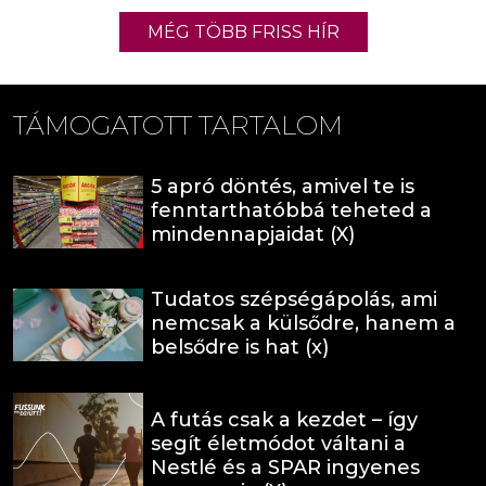
MÉG TÖBB FRISS HÍR
TÁMOGATOTT TARTALOM
5 apró döntés, amivel te is
fenntarthatóbbá teheted a
mindennapjaidat (X)
Tudatos szépségápolás, ami
nemcsak a külsődre, hanem a
belsődre is hat (x)
A futás csak a kezdet – így
segít életmódot váltani a
Nestlé és a SPAR ingyenes