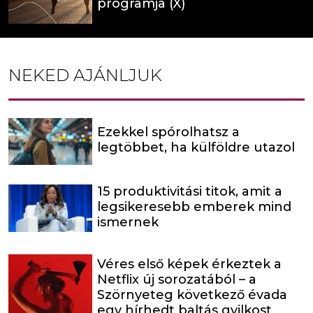
programja (X)
NEKED AJÁNLJUK
Ezekkel spórolhatsz a
legtöbbet, ha külföldre utazol
15 produktivitási titok, amit a
legsikeresebb emberek mind
ismernek
Véres első képek érkeztek a
Netflix új sorozatából – a
Szörnyeteg következő évada
egy hírhedt baltás gyilkost