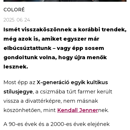
COLORÉ
2025. 06. 24.
Ismét visszaköszönnek a korábbi trendek,
még azok is, amiket egyszer már
elbúcsúztattunk – vagy épp sosem
gondoltunk volna, hogy újra menők
lesznek.
Most épp az
X-generáció egyik kultikus
stílusjegye
, a csizmába tűrt farmer került
vissza a divattérképre, nem másnak
köszönhetően, mint
Kendall Jenner
nek.
A 90-es évek és a 2000-es évek elejének