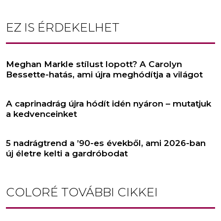
EZ IS ÉRDEKELHET
Meghan Markle stílust lopott? A Carolyn
Bessette-hatás, ami újra meghódítja a világot
A caprinadrág újra hódít idén nyáron – mutatjuk
a kedvenceinket
5 nadrágtrend a ’90-es évekből, ami 2026-ban
új életre kelti a gardróbodat
COLORÉ
TOVÁBBI CIKKEI