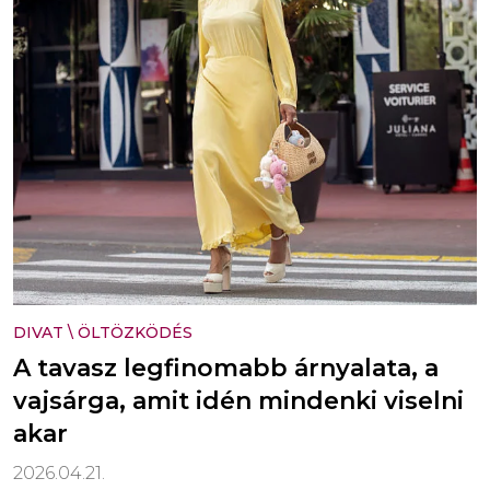
DIVAT
\
ÖLTÖZKÖDÉS
A tavasz legfinomabb árnyalata, a
vajsárga, amit idén mindenki viselni
akar
2026.04.21.