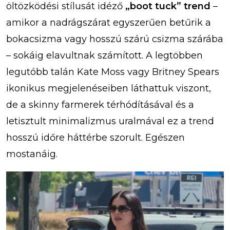
öltözködési stílusát idéző
„boot tuck” trend
–
amikor a nadrágszárat egyszerűen betűrik a
bokacsizma vagy hosszú szárú csizma szárába
– sokáig elavultnak számított. A legtöbben
legutóbb talán Kate Moss vagy Britney Spears
ikonikus megjelenéseiben láthattuk viszont,
de a skinny farmerek térhódításával és a
letisztult minimalizmus uralmával ez a trend
hosszú időre háttérbe szorult. Egészen
mostanáig.