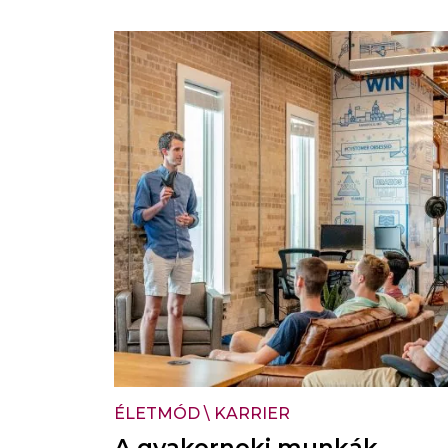
ÉLETMÓD
\
KARRIER