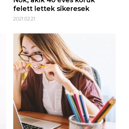
Nők, akik 40 éves koruk
felett lettek sikeresek
2021.02.21.