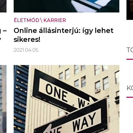
ÉLETMÓD
\
KARRIER
 –
Online állásinterjú: így lehet
y
sikeres!
T
2021.04.05.
K