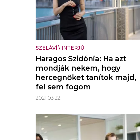
SZELÁVÍ
\
INTERJÚ
Haragos Szidónia: Ha azt
mondják nekem, hogy
hercegnőket tanítok majd,
fel sem fogom
2021.03.22.