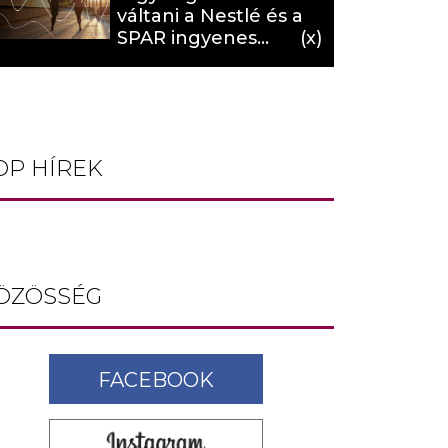
váltani a Nestlé és a
SPAR ingyenes
programja (X)
OP HÍREK
ÖZÖSSÉG
FACEBOOK