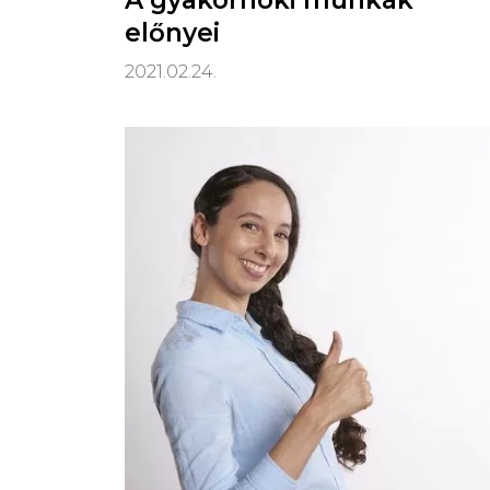
A gyakornoki munkák
előnyei
2021.02.24.