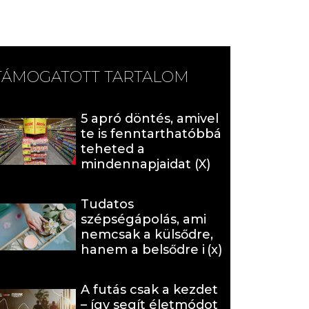
TÁMOGATOTT TARTALOM
5 apró döntés, amivel
te is fenntarthatóbbá
teheted a
mindennapjaidat (X)
Tudatos
szépségápolás, ami
nemcsak a külsődre,
hanem a belsődre is
hat (x)
A futás csak a kezdet
– így segít életmódot