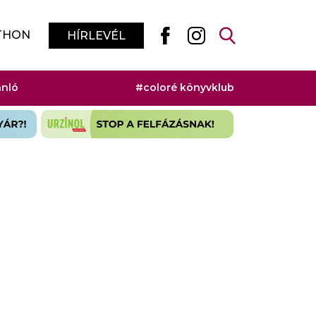
THON
HÍRLEVÉL
ánló
#coloré könyvklub