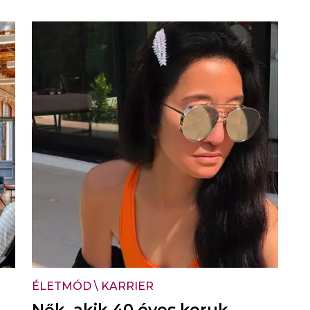
ÉLETMÓD
\
KARRIER