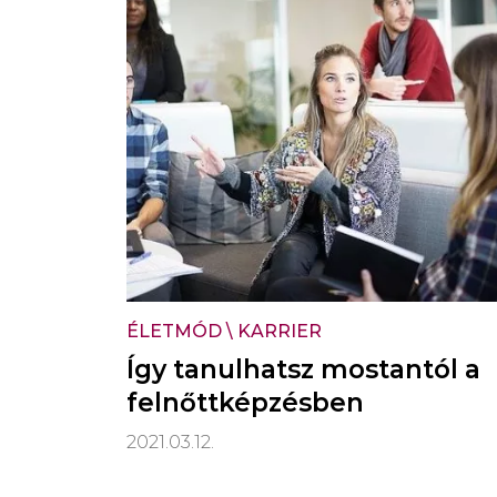
ÉLETMÓD
\
KARRIER
Így tanulhatsz mostantól a
felnőttképzésben
2021.03.12.