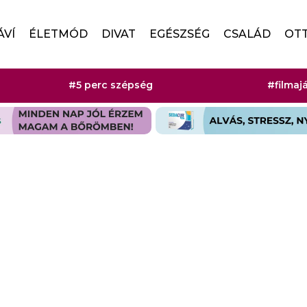
ÁVÍ
ÉLETMÓD
DIVAT
EGÉSZSÉG
CSALÁD
OT
#5 perc szépség
#filmaj