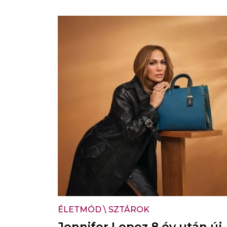
ÉLETMÓD
\
SZTÁROK