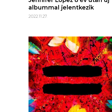
Jennifer Lopez 8 év után új
albummal jelentkezik
2022.11.27.