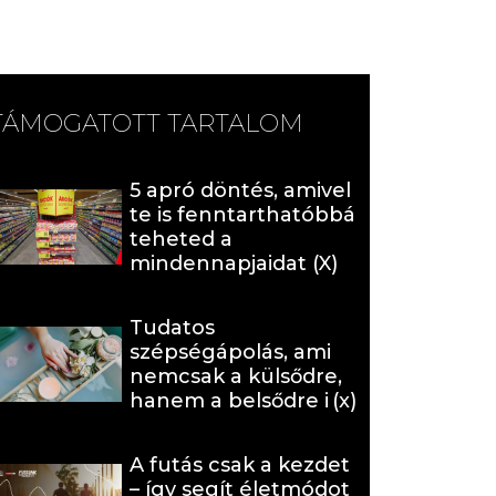
TÁMOGATOTT TARTALOM
5 apró döntés, amivel
te is fenntarthatóbbá
teheted a
mindennapjaidat (X)
Tudatos
szépségápolás, ami
nemcsak a külsődre,
hanem a belsődre is
hat (x)
A futás csak a kezdet
– így segít életmódot