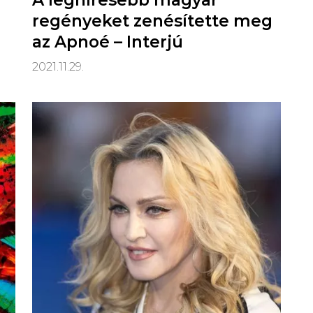
A leghíresebb magyar
regényeket zenésítette meg
az Apnoé – Interjú
2021.11.29.