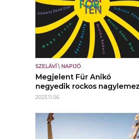
SZELÁVÍ
\
NAPIJÓ
Megjelent Für Anikó
negyedik rockos nagyleme
2023.11.06.