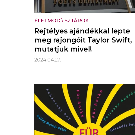
ÉLETMÓD
\
SZTÁROK
Rejtélyes ajándékkal lepte
meg rajongóit Taylor Swift,
mutatjuk mivel!
2024.04.27.