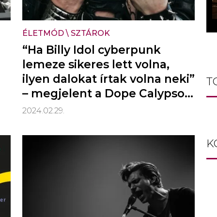
ÉLETMÓD
\
SZTÁROK
“Ha Billy Idol cyberpunk
lemeze sikeres lett volna,
ilyen dalokat írtak volna neki”
T
– megjelent a Dope Calypso
új albuma (x)
2024.02.29.
K