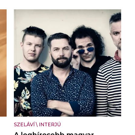
SZELÁVÍ
\
INTERJÚ