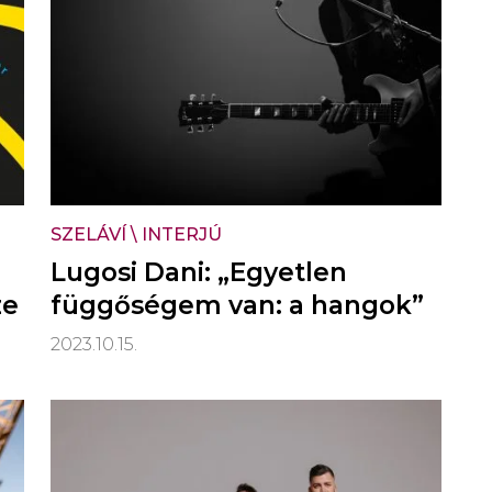
SZELÁVÍ
\
INTERJÚ
Lugosi Dani: „Egyetlen
ze
függőségem van: a hangok”
2023.10.15.