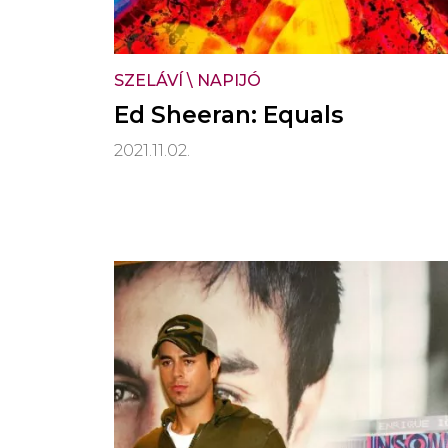
SZELÁVÍ
\
NAPIJÓ
Ed Sheeran: Equals
2021.11.02.