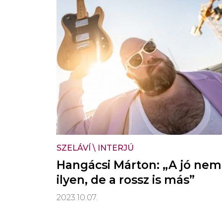
SZELÁVÍ
\
INTERJÚ
Hangácsi Márton: „A jó nem
ilyen, de a rossz is más”
2023.10.07.