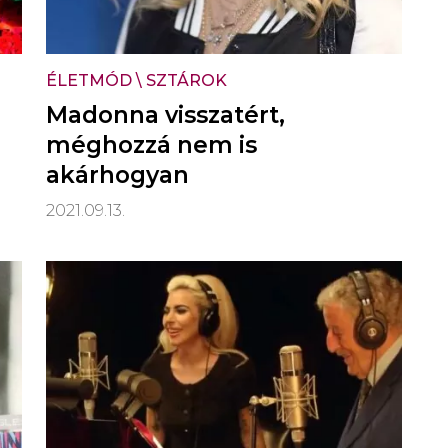
ÉLETMÓD
\
SZTÁROK
Madonna visszatért,
méghozzá nem is
akárhogyan
2021.09.13.