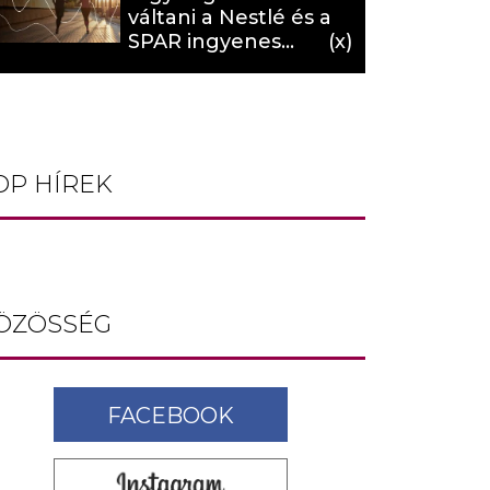
váltani a Nestlé és a
SPAR ingyenes
programja (X)
OP HÍREK
ÖZÖSSÉG
FACEBOOK