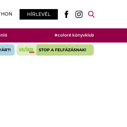
THON
HÍRLEVÉL
ánló
#coloré könyvklub