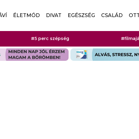
ÁVÍ
ÉLETMÓD
DIVAT
EGÉSZSÉG
CSALÁD
OT
#5 perc szépség
#filmaj