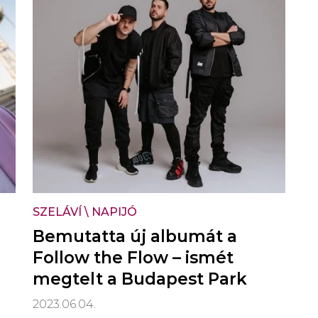
SZELÁVÍ
\
NAPIJÓ
Bemutatta új albumát a
Follow the Flow – ismét
megtelt a Budapest Park
2023.06.04.