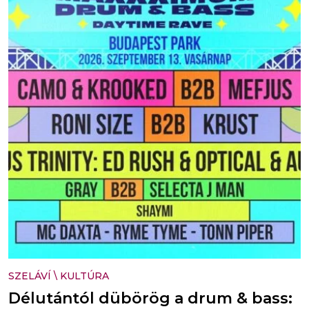
SZELÁVÍ
\
KULTÚRA
Délutántól dübörög a drum & bass: