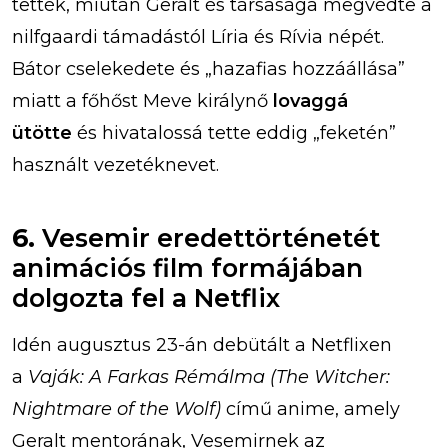
tették, miután Geralt és társasága megvédte a
nilfgaardi támadástól Líria és Rívia népét.
Bátor cselekedete és „hazafias hozzáállása”
miatt a főhőst Meve királynő
lovaggá
ütötte
és hivatalossá tette eddig „feketén”
használt vezetéknevet.
6.
Vesemir eredettörténetét
animációs film formájában
dolgozta fel a Netflix
Idén augusztus 23-án debütált a Netflixen
a
Vaják: A Farkas Rémálma (The Witcher:
Nightmare of the Wolf)
című anime, amely
Geralt mentorának, Vesemirnek az