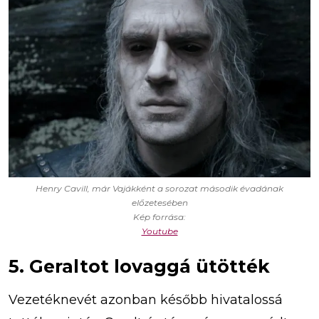
Henry Cavill, már Vajákként a sorozat második évadának
előzetesében
Kép forrása:
Youtube
5. Geraltot lovaggá ütötték
Vezetéknevét azonban később hivatalossá