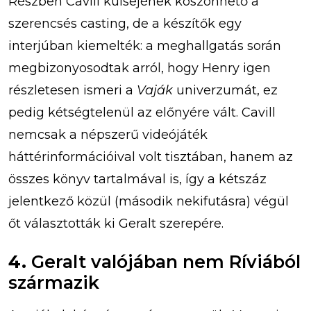
Részben Cavill külsejének köszönhető a
szerencsés casting, de a készítők egy
interjúban kiemelték: a meghallgatás során
megbizonyosodtak arról, hogy Henry igen
részletesen ismeri a
Vaják
univerzumát, ez
pedig kétségtelenül az előnyére vált. Cavill
nemcsak a népszerű videójáték
háttérinformációival volt tisztában, hanem az
összes könyv tartalmával is, így a kétszáz
jelentkező közül (második nekifutásra) végül
őt választották ki Geralt szerepére.
4.
Geralt valójában nem Ríviából
származik