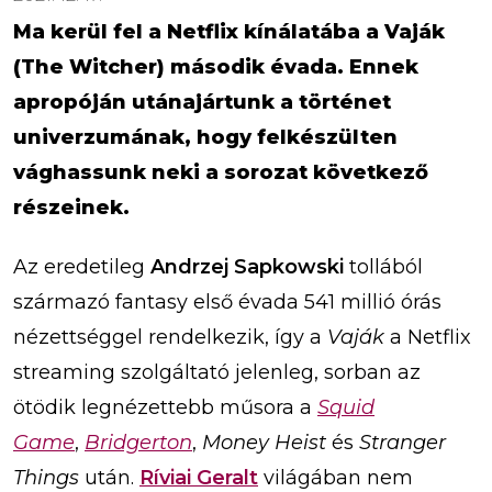
Ma kerül fel a Netflix kínálatába a Vaják
(The Witcher) második évada. Ennek
apropóján utánajártunk a történet
univerzumának, hogy felkészülten
vághassunk neki a sorozat következő
részeinek.
Az eredetileg
Andrzej Sapkowski
tollából
származó fantasy első évada 541 millió órás
nézettséggel rendelkezik, így a
Vaják
a Netflix
streaming szolgáltató jelenleg, sorban az
ötödik legnézettebb műsora a
Squid
Game
,
Bridgerton
,
Money Heist
és
Stranger
Things
után.
Ríviai Geralt
világában nem