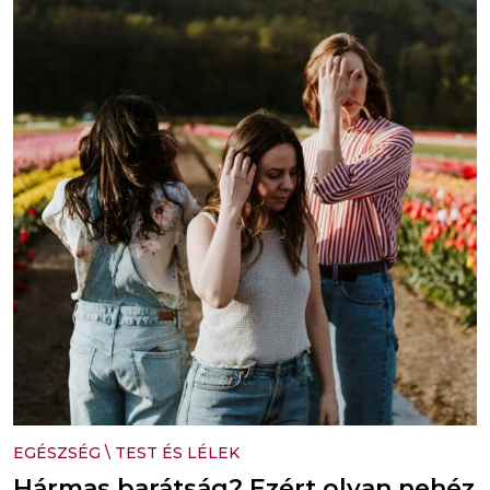
EGÉSZSÉG
\
TEST ÉS LÉLEK
Hármas barátság? Ezért olyan nehéz