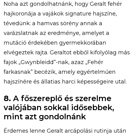
Noha azt gondolhatnánk, hogy Geralt fehér
hajkoronája a vajákok signature hajszíne,
tévedünk: a hamvas sörény annak a
varázslatnak az eredménye, amelyet a
mutáció érdekében gyermekkorában
elvégeztek rajta. Geraltot ebből kifolyólag más
fajok „Gwynbleidd”-nak, azaz „Fehér
farkasnak” becézik, amely egyértelműen
hajszínére és állatias harci képességeire utal.
8.
A főszereplő és szerelme
valójában sokkal idősebbek,
mint azt gondolnánk
Érdemes lenne Geralt arcápolási rutinja után