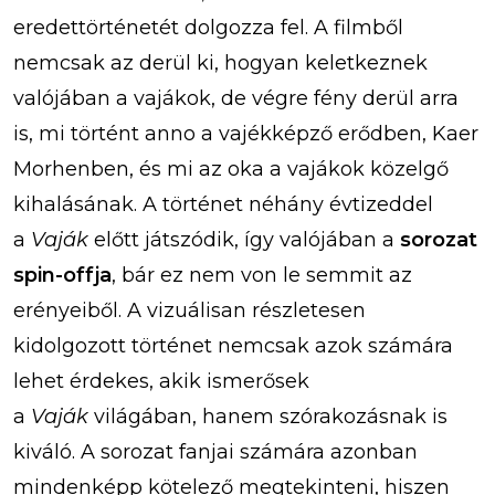
eredettörténetét dolgozza fel. A filmből
nemcsak az derül ki, hogyan keletkeznek
valójában a vajákok, de végre fény derül arra
is, mi történt anno a vajékképző erődben, Kaer
Morhenben, és mi az oka a vajákok közelgő
kihalásának. A történet néhány évtizeddel
a
Vaják
előtt játszódik, így valójában a
sorozat
spin-offja
, bár ez nem von le semmit az
erényeiből. A vizuálisan részletesen
kidolgozott történet nemcsak azok számára
lehet érdekes, akik ismerősek
a
Vaják
világában, hanem szórakozásnak is
kiváló. A sorozat fanjai számára azonban
mindenképp kötelező megtekinteni, hiszen