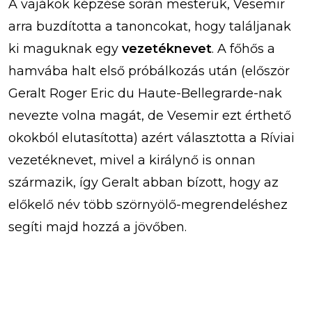
A vajákok képzése során mesterük, Vesemir
arra buzdította a tanoncokat, hogy találjanak
ki maguknak egy
vezetéknevet
. A főhős a
hamvába halt első próbálkozás után (először
Geralt Roger Eric du Haute-Bellegrarde-nak
nevezte volna magát, de Vesemir ezt érthető
okokból elutasította) azért választotta a Ríviai
vezetéknevet, mivel a királynő is onnan
származik, így Geralt abban bízott, hogy az
előkelő név több szörnyölő-megrendeléshez
segíti majd hozzá a jövőben.