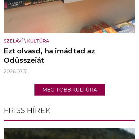
SZELÁVÍ
\
KULTÚRA
Ezt olvasd, ha imádtad az
Odüsszeiát
2026.07.31.
MÉG TÖBB KULTÚRA
FRISS HÍREK