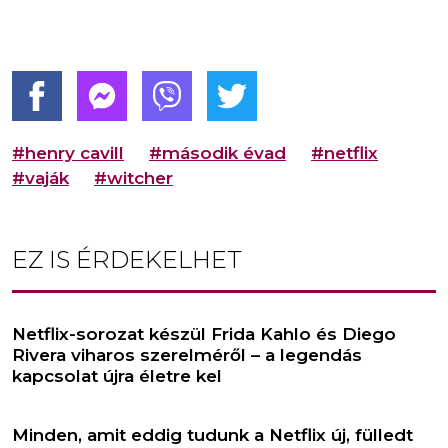
#henry cavill
#második évad
#netflix
#vaják
#witcher
EZ IS ÉRDEKELHET
Netflix-sorozat készül Frida Kahlo és Diego
Rivera viharos szerelméről – a legendás
kapcsolat újra életre kel
Minden, amit eddig tudunk a Netflix új, fülledt