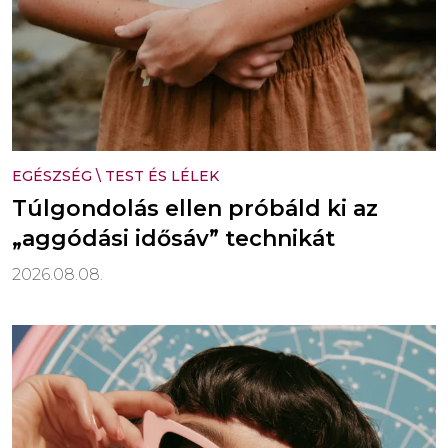
EGÉSZSÉG
\
TEST ÉS LÉLEK
Túlgondolás ellen próbáld ki az
„aggódási idősáv” technikát
2026.08.08.