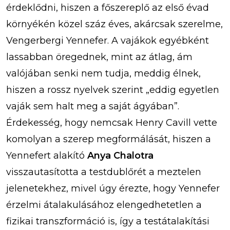
érdeklődni, hiszen a főszereplő az első évad
környékén közel száz éves, akárcsak szerelme,
Vengerbergi Yennefer. A vajákok egyébként
lassabban öregednek, mint az átlag, ám
valójában senki nem tudja, meddig élnek,
hiszen a rossz nyelvek szerint „eddig egyetlen
vaják sem halt meg a saját ágyában”.
Érdekesség, hogy nemcsak Henry Cavill vette
komolyan a szerep megformálását, hiszen a
Yennefert alakító
Anya Chalotra
visszautasította a testdublőrét a meztelen
jelenetekhez, mivel úgy érezte, hogy Yennefer
érzelmi átalakulásához elengedhetetlen a
fizikai transzformáció is, így a testátalakítási