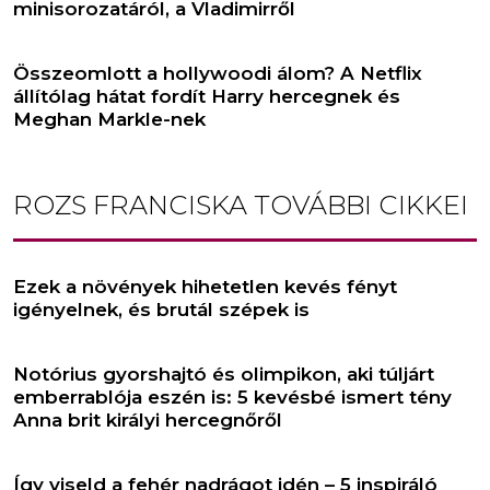
minisorozatáról, a Vladimirről
Összeomlott a hollywoodi álom? A Netflix
állítólag hátat fordít Harry hercegnek és
Meghan Markle-nek
ROZS FRANCISKA
TOVÁBBI CIKKEI
Ezek a növények hihetetlen kevés fényt
igényelnek, és brutál szépek is
Notórius gyorshajtó és olimpikon, aki túljárt
emberrablója eszén is: 5 kevésbé ismert tény
Anna brit királyi hercegnőről
Így viseld a fehér nadrágot idén – 5 inspiráló