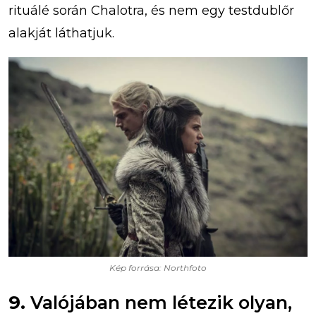
rituálé során Chalotra, és nem egy testdublőr
alakját láthatjuk.
Kép forrása: Northfoto
9.
Valójában nem létezik olyan,