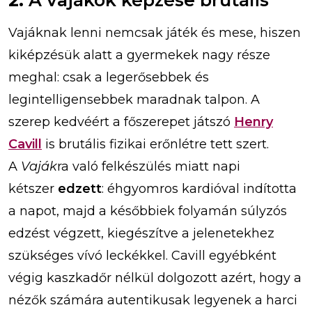
2.
A vajákok képzése brutális
Vajáknak lenni nemcsak játék és mese, hiszen
kiképzésük alatt a gyermekek nagy része
meghal: csak a legerősebbek és
legintelligensebbek maradnak talpon. A
szerep kedvéért a főszerepet játszó
Henry
Cavill
is brutális fizikai erőnlétre tett szert.
A
Vaják
ra való felkészülés miatt napi
kétszer
edzett
: éhgyomros kardióval indította
a napot, majd a későbbiek folyamán súlyzós
edzést végzett, kiegészítve a jelenetekhez
szükséges vívó leckékkel. Cavill egyébként
végig kaszkadőr nélkül dolgozott azért, hogy a
nézők számára autentikusak legyenek a harci