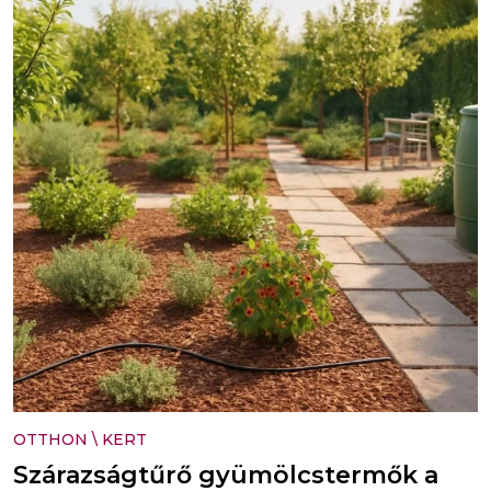
OTTHON
\
KERT
Szárazságtűrő gyümölcstermők a