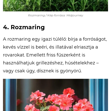
Rozmaring / Kép forrása: Midjourney
4. Rozmaring
A rozmaring egy igazi túlélő: bírja a forróságot,
kevés vízzel is beéri, és illatával elriasztja a
rovarokat. Emellett friss fűszerként is
használhatjuk grillezéshez, húsételekhez –
vagy csak úgy, dísznek is gyönyörű.