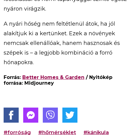
nyáron virágzik.
A nyári hőség nem feltétlenül átok, ha jól
alakítjuk ki a kertünket. Ezek a növények
nemcsak ellenállóak, hanem hasznosak és
szépek is – a legjobb kombináció a forró
hónapokra.
Forrás:
Better Homes & Garden
/ Nyitókép
forrása: Midjourney
#forróság
#hőmérséklet
#kánikula