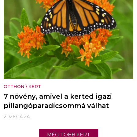
OTTHON
\
KERT
7 növény, amivel a kerted igazi
pillangóparadicsommá válhat
2026.04.24.
MÉG TÖBB KERT