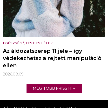
EGÉSZSÉG
\
TEST ÉS LÉLEK
Az áldozatszerep 11 jele – így
védekezhetsz a rejtett manipuláció
ellen
2026.08.09.
MÉG TÖBB FRISS HÍR