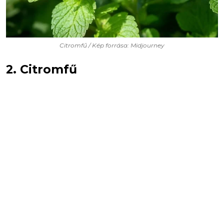
Citromfű / Kép forrása: Midjourney
2. Citromfű