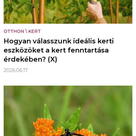
OTTHON
\
KERT
Hogyan válasszunk ideális kerti
eszközöket a kert fenntartása
érdekében? (X)
2026.06.17.