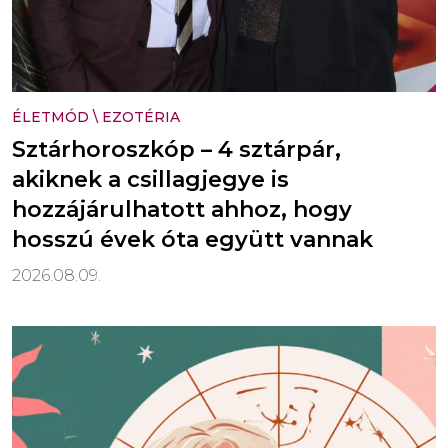
ÉLETMÓD
\
EZOTÉRIA
Sztárhoroszkóp – 4 sztárpár,
akiknek a csillagjegye is
hozzájárulhatott ahhoz, hogy
hosszú évek óta együtt vannak
2026.08.09.