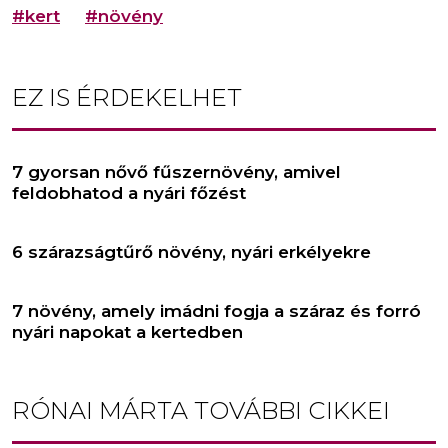
#kert
#növény
EZ IS ÉRDEKELHET
7 gyorsan nővő fűszernövény, amivel
feldobhatod a nyári főzést
6 szárazságtűrő növény, nyári erkélyekre
7 növény, amely imádni fogja a száraz és forró
nyári napokat a kertedben
RÓNAI MÁRTA
TOVÁBBI CIKKEI