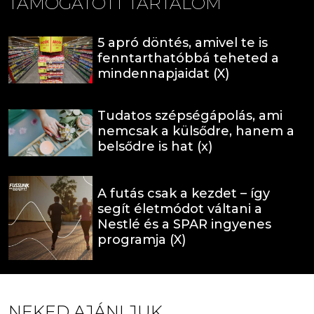
TÁMOGATOTT TARTALOM
5 apró döntés, amivel te is
fenntarthatóbbá teheted a
mindennapjaidat (X)
Tudatos szépségápolás, ami
nemcsak a külsődre, hanem a
belsődre is hat (x)
A futás csak a kezdet – így
segít életmódot váltani a
Nestlé és a SPAR ingyenes
programja (X)
NEKED AJÁNLJUK