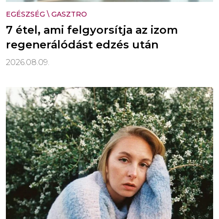
EGÉSZSÉG
\
GASZTRO
7 étel, ami felgyorsítja az izom
regenerálódást edzés után
2026.08.09.