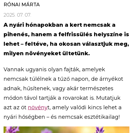
RÓNAI MÁRTA
2025. 07. 07.
A nyári hónapokban a kert nemcsak a
pihenés, hanem a felfrissülés helyszíne is
lehet – feltéve, ha okosan választjuk meg,
milyen növényeket ültetünk.
Vannak ugyanis olyan fajták, amelyek
nemcsak túlélnek a tűző napon, de árnyékot
adnak, hűsítenek, vagy akár természetes
módon távol tartják a rovarokat is. Mutatjuk
azt az öt
növény
t, amely valódi kincs lehet a
nyári hőségben – és nemcsak esztétikailag!