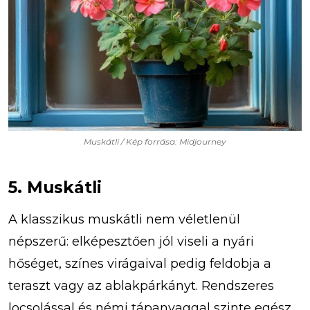
Muskátli / Kép forrása: Midjourney
5. Muskátli
A klasszikus muskátli nem véletlenül
népszerű: elképesztően jól viseli a nyári
hőséget, színes virágaival pedig feldobja a
teraszt vagy az ablakpárkányt. Rendszeres
locsolással és némi tápanyaggal szinte egész