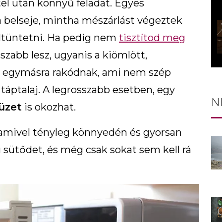
el után könnyű feladat. Egyes
a belseje, mintha mészárlást végeztek
ltüntetni. Ha pedig nem
tisztítod meg
szabb lesz, ugyanis a kiömlött,
ok egymásra rakódnak, ami nem szép
 táptalaj. A legrosszabb esetben, egy
N
üzet
is okozhat.
 amivel tényleg könnyedén és gyorsan
sütődet, és még csak sokat sem kell rá