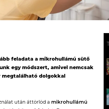
ább feladata a mikrohullámú sütő
atunk egy módszert, amivel nemcsak
 megtalálható dolgokkal
nálat után áttörlöd a
mikrohullámú