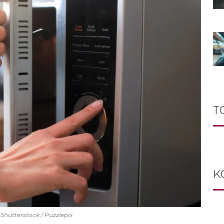
T
K
 Shutterstock / Puzzlepix