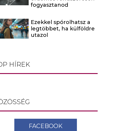
fogyasztanod
Ezekkel spórolhatsz a
legtöbbet, ha külföldre
utazol
OP HÍREK
ÖZÖSSÉG
FACEBOOK