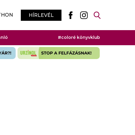
THON
HÍRLEVÉL
ánló
#coloré könyvklub