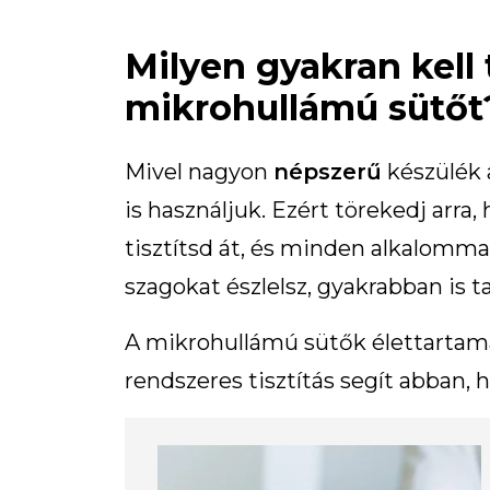
Milyen gyakran kell t
mikrohullámú sütőt
Mivel nagyon
népszerű
készülék 
is használjuk. Ezért törekedj arra
tisztítsd át, és minden alkalommal 
szagokat észlelsz, gyakrabban is t
A mikrohullámú sütők élettartama 
rendszeres tisztítás segít abban, 