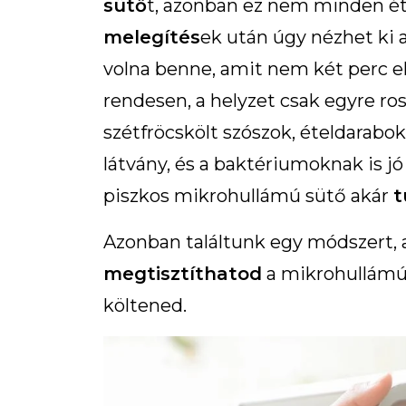
sütő
t, azonban ez nem minden ét
melegítés
ek után úgy nézhet ki 
volna benne, amit nem két perc e
rendesen, a helyzet csak egyre ros
szétfröcskölt szószok, ételdarab
látvány, és a baktériumoknak is jó
piszkos mikrohullámú sütő akár
t
Azonban találtunk egy módszert,
megtisztíthatod
a mikrohullámú 
költened.