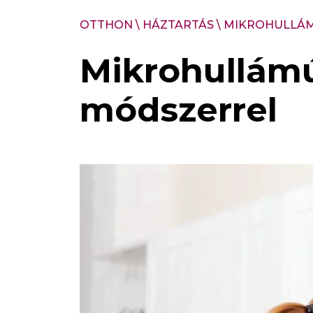
OTTHON
\
HÁZTARTÁS
\
MIKROHULLÁMÚ
Mikrohullámú
módszerrel