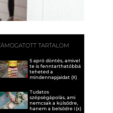
TÁMOGATOTT TARTALOM
5 apró döntés, amivel
te is fenntarthatóbbá
teheted a
mindennapjaidat (X)
Tudatos
szépségápolás, ami
nemcsak a külsődre,
hanem a belsődre is