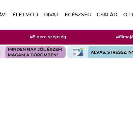
ÁVÍ
ÉLETMÓD
DIVAT
EGÉSZSÉG
CSALÁD
OT
#5 perc szépség
#filmaj