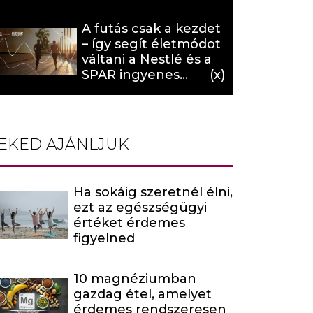
hat (x)
A futás csak a kezdet
– így segít életmódot
váltani a Nestlé és a
SPAR ingyenes
programja (X)
EKED AJÁNLJUK
Ha sokáig szeretnél élni,
ezt az egészségügyi
értéket érdemes
figyelned
10 magnéziumban
gazdag étel, amelyet
érdemes rendszeresen