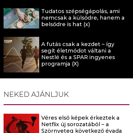
Tudatos szépségápolás, ami
nemcsak a külsődre, hanem a
belsődre is hat (x)
A futás csak a kezdet – így
segít életmódot váltani a
Nestlé és a SPAR ingyenes
programja (X)
NEKED AJÁNLJUK
Véres első képek érkeztek a
Netflix új sorozatából – a
Szörnyeteg következő évada