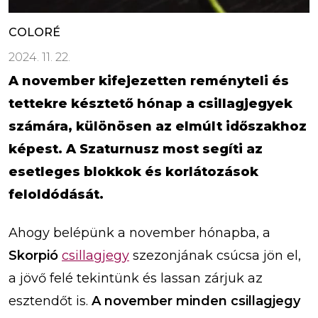
COLORÉ
2024. 11. 22.
A november kifejezetten reményteli és
tettekre késztető hónap a csillagjegyek
számára, különösen az elmúlt időszakhoz
képest. A Szaturnusz most segíti az
esetleges blokkok és korlátozások
feloldódását.
Ahogy belépünk a november hónapba, a
Skorpió
csillagjegy
szezonjának csúcsa jön el,
a jövő felé tekintünk és lassan zárjuk az
esztendőt is.
A november minden csillagjegy