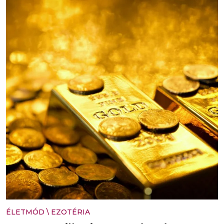
ÉLETMÓD
\
EZOTÉRIA