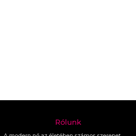
Rólunk
A modern nő az életében számos szerepet