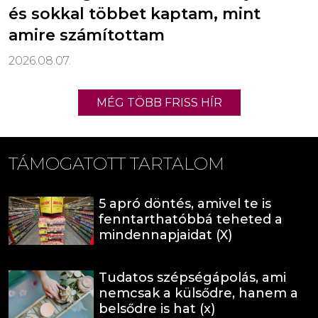
és sokkal többet kaptam, mint
amire számítottam
2026.08.07.
MÉG TÖBB FRISS HÍR
TÁMOGATOTT TARTALOM
5 apró döntés, amivel te is
fenntarthatóbbá teheted a
mindennapjaidat (X)
Tudatos szépségápolás, ami
nemcsak a külsődre, hanem a
belsődre is hat (x)