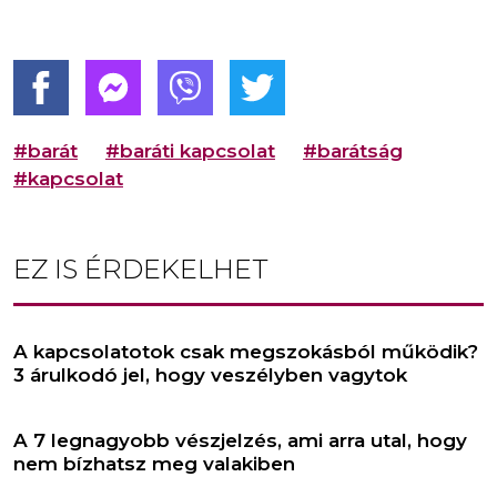
#barát
#baráti kapcsolat
#barátság
#kapcsolat
EZ IS ÉRDEKELHET
A kapcsolatotok csak megszokásból működik?
3 árulkodó jel, hogy veszélyben vagytok
A 7 legnagyobb vészjelzés, ami arra utal, hogy
nem bízhatsz meg valakiben