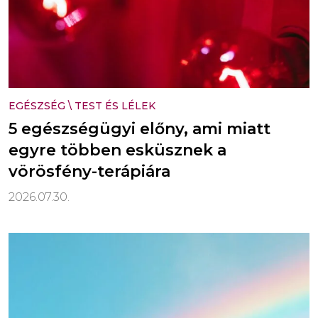
EGÉSZSÉG
\
TEST ÉS LÉLEK
5 egészségügyi előny, ami miatt
egyre többen esküsznek a
vörösfény-terápiára
2026.07.30.