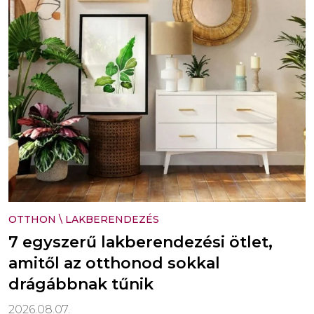
OTTHON
\
LAKBERENDEZÉS
7 egyszerű lakberendezési ötlet,
amitől az otthonod sokkal
drágábbnak tűnik
2026.08.07.