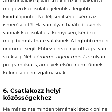
Amikor valaki új városba költözik, gyakran a
meglévő kapcsolatai jelentik a legjobb
kiindulópontot. Ne félj segítséget kérni az
ismerőseidtől. Ha van olyan barátod, akinek
vannak kapcsolatai a környéken, kérdezd
meg, bemutatna-e valakinek. A legtöbb ember
örömmel segít. Ehhez persze nyitottságra van
szükség. Néha
érdemes igent mondani
olyan
programokra is, amelyek elsőre nem tűnnek
különösebben izgalmasnak.
6. Csatlakozz helyi
közösségekhez
Ma már szinte minden témának létezik online