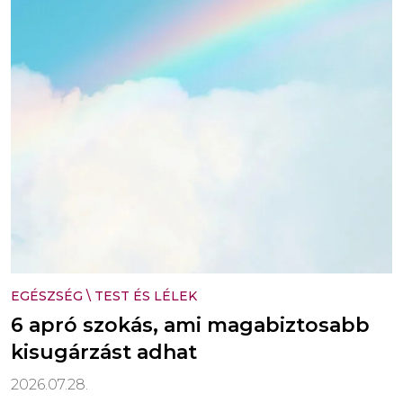
EGÉSZSÉG
\
TEST ÉS LÉLEK
6 apró szokás, ami magabiztosabb
kisugárzást adhat
2026.07.28.