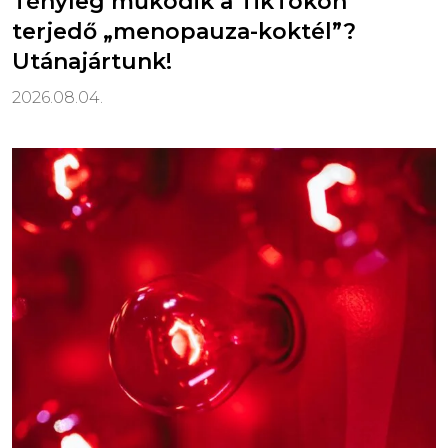
Tényleg működik a TikTokon
terjedő „menopauza-koktél”?
Utánajártunk!
2026.08.04.