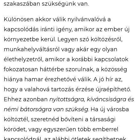
szakaszában szükségünk van.
Különösen akkor válik nyilvánvalóvá a
kapcsolódás iránti igény, amikor az ember új
környezetbe kerül. Legyen szó költözésről,
munkahelyváltásról vagy akár egy olyan
élethelyzetről, amikor a korábbi kapcsolatok
fokozatosan háttérbe szorulnak, a közösség
hiánya hamar érezhetővé válik. A jó hír az,
hogy a valahová tartozás érzése újraépíthető.
Ehhez azonban
nyitottságra, kíváncsiságra és
némi bátorságra van szükség
. Ha új városba
költöztél, szeretnéd bővíteni a társasági
körödet, vagy egyszerűen több emberrel
kapcsolódnál, az alábbi ötletek segíthetnek.