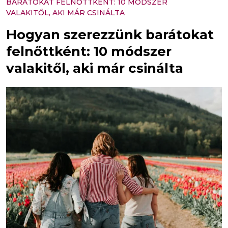
BARÁTOKAT FELNŐTTKÉNT: 10 MÓDSZER
VALAKITŐL, AKI MÁR CSINÁLTA
Hogyan szerezzünk barátokat
felnőttként: 10 módszer
valakitől, aki már csinálta