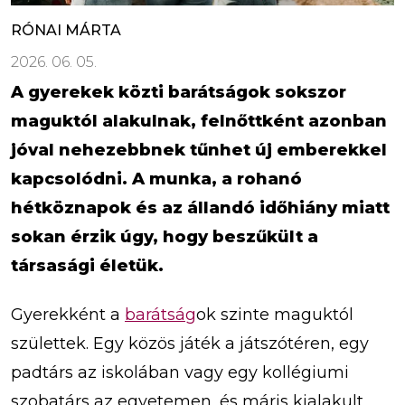
RÓNAI MÁRTA
2026. 06. 05.
A gyerekek közti barátságok sokszor
maguktól alakulnak, felnőttként azonban
jóval nehezebbnek tűnhet új emberekkel
kapcsolódni. A munka, a rohanó
hétköznapok és az állandó időhiány miatt
sokan érzik úgy, hogy beszűkült a
társasági életük.
Gyerekként a
barátság
ok szinte maguktól
születtek. Egy közös játék a játszótéren, egy
padtárs az iskolában vagy egy kollégiumi
szobatárs az egyetemen, és máris kialakult