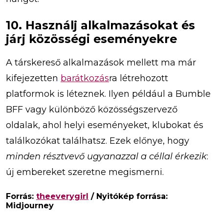
10. Használj alkalmazásokat és
járj közösségi eseményekre
A társkereső alkalmazások mellett ma már
kifejezetten
barátkozás
ra létrehozott
platformok is léteznek. Ilyen például a Bumble
BFF vagy különböző közösségszervező
oldalak, ahol helyi eseményeket, klubokat és
találkozókat találhatsz. Ezek előnye, hogy
minden résztvevő ugyanazzal a céllal érkezik
:
új embereket szeretne megismerni.
Forrás:
theeverygirl
/ Nyitókép forrása:
Midjourney