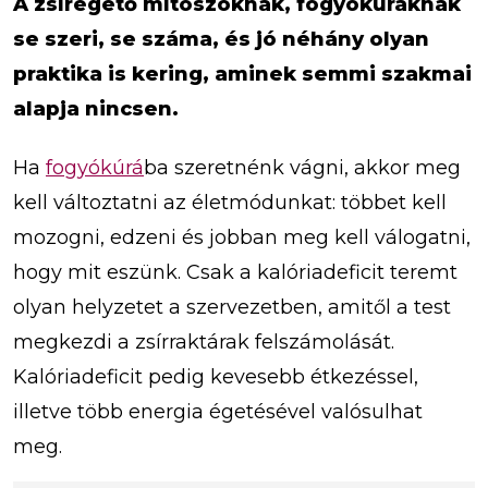
A zsírégető mítoszoknak, fogyókúráknak
se szeri, se száma, és jó néhány olyan
praktika is kering, aminek semmi szakmai
alapja nincsen.
Ha
fogyókúrá
ba szeretnénk vágni, akkor meg
kell változtatni az életmódunkat: többet kell
mozogni, edzeni és jobban meg kell válogatni,
hogy mit eszünk. Csak a kalóriadeficit teremt
olyan helyzetet a szervezetben, amitől a test
megkezdi a zsírraktárak felszámolását.
Kalóriadeficit pedig kevesebb étkezéssel,
illetve több energia égetésével valósulhat
meg.