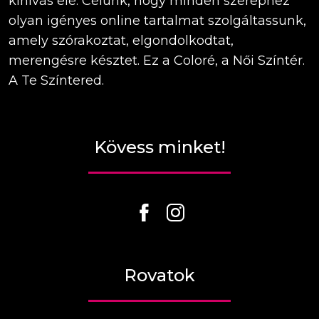
kihívás elé. Célunk, hogy minden szerephez
olyan igényes online tartalmat szolgáltassunk,
amely szórakoztat, elgondolkodtat,
merengésre késztet. Ez a Coloré, a Női Színtér.
A Te Színtered.
Kövess minket!
Rovatok