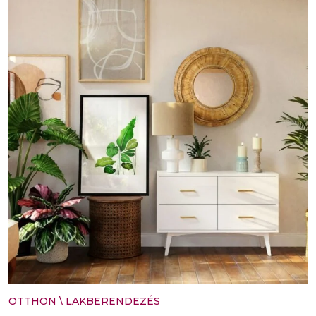
OTTHON
\
LAKBERENDEZÉS