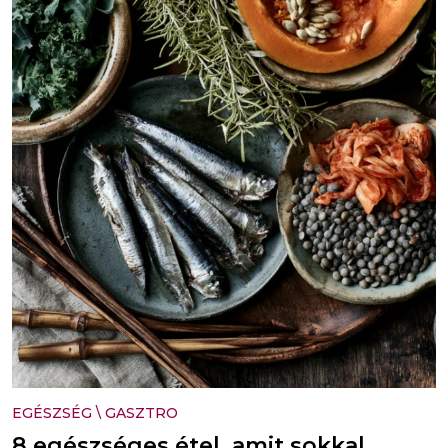
EGÉSZSÉG
\
GASZTRO
8 egészséges étel, amit sokkal