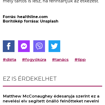
mely tartós is lesz, ha fenntartjuk az étkezést.
Forrás: healthline.com
Borítókép forrása: Unsplash
#diéta
#fogyókúra
#tanács
#tipp
EZ IS ÉRDEKELHET
Matthew McConaughey édesanyja szerint ez a
nevelési elv segített önálló felnőtteket nevelni