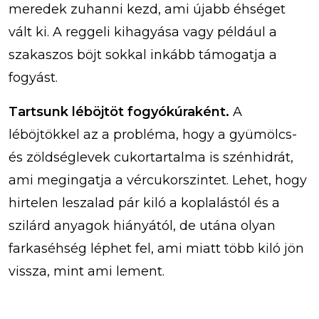
meredek zuhanni kezd, ami újabb éhséget
vált ki. A reggeli kihagyása vagy például a
szakaszos böjt sokkal inkább támogatja a
fogyást.
Tartsunk léböjtöt fogyókúraként.
A
léböjtökkel az a probléma, hogy a gyümölcs-
és zöldséglevek cukortartalma is szénhidrát,
ami megingatja a vércukorszintet. Lehet, hogy
hirtelen leszalad pár kiló a koplalástól és a
szilárd anyagok hiányától, de utána olyan
farkaséhség léphet fel, ami miatt több kiló jön
vissza, mint ami lement.