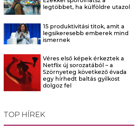
Ezekkel spórolhatsz a
legtöbbet, ha külföldre utazol
15 produktivitási titok, amit a
legsikeresebb emberek mind
ismernek
Véres első képek érkeztek a
Netflix új sorozatából – a
Szörnyeteg következő évada
egy hírhedt baltás gyilkost
dolgoz fel
TOP HÍREK