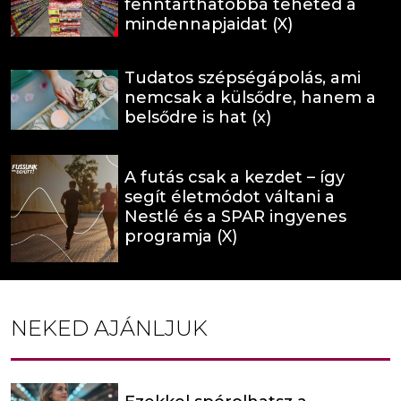
fenntarthatóbbá teheted a
mindennapjaidat (X)
Tudatos szépségápolás, ami
nemcsak a külsődre, hanem a
belsődre is hat (x)
A futás csak a kezdet – így
segít életmódot váltani a
Nestlé és a SPAR ingyenes
programja (X)
NEKED AJÁNLJUK