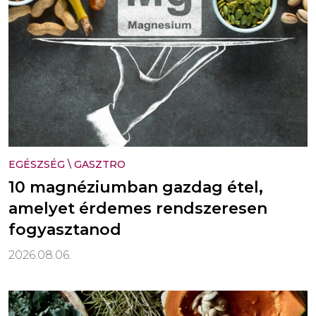
EGÉSZSÉG
\
GASZTRO
10 magnéziumban gazdag étel,
amelyet érdemes rendszeresen
fogyasztanod
2026.08.06.