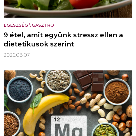
EGÉSZSÉG
\
GASZTRO
9 étel, amit együnk stressz ellen a
dietetikusok szerint
2026.08.07.