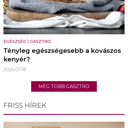
EGÉSZSÉG
\
GASZTRO
Tényleg egészségesebb a kovászos
kenyér?
2026.07.18.
MÉG TÖBB GASZTRO
FRISS HÍREK