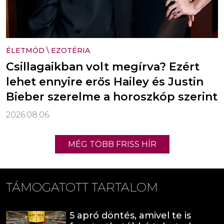
ÉLETMÓD
\
EZOTÉRIA
Csillagaikban volt megírva? Ezért
lehet ennyire erős Hailey és Justin
Bieber szerelme a horoszkóp szerint
2026.08.06.
MÉG TÖBB FRISS HÍR
TÁMOGATOTT TARTALOM
5 apró döntés, amivel te is