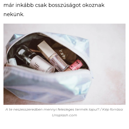
már inkább csak bosszúságot okoznak
nekünk.
A te neszesszeredben mennyi felesleges termék lapul? / Kép forrása:
Unsplash.com