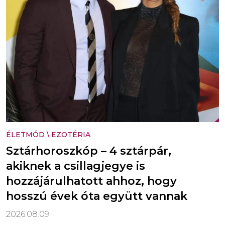
ÉLETMÓD
\
EZOTÉRIA
Sztárhoroszkóp – 4 sztárpár,
akiknek a csillagjegye is
hozzájárulhatott ahhoz, hogy
hosszú évek óta együtt vannak
2026.08.09.