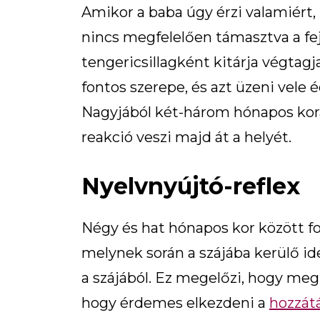
Amikor a baba úgy érzi valamiért,
nincs megfelelően támasztva a fe
tengericsillagként kitárja végtagja
fontos szerepe, és azt üzeni vele é
Nagyjából két-három hónapos korá
reakció veszi majd át a helyét.
Nyelvnyújtó-reflex
Négy és hat hónapos kor között f
melynek során a szájába kerülő i
a szájából. Ez megelőzi, hogy megf
hogy érdemes elkezdeni a
hozzátá