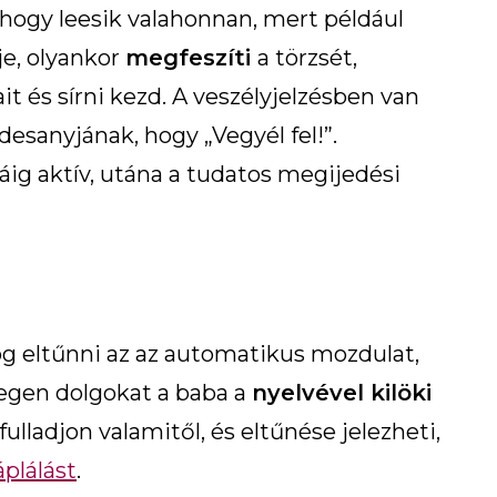
 hogy leesik valahonnan, mert például
je, olyankor
megfeszíti
a törzsét,
it és sírni kezd. A veszélyjelzésben van
desanyjának, hogy „Vegyél fel!”.
ig aktív, utána a tudatos megijedési
og eltűnni az az automatikus mozdulat,
degen dolgokat a baba a
nyelvével kilöki
ulladjon valamitől, és eltűnése jelezheti,
plálást
.