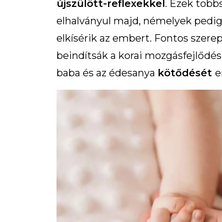
újszülött-reflexekkel
. Ezek több
elhalványul majd, némelyek pedig
elkísérik az embert. Fontos szer
beindítsák a korai mozgásfejlődés
baba és az édesanya
kötődését
e