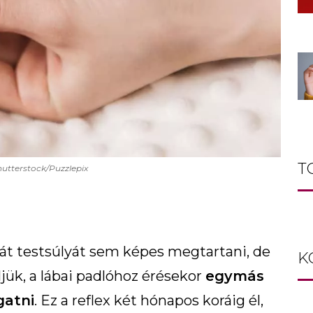
T
hutterstock/Puzzlepix
ját testsúlyát sem képes megtartani, de
K
jük, a lábai padlóhoz érésekor
egymás
gatni
. Ez a reflex két hónapos koráig él,