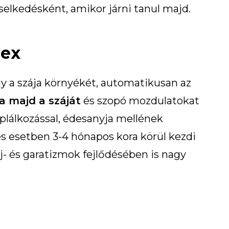
iselkedésként, amikor járni tanul majd.
lex
gy a szája környékét, automatikusan az
ja majd a száját
és szopó mozdulatokat
táplálkozással, édesanyja mellének
s esetben 3-4 hónapos kora körül kezdi
száj- és garatizmok fejlődésében is nagy