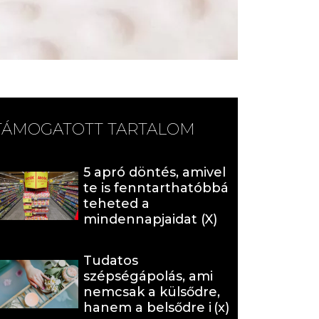
TÁMOGATOTT TARTALOM
5 apró döntés, amivel
te is fenntarthatóbbá
teheted a
mindennapjaidat (X)
Tudatos
szépségápolás, ami
nemcsak a külsődre,
hanem a belsődre is