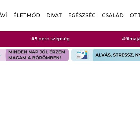
ÁVÍ
ÉLETMÓD
DIVAT
EGÉSZSÉG
CSALÁD
OT
#5 perc szépség
#filmaj