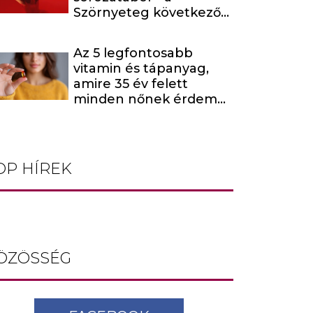
Szörnyeteg következő
évada egy hírhedt
baltás gyilkost dolgoz
Az 5 legfontosabb
fel
vitamin és tápanyag,
amire 35 év felett
minden nőnek érdemes
odafigyelnie
OP HÍREK
ÖZÖSSÉG