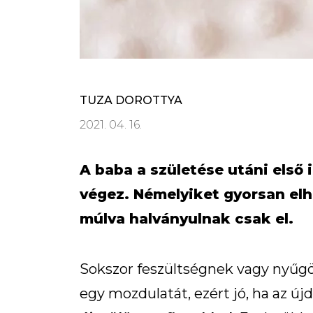
TUZA DOROTTYA
2021. 04. 16.
A baba a születése utáni első
végez. Némelyiket gyorsan el
múlva halványulnak csak el.
Sokszor feszültségnek vagy nyűg
egy mozdulatát, ezért jó, ha az új