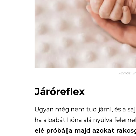
Forrás: S
Járóreflex
Ugyan még nem tud járni, és a sa
ha a babát hóna alá nyúlva felemel
elé próbálja majd azokat rakos