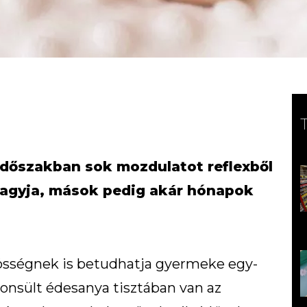
 időszakban sok mozdulatot reflexből
hagyja, mások pedig akár hónapok
össégnek is betudhatja gyermeke egy-
donsült édesanya tisztában van az