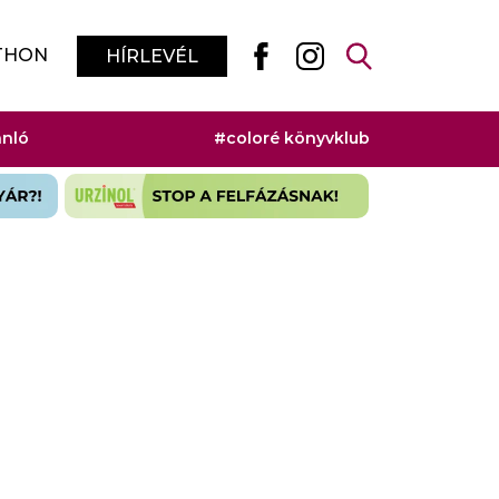
THON
HÍRLEVÉL
ánló
#coloré könyvklub