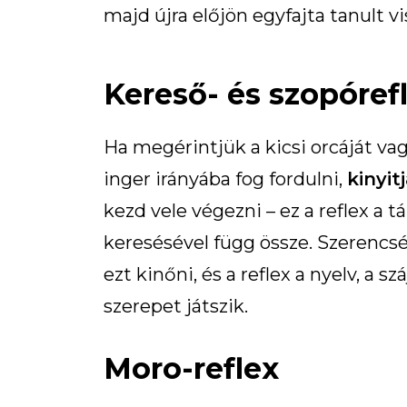
majd újra előjön egyfajta tanult v
Kereső- és szopóref
Ha megérintjük a kicsi orcáját va
inger irányába fog fordulni,
kinyit
kezd vele végezni – ez a reflex a 
keresésével függ össze. Szerencsé
ezt kinőni, és a reflex a nyelv, a 
szerepet játszik.
Moro-reflex