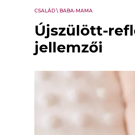
CSALÁD
\
BABA-MAMA
Újszülött-ref
jellemzői