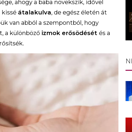
sége, ahogy a baba növekszik, idővel
 kissé
átalakulva
, de egész életén át
epük van abból a szempontból, hogy
t, a különböző
izmok erősödését
és a
rősítsék.
N