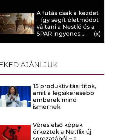
hat (x)
A futás csak a kezdet
– így segít életmódot
váltani a Nestlé és a
SPAR ingyenes
programja (X)
EKED AJÁNLJUK
15 produktivitási titok,
amit a legsikeresebb
emberek mind
ismernek
Véres első képek
érkeztek a Netflix új
sorozatából – a