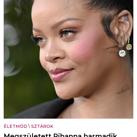
ÉLETMÓD
\
SZTÁROK
Megszületett Rihanna harmadik