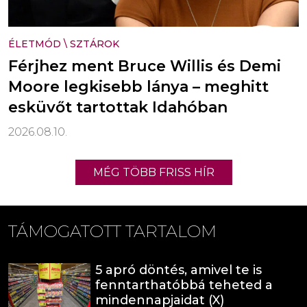
ÉLETMÓD
\
SZTÁROK
Férjhez ment Bruce Willis és Demi
Moore legkisebb lánya – meghitt
esküvőt tartottak Idahóban
2026.08.10.
MÉG TÖBB FRISS HÍR
TÁMOGATOTT TARTALOM
5 apró döntés, amivel te is
fenntarthatóbbá teheted a
mindennapjaidat (X)