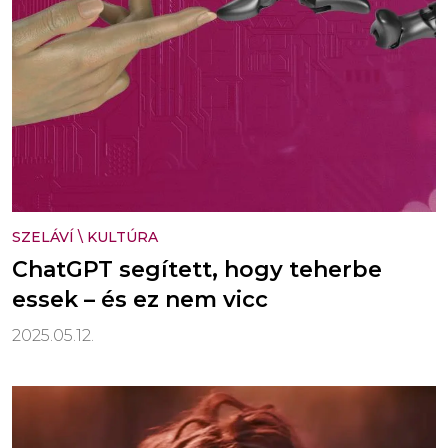
SZELÁVÍ
\
KULTÚRA
ChatGPT segített, hogy teherbe
essek – és ez nem vicc
2025.05.12.