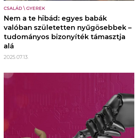
CSALÁD
\
GYEREK
Nem a te hibád: egyes babák
valóban születetten nyűgösebbek –
tudományos bizonyíték támasztja
alá
2025.07.13.