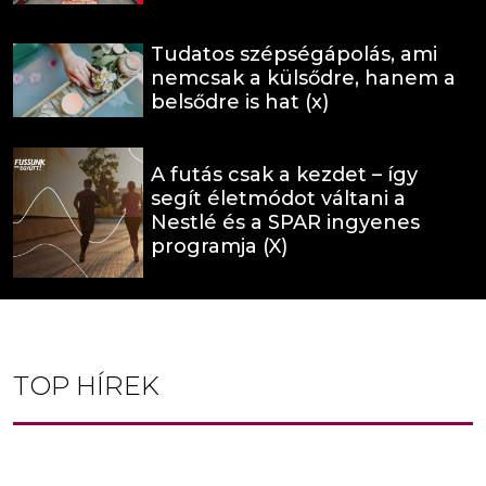
Tudatos szépségápolás, ami
nemcsak a külsődre, hanem a
belsődre is hat (x)
A futás csak a kezdet – így
segít életmódot váltani a
Nestlé és a SPAR ingyenes
programja (X)
TOP HÍREK