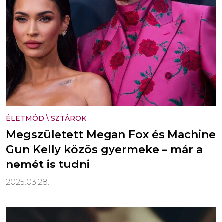
ÉLETMÓD
\
SZTÁROK
Megszületett Megan Fox és Machine
Gun Kelly közös gyermeke – már a
nemét is tudni
2025.03.28.