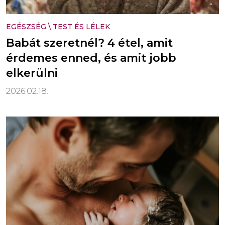
EGÉSZSÉG
\
TEST ÉS LÉLEK
Babát szeretnél? 4 étel, amit
érdemes enned, és amit jobb
elkerülni
2026.02.18.