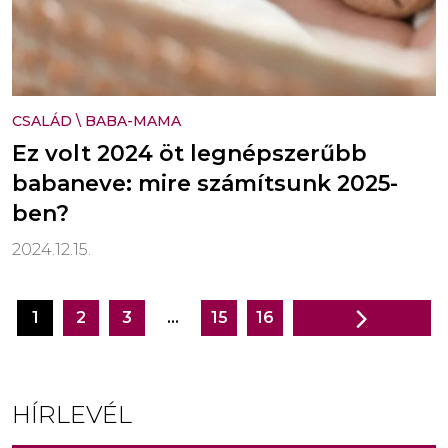
CSALÁD
\
BABA-MAMA
Ez volt 2024 öt legnépszerűbb
babaneve: mire számítsunk 2025-
ben?
2024.12.15.
1
2
3
…
15
16
Bejegyzés
navigáció
HÍRLEVÉL