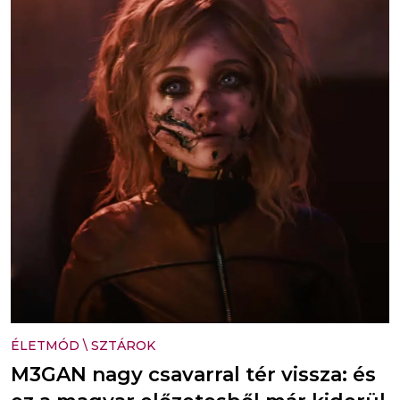
ÉLETMÓD
\
SZTÁROK
M3GAN nagy csavarral tér vissza: és