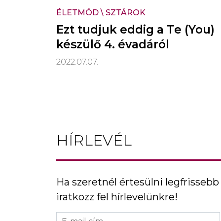
ÉLETMÓD
\
SZTÁROK
Ezt tudjuk eddig a Te (You)
készülő 4. évadáról
2022.07.07.
HÍRLEVÉL
Ha szeretnél értesülni legfrissebb 
iratkozz fel hírlevelünkre!