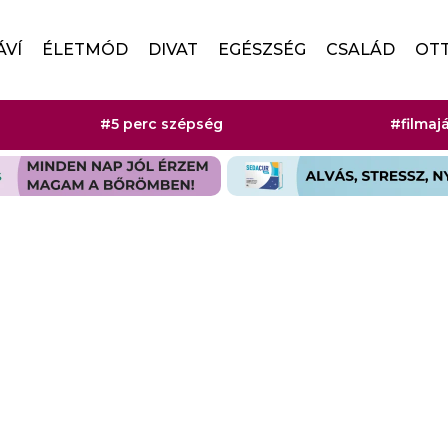
ÁVÍ
ÉLETMÓD
DIVAT
EGÉSZSÉG
CSALÁD
OT
#5 perc szépség
#filmaj