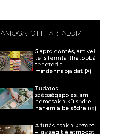
TÁMOGATOTT TARTALOM
5 apró döntés, amivel
te is fenntarthatóbbá
teheted a
mindennapjaidat (X)
Tudatos
szépségápolás, ami
nemcsak a külsődre,
hanem a belsődre is
hat (x)
A futás csak a kezdet
– így segít életmódot