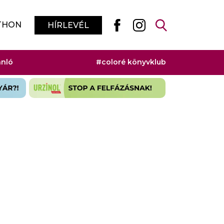
THON
HÍRLEVÉL
ánló
#coloré könyvklub