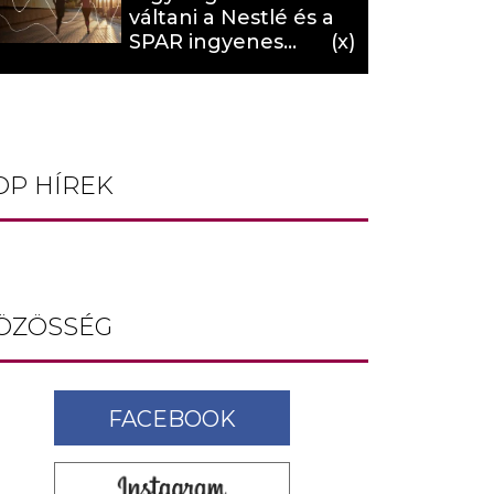
váltani a Nestlé és a
SPAR ingyenes
programja (X)
OP HÍREK
ÖZÖSSÉG
FACEBOOK