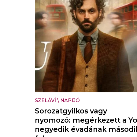
SZELÁVÍ
\
NAPIJÓ
Sorozatgyilkos vagy
nyomozó: megérkezett a Y
negyedik évadának másodi