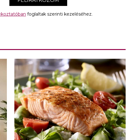
FELIRATKOZOM
jékoztatóban
foglaltak szerinti kezeléséhez.