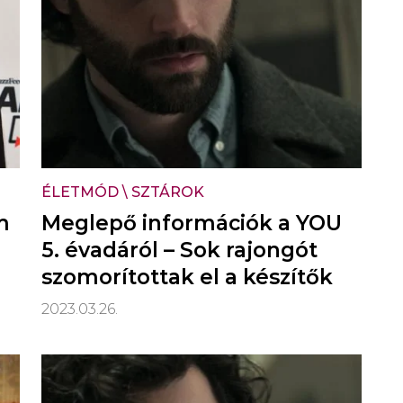
ÉLETMÓD
\
SZTÁROK
m
Meglepő információk a YOU
5. évadáról – Sok rajongót
szomorítottak el a készítők
2023.03.26.