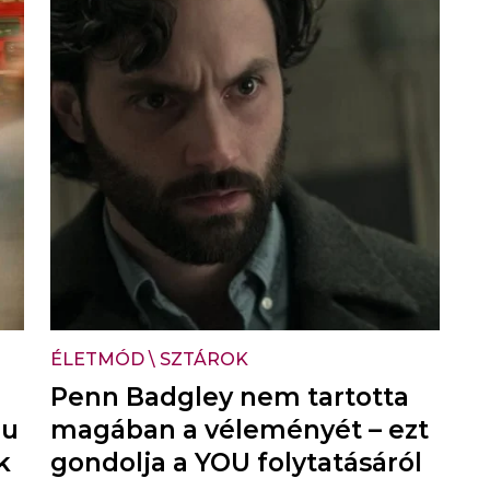
ÉLETMÓD
\
SZTÁROK
Penn Badgley nem tartotta
ou
magában a véleményét – ezt
k
gondolja a YOU folytatásáról