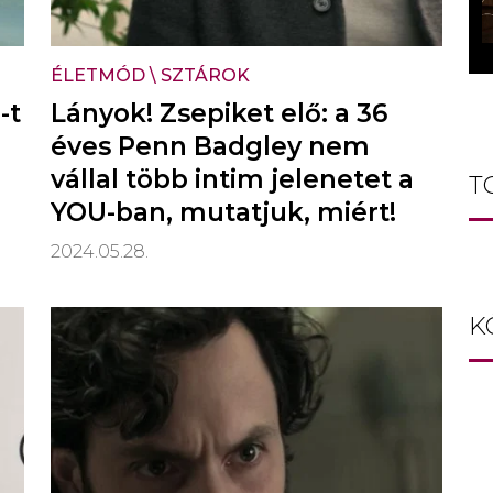
ÉLETMÓD
\
SZTÁROK
-t
Lányok! Zsepiket elő: a 36
éves Penn Badgley nem
vállal több intim jelenetet a
T
YOU-ban, mutatjuk, miért!
2024.05.28.
K