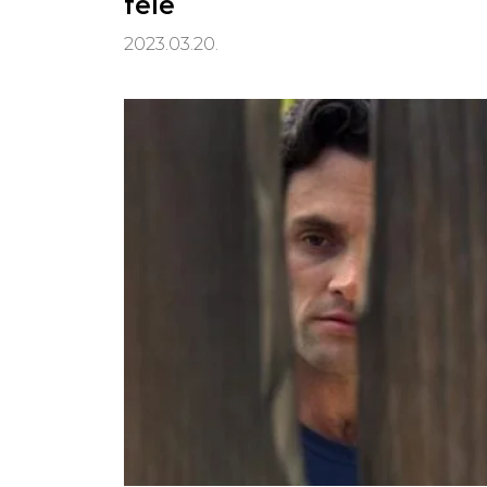
fele
2023.03.20.