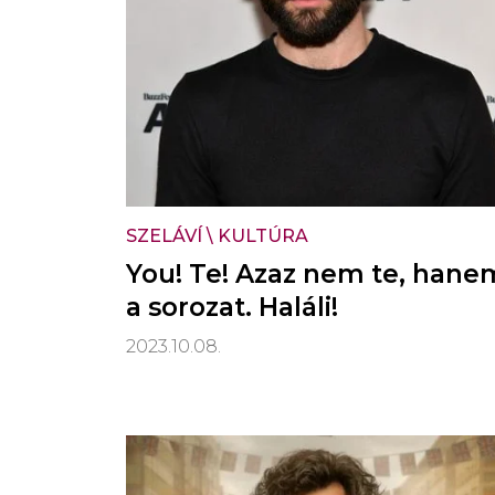
SZELÁVÍ
\
KULTÚRA
You! Te! Azaz nem te, hane
a sorozat. Haláli!
2023.10.08.