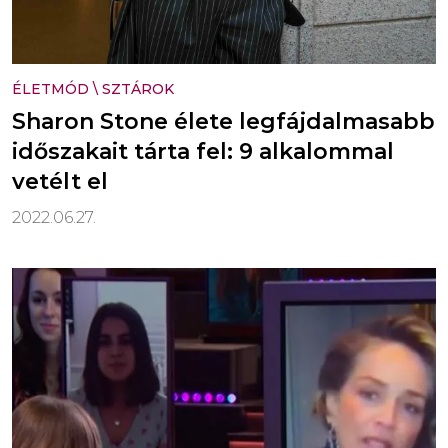
ÉLETMÓD
\
SZTÁROK
Sharon Stone élete legfájdalmasabb
időszakait tárta fel: 9 alkalommal
vetélt el
2022.06.27.