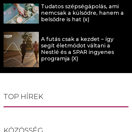
Tudatos szépségápolás, ami
nemcsak a külsődre, hanem a
belsődre is hat (x)
A futás csak a kezdet – így
segít életmódot váltani a
Nestlé és a SPAR ingyenes
programja (X)
TOP HÍREK
KÖZÖSSÉG