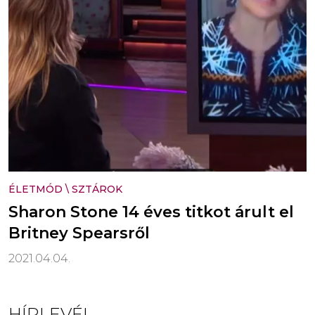
ÉLETMÓD
\
SZTÁROK
Sharon Stone 14 éves titkot árult el
Britney Spearsről
2021.04.04.
HÍRLEVÉL