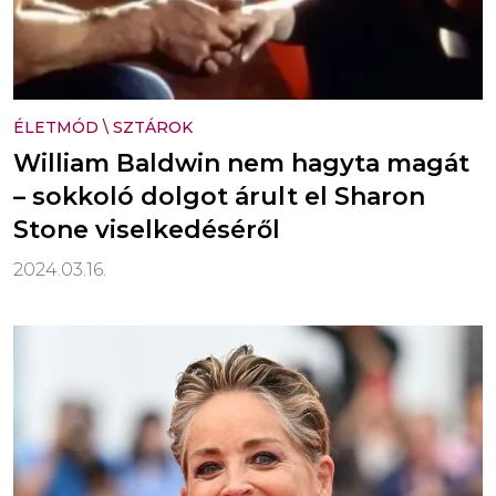
ÉLETMÓD
\
SZTÁROK
William Baldwin nem hagyta magát
– sokkoló dolgot árult el Sharon
Stone viselkedéséről
2024.03.16.