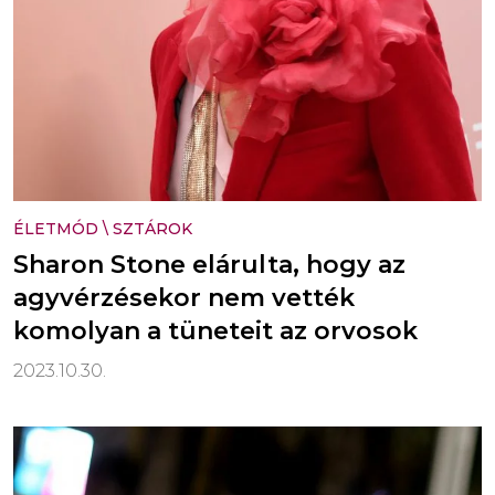
ÉLETMÓD
\
SZTÁROK
Sharon Stone elárulta, hogy az
agyvérzésekor nem vették
komolyan a tüneteit az orvosok
2023.10.30.