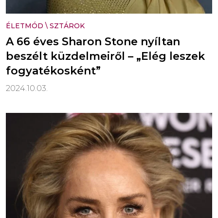
ÉLETMÓD
\
SZTÁROK
A 66 éves Sharon Stone nyíltan
beszélt küzdelmeiről – „Elég leszek
fogyatékosként”
2024.10.03.