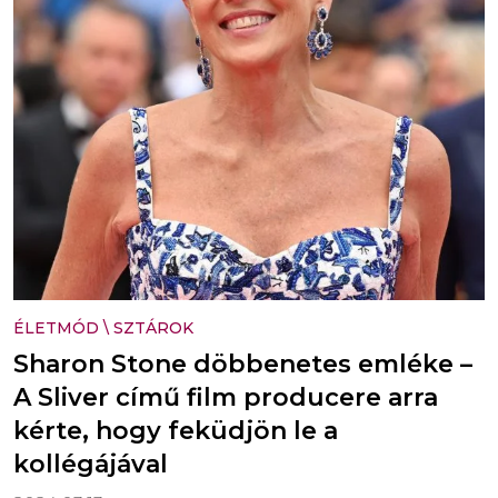
ÉLETMÓD
\
SZTÁROK
Sharon Stone döbbenetes emléke –
A Sliver című film producere arra
kérte, hogy feküdjön le a
kollégájával