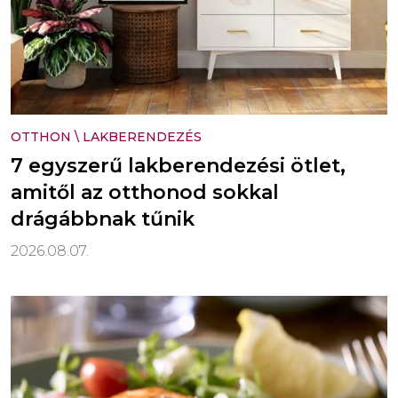
OTTHON
\
LAKBERENDEZÉS
7 egyszerű lakberendezési ötlet,
amitől az otthonod sokkal
drágábbnak tűnik
2026.08.07.