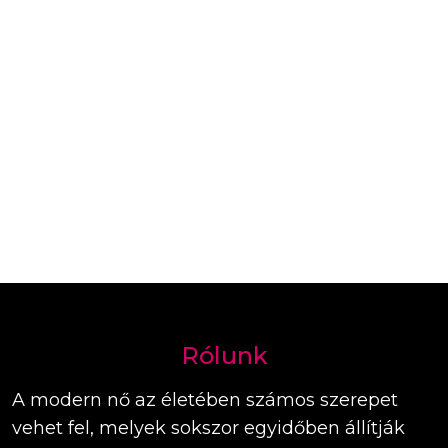
Rólunk
A modern nő az életében számos szerepet
vehet fel, melyek sokszor egyidőben állítják