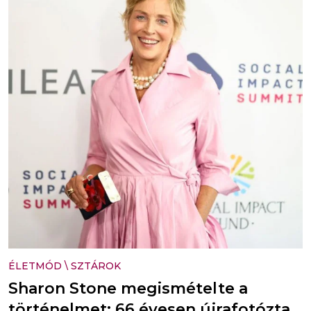
ÉLETMÓD
\
SZTÁROK
Sharon Stone megismételte a
történelmet: 66 évesen újrafotózta