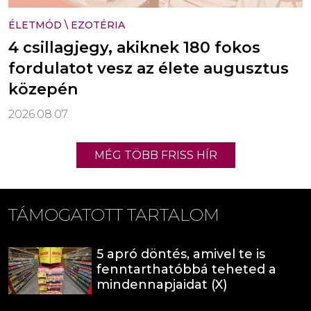
ÉLETMÓD
\
EZOTÉRIA
4 csillagjegy, akiknek 180 fokos
fordulatot vesz az élete augusztus
közepén
2026.08.07.
MÉG TÖBB FRISS HÍR
TÁMOGATOTT TARTALOM
5 apró döntés, amivel te is
fenntarthatóbbá teheted a
mindennapjaidat (X)