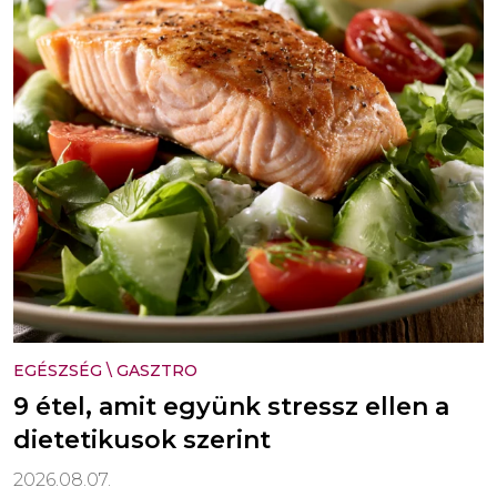
EGÉSZSÉG
\
GASZTRO
9 étel, amit együnk stressz ellen a
dietetikusok szerint
2026.08.07.