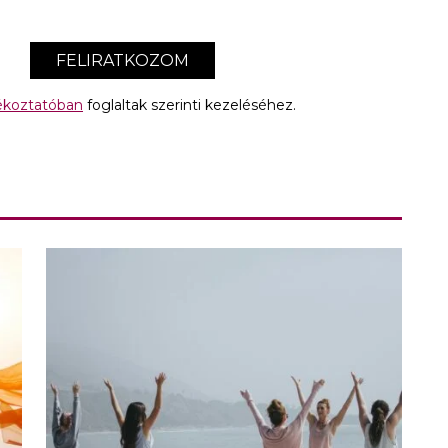
FELIRATKOZOM
jékoztatóban
foglaltak szerinti kezeléséhez.