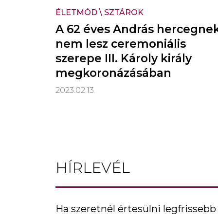
ÉLETMÓD
\
SZTÁROK
A 62 éves András hercegne
nem lesz ceremoniális
szerepe III. Károly király
megkoronázásában
2023.02.13.
HÍRLEVÉL
Ha szeretnél értesülni legfrissebb 