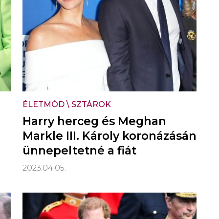
ÉLETMÓD
\
SZTÁROK
Harry herceg és Meghan
Markle III. Károly koronázásán
ünnepeltetné a fiát
2023.04.05.