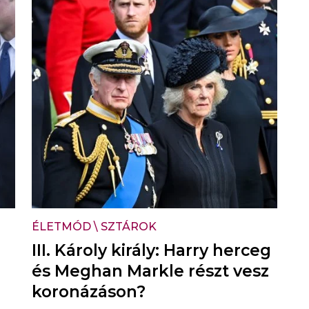
ÉLETMÓD
\
SZTÁROK
III. Károly király: Harry herceg
és Meghan Markle részt vesz
koronázáson?