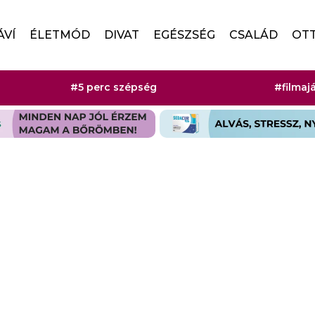
ÁVÍ
ÉLETMÓD
DIVAT
EGÉSZSÉG
CSALÁD
OT
#5 perc szépség
#filmaj