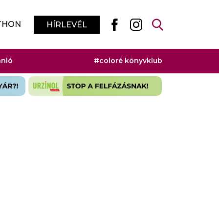
THON
HÍRLEVÉL
ánló
#coloré könyvklub