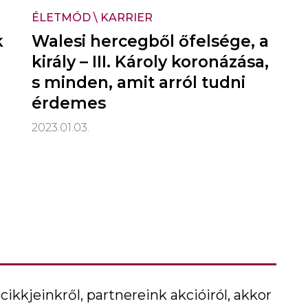
ÉLETMÓD
\
KARRIER
k
Walesi hercegből őfelsége, a
király – III. Károly koronázása,
s minden, amit arról tudni
érdemes
2023.01.03.
cikkjeinkről, partnereink akcióiról, akkor