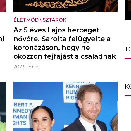
ÉLETMÓD
\
SZTÁROK
Az 5 éves Lajos herceget
ni
nővére, Sarolta felügyelte a
koronázáson, hogy ne
T
okozzon fejfájást a családnak
2023.05.06.
K