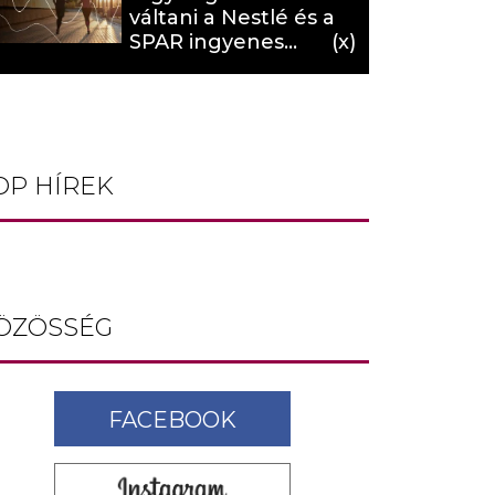
váltani a Nestlé és a
SPAR ingyenes
programja (X)
OP HÍREK
ÖZÖSSÉG
FACEBOOK