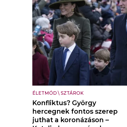
ÉLETMÓD
\
SZTÁROK
Konfliktus? György
hercegnek fontos szerep
juthat a koronázáson –