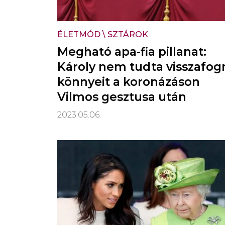
ÉLETMÓD
\
SZTÁROK
Megható apa-fia pillanat:
Károly nem tudta visszafog
könnyeit a koronázáson
Vilmos gesztusa után
2023.05.06.