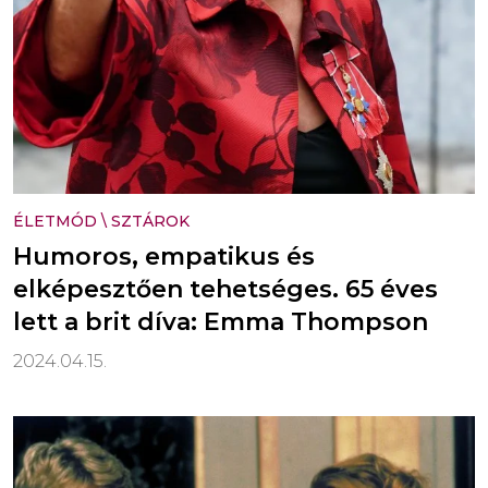
ÉLETMÓD
\
SZTÁROK
Humoros, empatikus és
elképesztően tehetséges. 65 éves
lett a brit díva: Emma Thompson
2024.04.15.