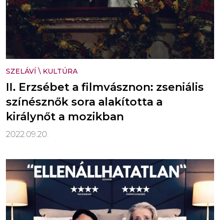
SZELÁVÍ
\
KULTÚRA
II. Erzsébet a filmvásznon: zseniális
színésznők sora alakította a
királynőt a mozikban
2022.09.20.