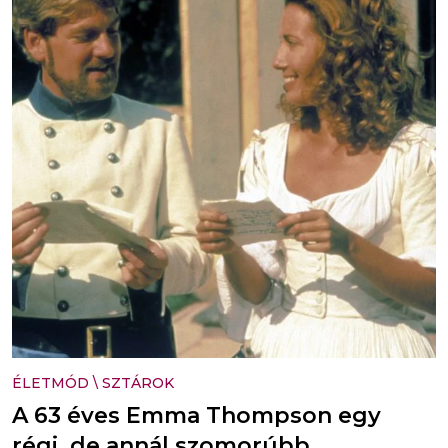
ÉLETMÓD
\
SZTÁROK
A 63 éves Emma Thompson egy
régi, de annál szomorúbb