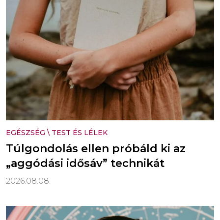
EGÉSZSÉG
\
TEST ÉS LÉLEK
Túlgondolás ellen próbáld ki az
„aggódási idősáv” technikát
2026.08.08.