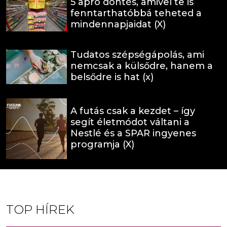
5 apró döntés, amivel te is
fenntarthatóbbá teheted a
mindennapjaidat (X)
Tudatos szépségápolás, ami
nemcsak a külsődre, hanem a
belsődre is hat (x)
A futás csak a kezdet – így
segít életmódot váltani a
Nestlé és a SPAR ingyenes
programja (X)
TOP HÍREK