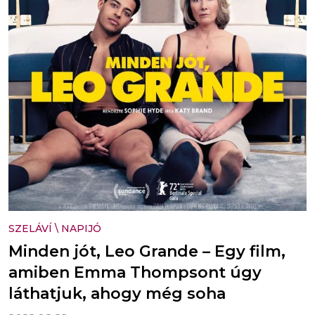
SZELÁVÍ
\
NAPIJÓ
Minden jót, Leo Grande – Egy film,
amiben Emma Thompsont úgy
láthatjuk, ahogy még soha