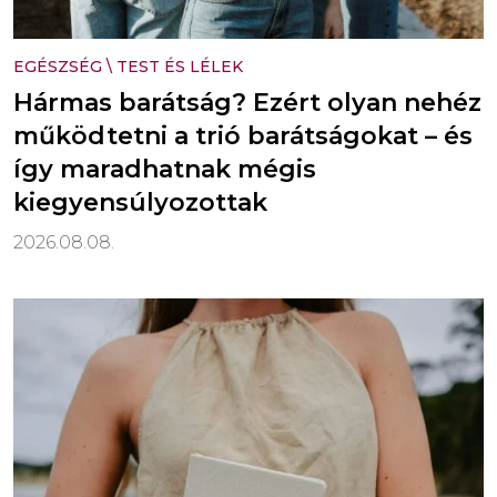
EGÉSZSÉG
\
TEST ÉS LÉLEK
Hármas barátság? Ezért olyan nehéz
működtetni a trió barátságokat – és
így maradhatnak mégis
kiegyensúlyozottak
2026.08.08.