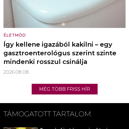
ÉLETMÓD
Így kellene igazából kakilni – egy
gasztroenterológus szerint szinte
mindenki rosszul csinálja
2026.08.08.
MÉG TÖBB FRISS HÍR
TÁMOGATOTT TARTALOM