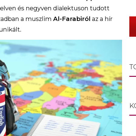
elven és negyven dialektuson tudott
ázadban a muszlim
Al-Farabiról
az a hír
unikált.
T
K