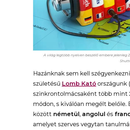
A világ legtöbb nyelven beszélő embere jelenleg
Shutt
Hazánknak sem kell szégyenkeznie
születésű
Lomb Kató
országunk (
szinkrontolmácsaként több mint
módon, s kiválóan megélt belőle.
között
németül
,
angolul
és
franc
amelyet szerves vegytan tanulmán