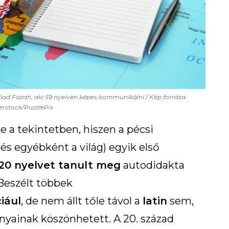
 Ziad Fazah, aki 59 nyelven képes kommunikálni
Kép forrása:
erstock/PuzzlePix
 a tekintetben, hiszen a pécsi
és egyébként a világ) egyik első
20 nyelvet tanult meg
autodidakta
 Beszélt többek
iául
, de nem állt tőle távol a
latin
sem,
yainak köszönhetett. A 20. század