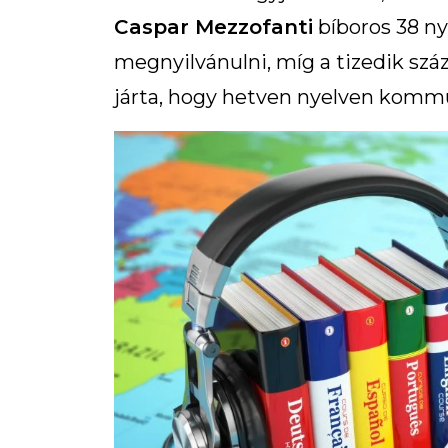
Caspar Mezzofanti
bíboros 38 ny
megnyilvánulni, míg a tizedik sz
járta, hogy hetven nyelven komm