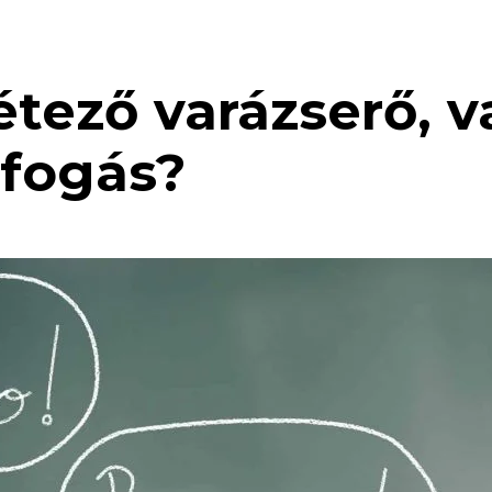
étező varázserő, 
ifogás?