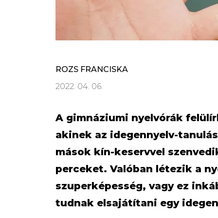
ROZS FRANCISKA
2022. 04. 06.
A gimnáziumi nyelvórák felülí
akinek az idegennyelv-tanulás
mások kín-keservvel szenvedi
perceket. Valóban létezik a n
szuperképesség, vagy ez inká
tudnak elsajátítani egy idege