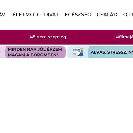
ÁVÍ
ÉLETMÓD
DIVAT
EGÉSZSÉG
CSALÁD
OT
#5 perc szépség
#filmaj