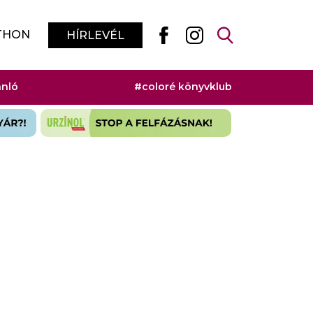
THON
HÍRLEVÉL
ánló
#coloré könyvklub