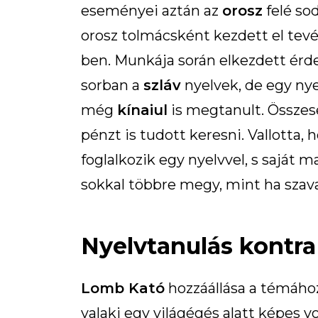
eseményei aztán az
orosz
felé so
orosz tolmácsként kezdett el tev
ben. Munkája során elkezdett érd
sorban a
szláv
nyelvek, de egy n
még
kínaiul
is megtanult. Össze
pénzt is tudott keresni. Vallotta
foglalkozik egy nyelvvel, s saját m
sokkal többre megy, mint ha szav
Nyelvtanulás kontra
Lomb Kató
hozzáállása a témáho
valaki egy világégés alatt képes v