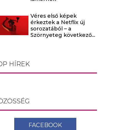
Véres első képek
érkeztek a Netflix új
sorozatából – a
Szörnyeteg következő
évada egy hírhedt
baltás gyilkost dolgoz
fel
OP HÍREK
ÖZÖSSÉG
FACEBOOK