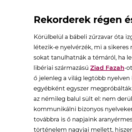
Rekorderek régen é
Körülbelül a bábeli zűrzavar óta i
létezik-e nyelvérzék, mi a sikeres
sokat tanulhatnák a témáról, ha 
libériai származású
Ziad Fazah
-o
ő jelenleg a világ legtöbb nyelve
egyébként egyszer megpróbálták t
az némileg balul sült el: nem derü
kommunikálni bizonyos nyelveken,
továbbra is ő napjaink aranyérmes
történelem nagyjai mellett, hisze