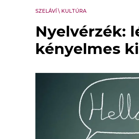
SZELÁVÍ
\
KULTÚRA
Nyelvérzék: l
kényelmes k