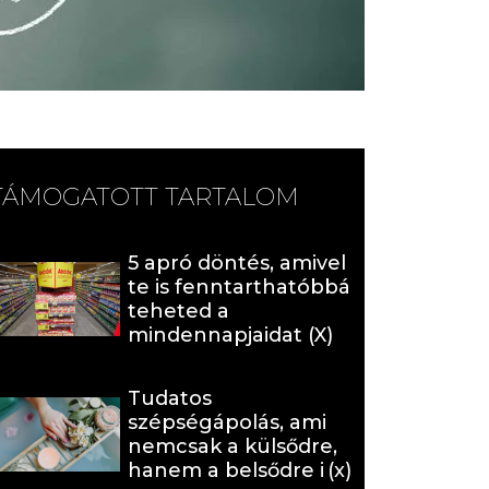
TÁMOGATOTT TARTALOM
5 apró döntés, amivel
te is fenntarthatóbbá
teheted a
mindennapjaidat (X)
Tudatos
szépségápolás, ami
nemcsak a külsődre,
hanem a belsődre is