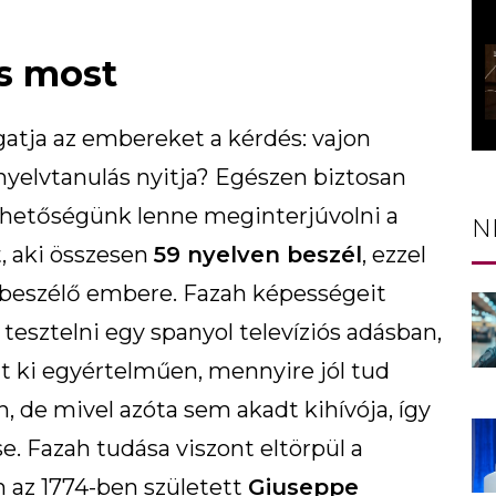
s most
zgatja az embereket a kérdés: vajon
 nyelvtanulás nyitja? Egészen biztosan
lehetőségünk lenne meginterjúvolni a
N
t, aki összesen
59 nyelven beszél
, ezzel
n beszélő embere. Fazah képességeit
esztelni egy spanyol televíziós adásban,
lt ki egyértelműen, mennyire jól tud
 de mivel azóta sem akadt kihívója, így
e. Fazah tudása viszont eltörpül a
n az 1774-ben született
Giuseppe