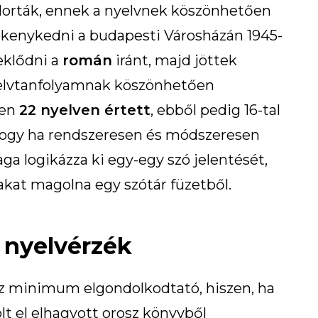
dorták, ennek a nyelvnek köszönhetően
ékenykedni a budapesti Városházán 1945-
eklődni a
román
iránt, majd jöttek
yelvtanfolyamnak köszönhetően
sen
22 nyelven értett
, ebből pedig 16-tal
, hogy ha rendszeresen és módszeresen
aga logikázza ki egy-egy szó jelentését,
akat magolna egy szótár füzetből.
 nyelvérzék
z minimum elgondolkodtató, hiszen, ha
olt el elhagyott orosz könyvből