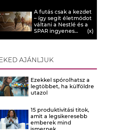
hat (x)
A futás csak a kezdet
– így segít életmódot
váltani a Nestlé és a
SPAR ingyenes
programja (X)
EKED AJÁNLJUK
Ezekkel spórolhatsz a
legtöbbet, ha külföldre
utazol
15 produktivitási titok,
amit a legsikeresebb
emberek mind
ismernek