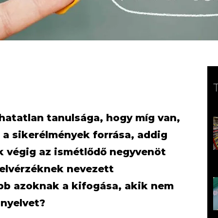
rhatatlan tanulsága, hogy míg van,
 a sikerélmények forrása, addig
k végig az ismétlődő negyvenöt
yelvérzéknek nevezett
bb azoknak a kifogása, akik nem
nnyelvet?