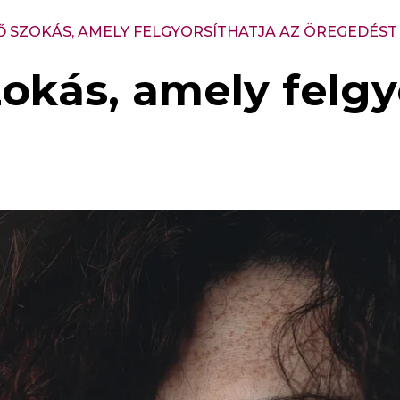
Ő SZOKÁS, AMELY FELGYORSÍTHATJA AZ ÖREGEDÉST
okás, amely felgyo