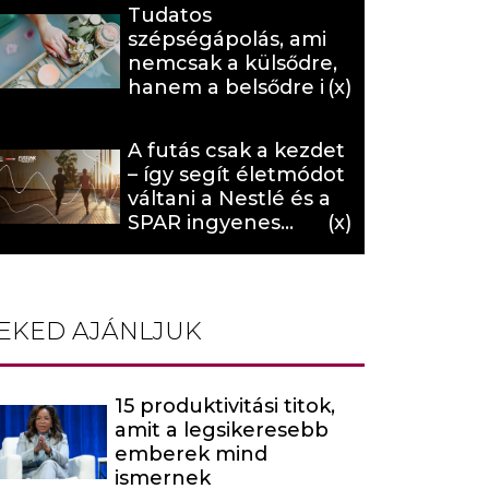
Tudatos
szépségápolás, ami
nemcsak a külsődre,
hanem a belsődre is
hat (x)
A futás csak a kezdet
– így segít életmódot
váltani a Nestlé és a
SPAR ingyenes
programja (X)
EKED AJÁNLJUK
15 produktivitási titok,
amit a legsikeresebb
emberek mind
ismernek