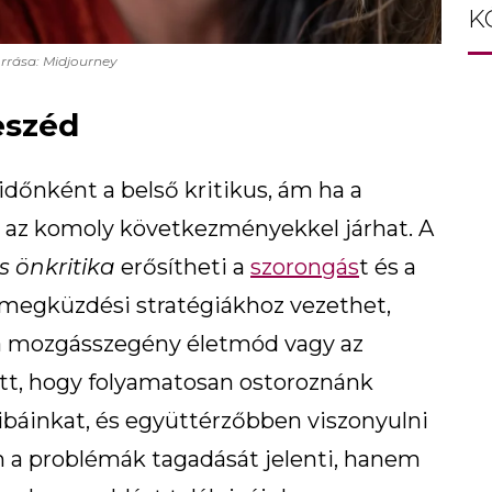
K
rrása: Midjourney
eszéd
dőnként a belső kritikus, ám ha a
, az komoly következményekkel járhat. A
 önkritika
erősítheti a
szorongás
t és a
s megküzdési stratégiákhoz vezethet,
, a mozgásszegény életmód vagy az
ett, hogy folyamatosan ostoroznánk
báinkat, és együttérzőbben viszonyulni
a problémák tagadását jelenti, hanem