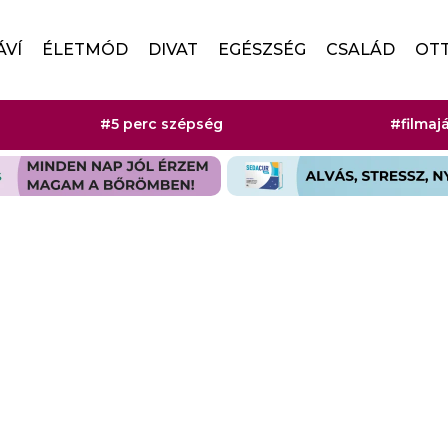
ÁVÍ
ÉLETMÓD
DIVAT
EGÉSZSÉG
CSALÁD
OT
#5 perc szépség
#filmaj