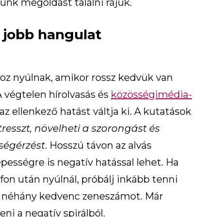
nk megoldást találni rájuk.
 jobb hangulat
hoz nyúlnak, amikor rossz kedvük van
 végtelen hírolvasás és
közösségimédia-
 ellenkező hatást váltja ki. A kutatások
resszt, növelheti a szorongást és
ségérzést
. Hosszú távon az alvás
ességre is negatív hatással lehet. Ha
on után nyúlnál, próbálj inkább tenni
eg néhány kedvenc zeneszámot. Már
ni a negatív spirálból.