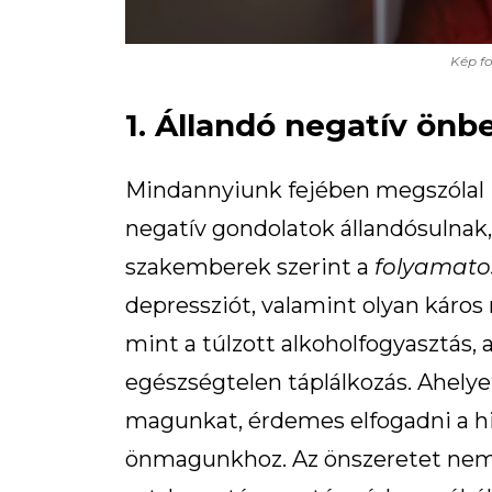
Kép fo
1. Állandó negatív önb
Mindannyiunk fejében megszólal i
negatív gondolatok állandósulnak
szakemberek szerint a
folyamatos
depressziót, valamint olyan káro
mint a túlzott alkoholfogyasztás
egészségtelen táplálkozás. Ahely
magunkat, érdemes elfogadni a hi
önmagunkhoz. Az önszeretet nem 