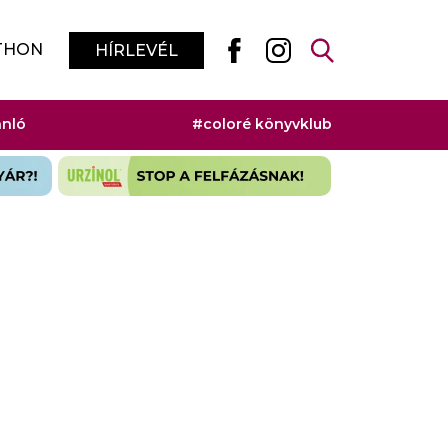
THON
HÍRLEVÉL
ánló
#coloré könyvklub