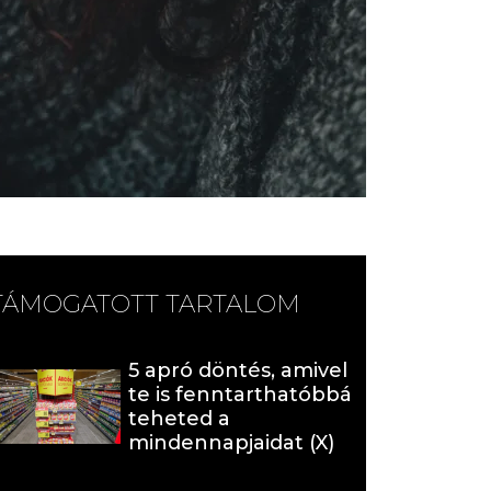
TÁMOGATOTT TARTALOM
5 apró döntés, amivel
te is fenntarthatóbbá
teheted a
mindennapjaidat (X)