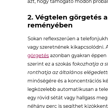
azt, hogy támogató módon próbálu
2. Végtelen görgetés a
reményében
Sokan reflexszerűen a telefonjuk
vagy szeretnének kikapcsolódni. A
görgetés
azonban gyakran éppen az
szerint ez a szokás f
okozhatja a st
ronthatja az általános elégedett
minőségére és a koncentrációs kép
legközelebb automatikusan a telef
egy rövid sétát vagy hallgass m
néhány perc is segíthet kizökkente