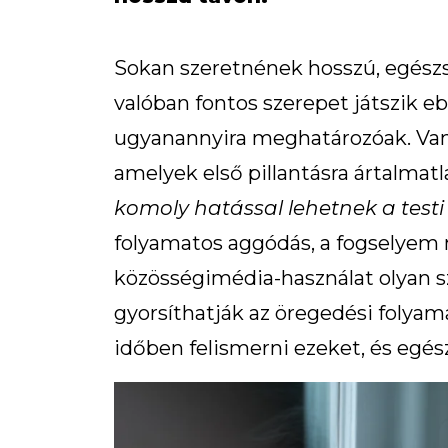
Sokan szeretnének hosszú, egészsé
valóban fontos szerepet játszik e
ugyanannyira meghatározóak. Va
amelyek első pillantásra ártalmat
komoly hatással lehetnek a test
folyamatos aggódás, a fogselyem 
közösségimédia-használat olyan s
gyorsíthatják az öregedési folya
időben felismerni ezeket, és egés