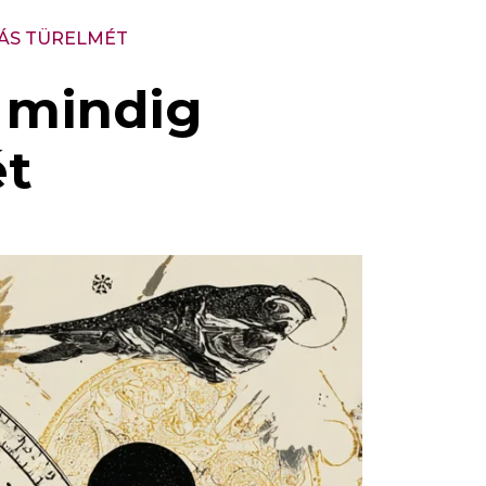
MÁS TÜRELMÉT
e mindig
ét