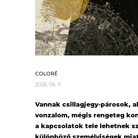
COLORÉ
2026. 06. 11.
Vannak csillagjegy-párosok, ak
vonzalom, mégis rengeteg kon
a kapcsolatok tele lehetnek s
különböző személyiségek miat