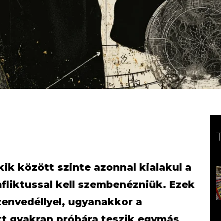
ik között szinte azonnal kialakul a
fliktussal kell szembenézniük. Ezek
zenvedéllyel, ugyanakkor a
t gyakran próbára teszik egymás