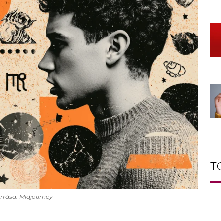
T
rrása: Midjourney