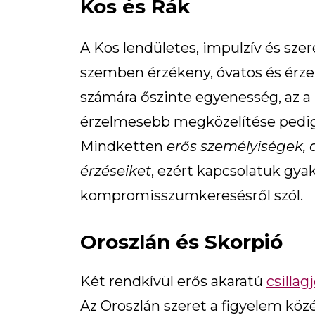
Kos és Rák
A Kos lendületes, impulzív és szer
szemben érzékeny, óvatos és érze
számára őszinte egyenesség, az a
érzelmesebb megközelítése pedig 
Mindketten
erős személyiségek, d
érzéseiket
, ezért kapcsolatuk gya
kompromisszumkeresésről szól.
Oroszlán és Skorpió
Két rendkívül erős akaratú
csillag
Az Oroszlán szeret a figyelem köz