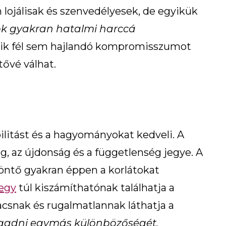
 lojálisak és szenvedélyesek, de egyikük
ok gyakran hatalmi harccá
gyik fél sem hajlandó kompromisszumot
tővé válhat.
bilitást és a hagyományokat kedveli. A
, az újdonság és a függetlenség jegye. A
zöntő gyakran éppen a korlátokat
jegy
túl kiszámíthatónak találhatja a
acsnak és rugalmatlannak láthatja a
gadni egymás különbözőségét,