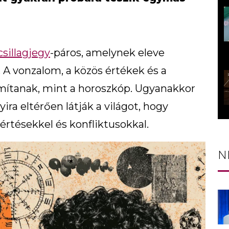
csillagjegy
-páros, amelynek eleve
. A vonzalom, a közös értékek és a
ítanak, mint a horoszkóp. Ugyanakkor
ra eltérően látják a világot, hogy
értésekkel és konfliktusokkal.
N