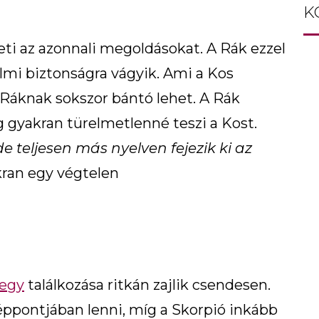
K
eti az azonnali megoldásokat. A Rák ezzel
lmi biztonságra vágyik. Ami a Kos
 Ráknak sokszor bántó lehet. A Rák
gyakran türelmetlenné teszi a Kost.
e teljesen más nyelven fejezik ki az
kran egy végtelen
jegy
találkozása ritkán zajlik csendesen.
éppontjában lenni, míg a Skorpió inkább