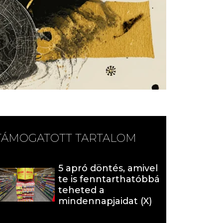
TÁMOGATOTT TARTALOM
5 apró döntés, amivel
te is fenntarthatóbbá
teheted a
mindennapjaidat (X)