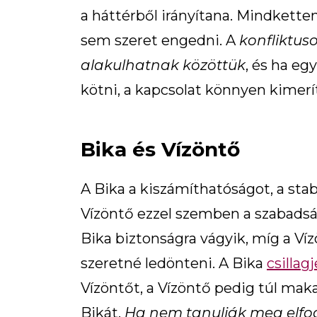
a háttérből irányítana. Mindketten
sem szeret engedni. A
konfliktus
alakulhatnak közöttük
, és ha e
kötni, a kapcsolat könnyen kimerí
Bika és Vízöntő
A Bika a kiszámíthatóságot, a sta
Vízöntő ezzel szemben a szabadság
Bika biztonságra vágyik, míg a Ví
szeretné ledönteni. A Bika
csillag
Vízöntőt, a Vízöntő pedig túl mak
Bikát.
Ha nem tanulják meg elfo