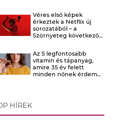
Véres első képek
érkeztek a Netflix új
sorozatából – a
Szörnyeteg következő
évada egy hírhedt
baltás gyilkost dolgoz
Az 5 legfontosabb
fel
vitamin és tápanyag,
amire 35 év felett
minden nőnek érdemes
odafigyelnie
OP HÍREK