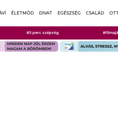
ÁVÍ
ÉLETMÓD
DIVAT
EGÉSZSÉG
CSALÁD
OT
#5 perc szépség
#filmaj