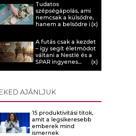
Tudatos
szépségápolás, ami
nemcsak a külsődre,
hanem a belsődre is
hat (x)
A futás csak a kezdet
– így segít életmódot
váltani a Nestlé és a
SPAR ingyenes
programja (X)
EKED AJÁNLJUK
15 produktivitási titok,
amit a legsikeresebb
emberek mind
ismernek