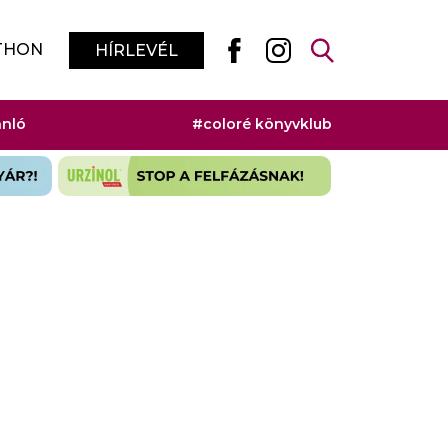
THON
HÍRLEVÉL
ánló
#coloré könyvklub