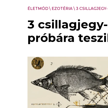
ÉLETMÓD
\
EZOTÉRIA
\
3 CSILLAGJEGY
3 csillagjegy
próbára tesz