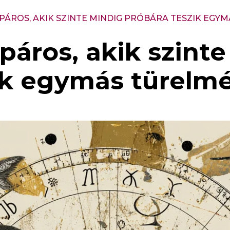
-PÁROS, AKIK SZINTE MINDIG PRÓBÁRA TESZIK EGY
-páros, akik szint
ik egymás türelm