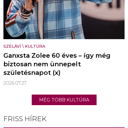
SZELÁVÍ
\
KULTÚRA
Ganxsta Zolee 60 éves – így még
biztosan nem ünnepelt
születésnapot (x)
2026.07.27.
MÉG TÖBB KULTÚRA
FRISS HÍREK