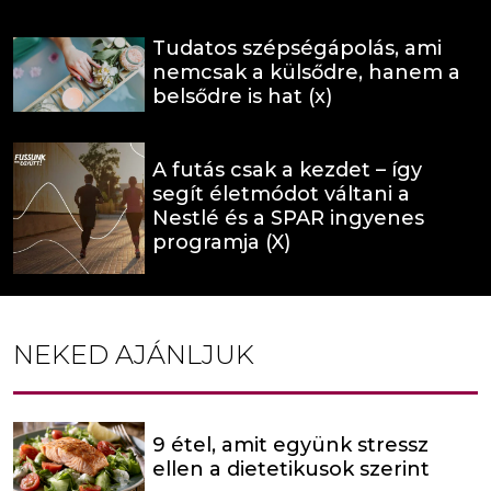
Tudatos szépségápolás, ami
nemcsak a külsődre, hanem a
belsődre is hat (x)
A futás csak a kezdet – így
segít életmódot váltani a
Nestlé és a SPAR ingyenes
programja (X)
NEKED AJÁNLJUK
9 étel, amit együnk stressz
ellen a dietetikusok szerint