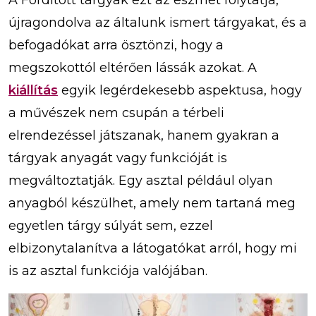
A Fordított tárgyak ezt az eszmét folytatja,
újragondolva az általunk ismert tárgyakat, és a
befogadókat arra ösztönzi, hogy a
megszokottól eltérően lássák azokat. A
kiállítás
egyik legérdekesebb aspektusa, hogy
a művészek nem csupán a térbeli
elrendezéssel játszanak, hanem gyakran a
tárgyak anyagát vagy funkcióját is
megváltoztatják. Egy asztal például olyan
anyagból készülhet, amely nem tartaná meg
egyetlen tárgy súlyát sem, ezzel
elbizonytalanítva a látogatókat arról, hogy mi
is az asztal funkciója valójában.