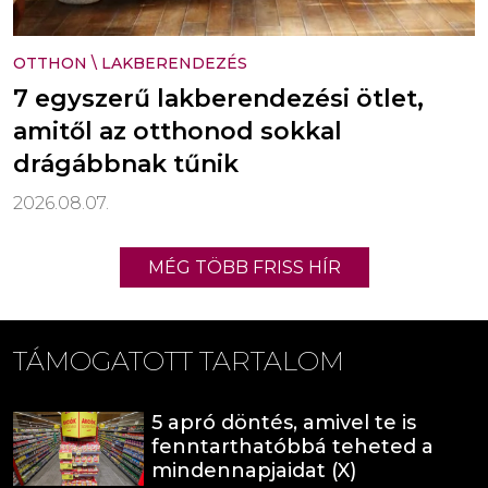
OTTHON
\
LAKBERENDEZÉS
7 egyszerű lakberendezési ötlet,
amitől az otthonod sokkal
drágábbnak tűnik
2026.08.07.
MÉG TÖBB FRISS HÍR
TÁMOGATOTT TARTALOM
5 apró döntés, amivel te is
fenntarthatóbbá teheted a
mindennapjaidat (X)