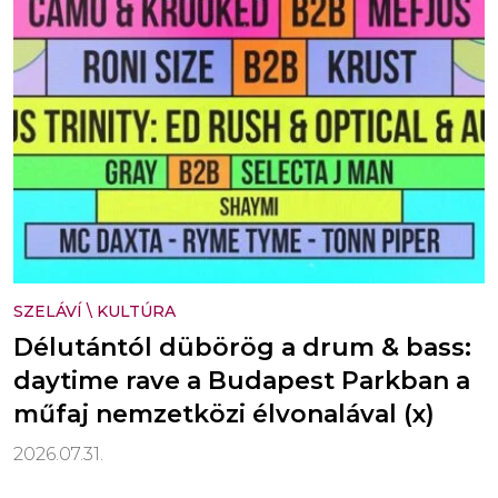
SZELÁVÍ
\
KULTÚRA
Délutántól dübörög a drum & bass:
daytime rave a Budapest Parkban a
műfaj nemzetközi élvonalával (x)
2026.07.31.