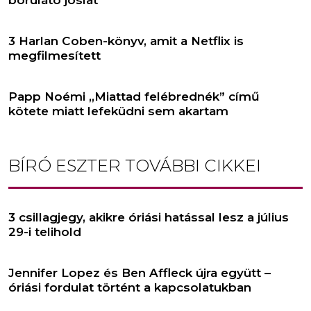
borúlátó jóslat
3 Harlan Coben-könyv, amit a Netflix is
megfilmesített
Papp Noémi ,,Miattad felébrednék” című
kötete miatt lefeküdni sem akartam
BÍRÓ ESZTER
TOVÁBBI CIKKEI
3 csillagjegy, akikre óriási hatással lesz a július
29-i telihold
Jennifer Lopez és Ben Affleck újra együtt –
óriási fordulat történt a kapcsolatukban