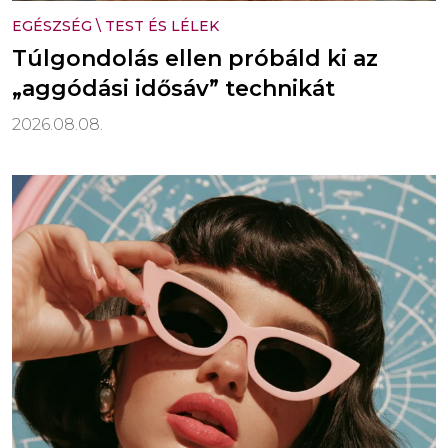
EGÉSZSÉG
\
TEST ÉS LÉLEK
Túlgondolás ellen próbáld ki az
„aggódási idősáv” technikát
2026.08.08.