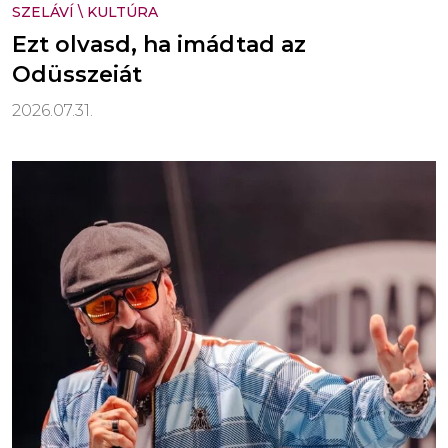
SZELÁVÍ
\
KULTÚRA
Ezt olvasd, ha imádtad az
Odüsszeiát
2026.07.31.