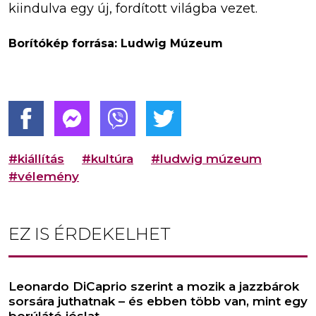
kiindulva egy új, fordított világba vezet.
Borítókép forrása: Ludwig Múzeum
#kiállítás
#kultúra
#ludwig múzeum
#vélemény
EZ IS ÉRDEKELHET
Leonardo DiCaprio szerint a mozik a jazzbárok
sorsára juthatnak – és ebben több van, mint egy