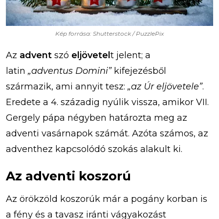
Kép forrása: Shutterstock / PuzzlePix
Az
advent
szó
eljövetel
t jelent; a
latin
„adventus Domini”
kifejezésből
származik, ami annyit tesz:
„az Úr eljövetele”
.
Eredete a 4. századig nyúlik vissza, amikor VII.
Gergely pápa négyben határozta meg az
adventi vasárnapok számát. Azóta számos, az
adventhez kapcsolódó szokás alakult ki.
Az adventi koszorú
Az örökzöld koszorúk már a pogány korban is
a fény és a tavasz iránti vágyakozást