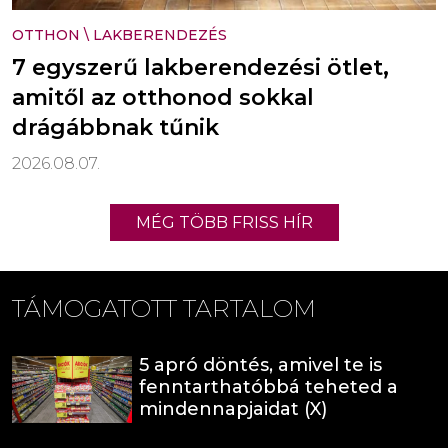
OTTHON
\
LAKBERENDEZÉS
7 egyszerű lakberendezési ötlet,
amitől az otthonod sokkal
drágábbnak tűnik
2026.08.07.
MÉG TÖBB FRISS HÍR
TÁMOGATOTT TARTALOM
5 apró döntés, amivel te is
fenntarthatóbbá teheted a
mindennapjaidat (X)