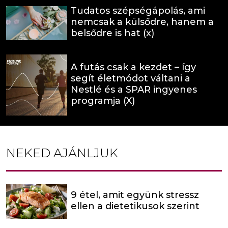
Tudatos szépségápolás, ami
nemcsak a külsődre, hanem a
belsődre is hat (x)
A futás csak a kezdet – így
segít életmódot váltani a
Nestlé és a SPAR ingyenes
programja (X)
NEKED AJÁNLJUK
9 étel, amit együnk stressz
ellen a dietetikusok szerint