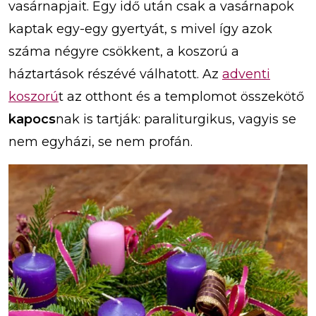
vasárnapjait. Egy idő után csak a vasárnapok
kaptak egy-egy gyertyát, s mivel így azok
száma négyre csökkent, a koszorú a
háztartások részévé válhatott. Az
adventi
koszorú
t az otthont és a templomot összekötő
kapocs
nak is tartják: paraliturgikus, vagyis se
nem egyházi, se nem profán.