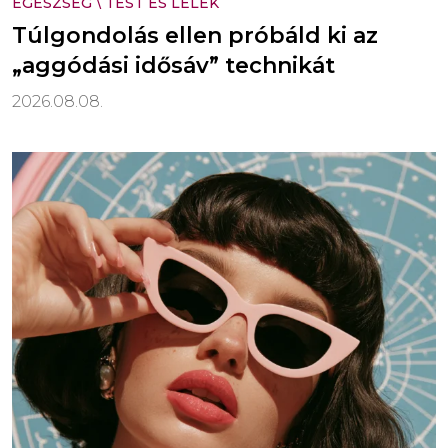
EGÉSZSÉG
\
TEST ÉS LÉLEK
Túlgondolás ellen próbáld ki az
„aggódási idősáv” technikát
2026.08.08.