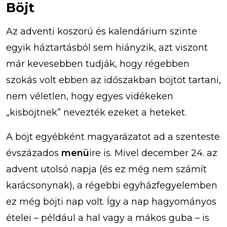
Böjt
Az adventi koszorú és kalendárium szinte
egyik háztartásból sem hiányzik, azt viszont
már kevesebben tudják, hogy régebben
szokás volt ebben az időszakban böjtöt tartani,
nem véletlen, hogy egyes vidékeken
„kisböjtnek” nevezték ezeket a heteket.
A böjt egyébként magyarázatot ad a szenteste
évszázados
menü
ire is. Mivel december 24. az
advent utolsó napja (és ez még nem számít
karácsonynak), a régebbi egyházfegyelemben
ez még böjti nap volt. Így a nap hagyományos
ételei – például a hal vagy a mákos guba – is