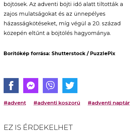
böjtösek. Az adventi böjti idő alatt tiltották a
zajos mulatságokat és az ünnepélyes
házasságkötéseket, míg végül a 20. század
közepén eltűnt a böjtölés hagyománya.
Borítókép forrása: Shutterstock / PuzzlePix
#advent
#adventi koszorú
#adventi naptár
EZ IS ÉRDEKELHET