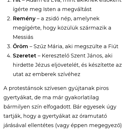
Hit
– Ádám és Éva, mint akiknek elsőként
ígérte meg Isten a megváltást
Remény
– a zsidó nép, amelynek
megígérte, hogy közülük származik a
Messiás
Öröm
– Szűz Mária, aki megszülte a Fiút
Szeretet
– Keresztelő Szent János, aki
hirdette Jézus eljövetelét, és készítette az
utat az emberek szívéhez
A protestánsok szívesen gyújtanak piros
gyertyákat, de ma már gyakorlatilag
bármilyen szín elfogadott. Bár egyesek úgy
tartják, hogy a gyertyákat az óramutató
járásával ellentétes (vagy éppen megegyező)