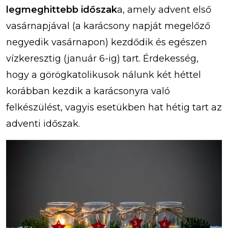
legmeghittebb időszak
a, amely advent első
vasárnapjával (a karácsony napját megelőző
negyedik vasárnapon) kezdődik és egészen
vízkeresztig (január 6-ig) tart. Érdekesség,
hogy a görögkatolikusok nálunk két héttel
korábban kezdik a karácsonyra való
felkészülést, vagyis esetükben hat hétig tart az
adventi időszak.