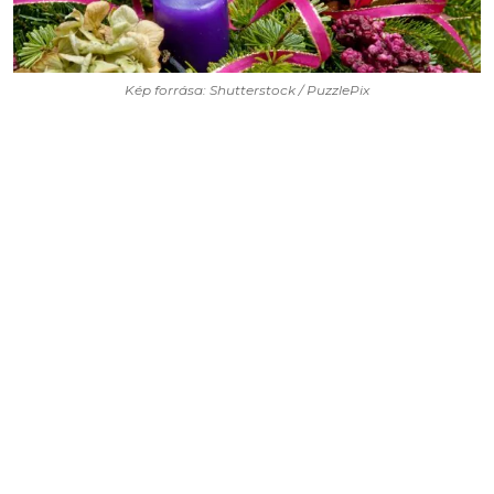
Kép forrása: Shutterstock / PuzzlePix