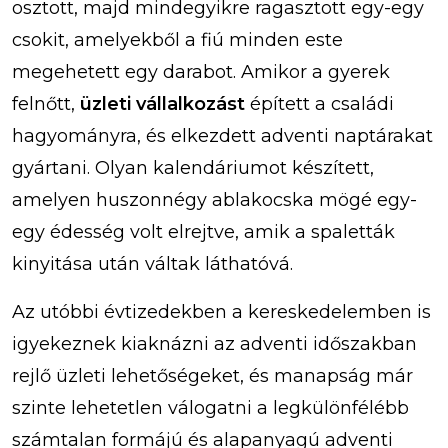
osztott, majd mindegyikre ragasztott egy-egy
csokit, amelyekből a fiú minden este
megehetett egy darabot. Amikor a gyerek
felnőtt,
üzleti vállalkozást
épített a családi
hagyományra, és elkezdett adventi naptárakat
gyártani. Olyan kalendáriumot készített,
amelyen huszonnégy ablakocska mögé egy-
egy édesség volt elrejtve, amik a spaletták
kinyitása után váltak láthatóvá.
Az utóbbi évtizedekben a kereskedelemben is
igyekeznek kiaknázni az adventi időszakban
rejlő üzleti lehetőségeket, és manapság már
szinte lehetetlen válogatni a legkülönfélébb
számtalan formájú és alapanyagú adventi