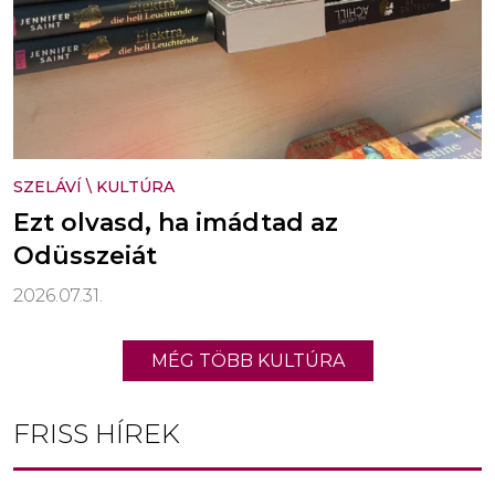
SZELÁVÍ
\
KULTÚRA
Ezt olvasd, ha imádtad az
Odüsszeiát
2026.07.31.
MÉG TÖBB KULTÚRA
FRISS HÍREK