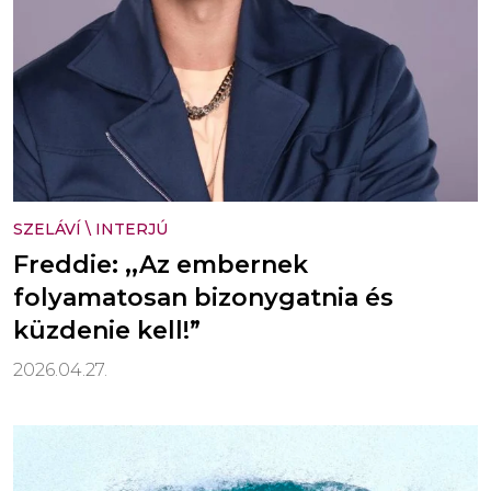
SZELÁVÍ
\
INTERJÚ
Freddie: ,,Az embernek
folyamatosan bizonygatnia és
küzdenie kell!”
2026.04.27.