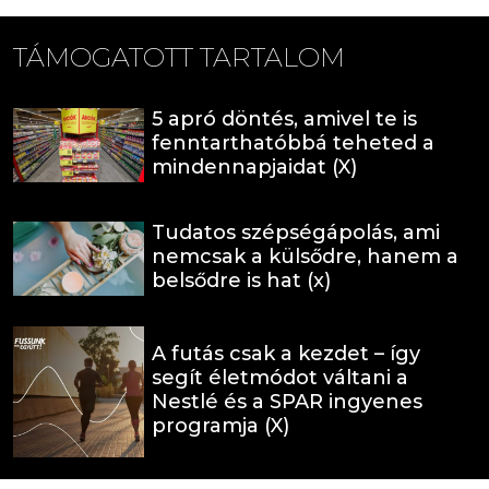
TÁMOGATOTT TARTALOM
5 apró döntés, amivel te is
fenntarthatóbbá teheted a
mindennapjaidat (X)
Tudatos szépségápolás, ami
nemcsak a külsődre, hanem a
belsődre is hat (x)
A futás csak a kezdet – így
segít életmódot váltani a
Nestlé és a SPAR ingyenes
programja (X)