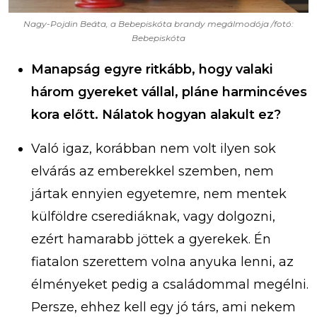
Nagy-Pojdin Beáta, a Bebepiskóta brandy megálmodója /fotó:
Bebepiskóta
Manapság egyre ritkább, hogy valaki
három gyereket vállal, pláne harmincéves
kora előtt. Nálatok hogyan alakult ez?
Való igaz, korábban nem volt ilyen sok
elvárás az emberekkel szemben, nem
jártak ennyien egyetemre, nem mentek
külföldre cserediáknak, vagy dolgozni,
ezért hamarabb jöttek a gyerekek. Én
fiatalon szerettem volna anyuka lenni, az
élményeket pedig a családommal megélni.
Persze, ehhez kell egy jó társ, ami nekem