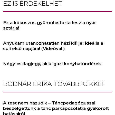
EZ IS ÉRDEKELHET
Ez a kókuszos gyümölcstorta lesz a nyár
sztárja!
Anyukám utánozhatatlan házi kiflije: ideális a
suli első napjára! (Videóval!)
Négy csillagjegy, akik igazi konyhatündérek
BODNÁR ERIKA
TOVÁBBI CIKKEI
A test nem hazudik – Táncpedagógussal
beszélgettünk a tánc párkapcsolatra gyakorolt
hatásairól