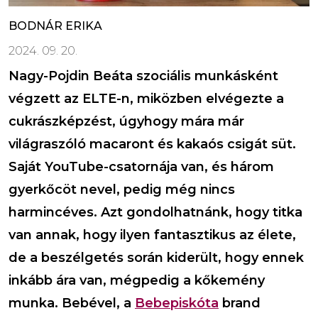
BODNÁR ERIKA
2024. 09. 20.
Nagy-Pojdin Beáta szociális munkásként
végzett az ELTE-n, miközben elvégezte a
cukrászképzést, úgyhogy mára már
világraszóló macaront és kakaós csigát süt.
Saját YouTube-csatornája van, és három
gyerkőcöt nevel, pedig még nincs
harmincéves. Azt gondolhatnánk, hogy titka
van annak, hogy ilyen fantasztikus az élete,
de a beszélgetés során kiderült, hogy ennek
inkább ára van, mégpedig a kőkemény
munka. Bebével, a
Bebepiskóta
brand