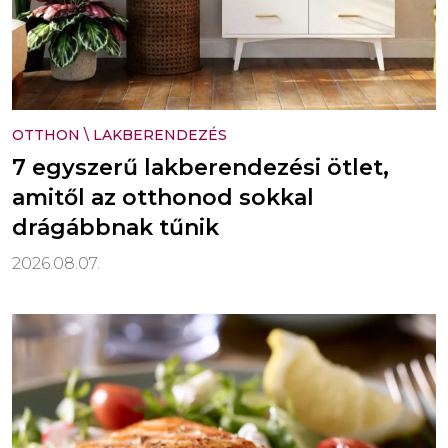
OTTHON
\
LAKBERENDEZÉS
7 egyszerű lakberendezési ötlet,
amitől az otthonod sokkal
drágábbnak tűnik
2026.08.07.