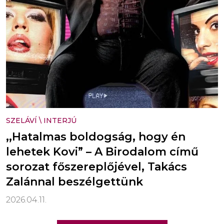
SZELÁVÍ
\
INTERJÚ
,,Hatalmas boldogság, hogy én
lehetek Kovi” – A Birodalom című
sorozat főszereplőjével, Takács
Zalánnal beszélgettünk
2026.04.11.