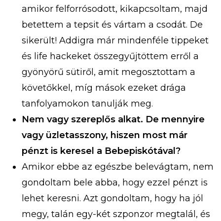
amikor felforrósodott, kikapcsoltam, majd
betettem a tepsit és vártam a csodát. De
sikerült! Addigra már mindenféle tippeket
és life hackeket összegyűjtöttem erről a
gyönyörű sütiről, amit megosztottam a
követőkkel, míg mások ezeket drága
tanfolyamokon tanulják meg.
Nem vagy szereplős alkat. De mennyire
vagy üzletasszony, hiszen most már
pénzt is keresel a Bebepiskótával?
Amikor ebbe az egészbe belevágtam, nem
gondoltam bele abba, hogy ezzel pénzt is
lehet keresni. Azt gondoltam, hogy ha jól
megy, talán egy-két szponzor megtalál, és