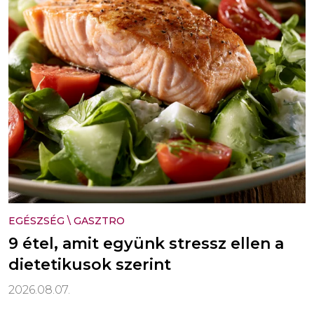
EGÉSZSÉG
\
GASZTRO
9 étel, amit együnk stressz ellen a
dietetikusok szerint
2026.08.07.