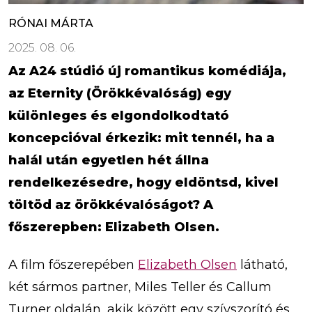
RÓNAI MÁRTA
2025. 08. 06.
Az A24 stúdió új romantikus komédiája,
az Eternity (Örökkévalóság) egy
különleges és elgondolkodtató
koncepcióval érkezik: mit tennél, ha a
halál után egyetlen hét állna
rendelkezésedre, hogy eldöntsd, kivel
töltöd az örökkévalóságot? A
főszerepben: Elizabeth Olsen.
A film főszerepében
Elizabeth Olsen
látható,
két sármos partner, Miles Teller és Callum
Turner oldalán, akik között egy szívszorító és