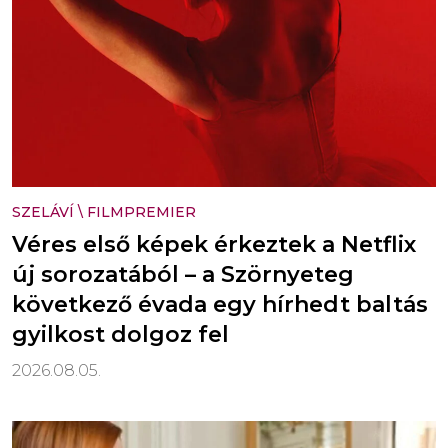
SZELÁVÍ
\
FILMPREMIER
Véres első képek érkeztek a Netflix
új sorozatából – a Szörnyeteg
következő évada egy hírhedt baltás
gyilkost dolgoz fel
2026.08.05.