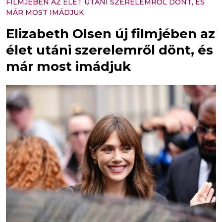
FILMJÉBEN AZ ÉLET UTÁNI SZERELEMRŐL DÖNT, ÉS
MÁR MOST IMÁDJUK
Elizabeth Olsen új filmjében az
élet utáni szerelemről dönt, és
már most imádjuk