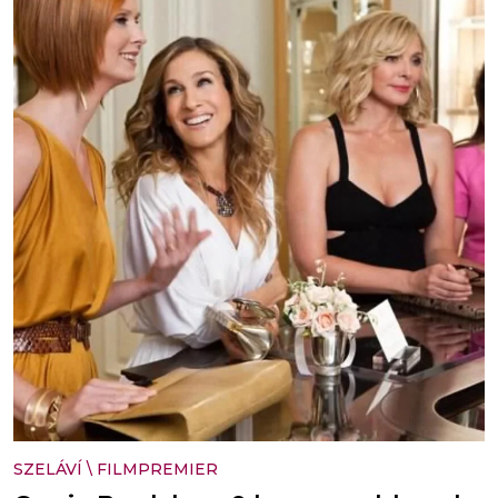
SZELÁVÍ
\
FILMPREMIER