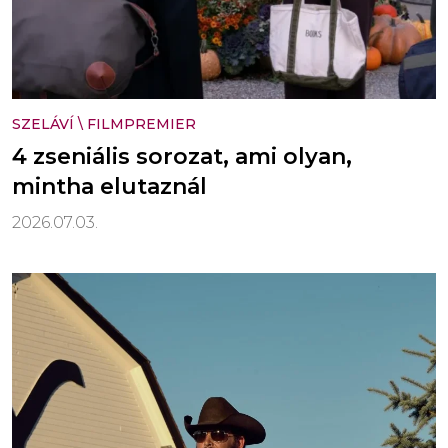
SZELÁVÍ
\
FILMPREMIER
4 zseniális sorozat, ami olyan,
mintha elutaznál
2026.07.03.