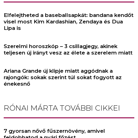
Elfelejtheted a baseballsapkát: bandana kendőt
visel most Kim Kardashian, Zendaya és Dua
Lipa is
Szerelmi horoszkóp – 3 csillagjegy, akinek
teljesen új irányt vesz az élete a szerelem miatt
Ariana Grande új klipje miatt aggódnak a
rajongók: sokak szerint túl sokat fogyott az
énekesnő
RÓNAI MÁRTA
TOVÁBBI CIKKEI
7 gyorsan nővő fűszernövény, amivel
feldobhatod a nyári főzést