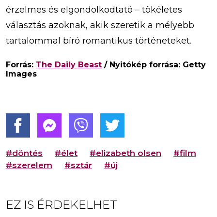
érzelmes és elgondolkodtató – tökéletes
választás azoknak, akik szeretik a mélyebb
tartalommal bíró romantikus történeteket.
Forrás:
The Daily Beast
/ Nyitókép forrása: Getty
Images
#döntés
#élet
#elizabeth olsen
#film
#szerelem
#sztár
#új
EZ IS ÉRDEKELHET