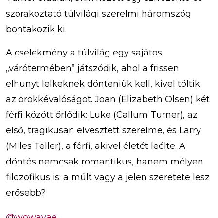
szórakoztató túlvilági szerelmi háromszög
bontakozik ki.
A cselekmény a túlvilág egy sajátos
„várótermében” játszódik, ahol a frissen
elhunyt lelkeknek dönteniük kell, kivel töltik
az örökkévalóságot. Joan (Elizabeth Olsen) két
férfi között őrlődik: Luke (Callum Turner), az
első, tragikusan elvesztett szerelme, és Larry
(Miles Teller), a férfi, akivel életét leélte. A
döntés nemcsak romantikus, hanem mélyen
filozofikus is: a múlt vagy a jelen szeretete lesz
erősebb?
@wowavae