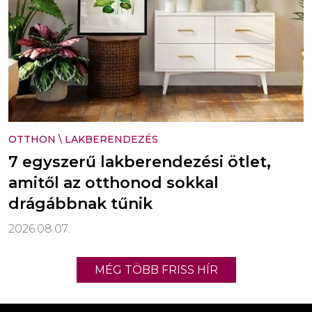
OTTHON
\
LAKBERENDEZÉS
7 egyszerű lakberendezési ötlet,
amitől az otthonod sokkal
drágábbnak tűnik
2026.08.07.
MÉG TÖBB FRISS HÍR