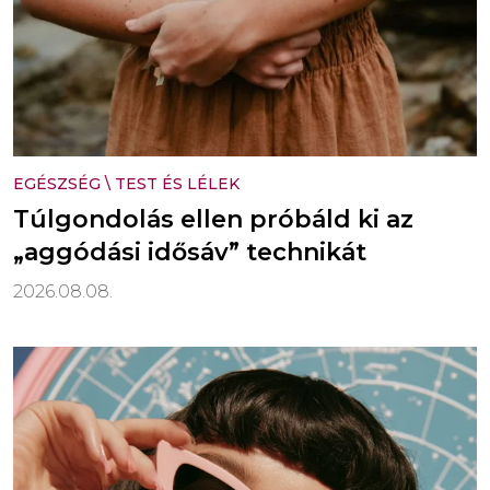
EGÉSZSÉG
\
TEST ÉS LÉLEK
Túlgondolás ellen próbáld ki az
„aggódási idősáv” technikát
2026.08.08.