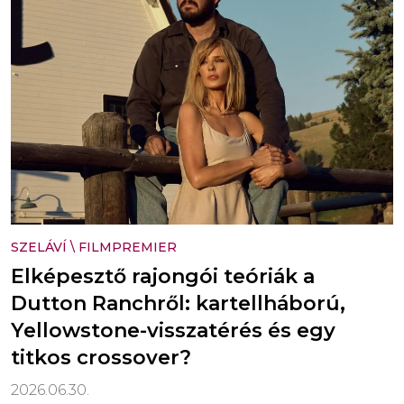
SZELÁVÍ
\
FILMPREMIER
Elképesztő rajongói teóriák a
Dutton Ranchről: kartellháború,
Yellowstone-visszatérés és egy
titkos crossover?
2026.06.30.