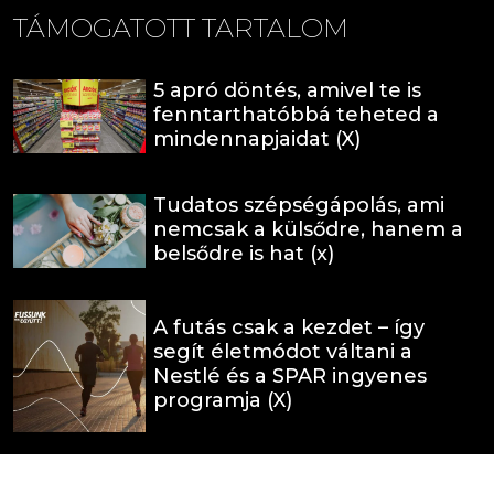
TÁMOGATOTT TARTALOM
5 apró döntés, amivel te is
fenntarthatóbbá teheted a
mindennapjaidat (X)
Tudatos szépségápolás, ami
nemcsak a külsődre, hanem a
belsődre is hat (x)
A futás csak a kezdet – így
segít életmódot váltani a
Nestlé és a SPAR ingyenes
programja (X)