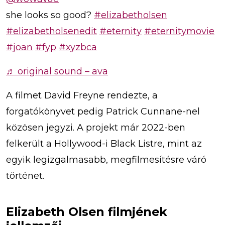
she looks so good?
#elizabetholsen
#elizabetholsenedit
#eternity
#eternitymovie
#joan
#fyp
#xyzbca
♬ original sound – ava
A filmet David Freyne rendezte, a
forgatókönyvet pedig Patrick Cunnane-nel
közösen jegyzi. A projekt már 2022-ben
felkerült a Hollywood-i Black Listre, mint az
egyik legizgalmasabb, megfilmesítésre váró
történet.
Elizabeth Olsen filmjének