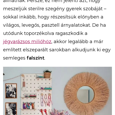
állhatnak. Persze, ez nem jelenti azt, hogy
meszeljük sterilre szegény gyerek szobáját –
sokkal inkább, hogy részesítsük előnyben a
világos, levegős, pasztell árnyalatokat. De ha
utódunk toporzékolva ragaszkodik a
jégvarázsos miliőhöz
, akkor legalább a már
említett elszeparált sarokban alkudjunk ki egy
semleges
falszínt
.