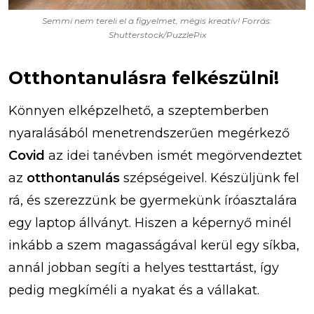
Semmi nem tereli el a figyelmet, mégis kreatív! Forrás:
Shutterstock/PuzzlePix
Otthontanulásra felkészülni!
Könnyen elképzelhető, a szeptemberben
nyaralásából menetrendszerűen megérkező
Covid
az idei tanévben ismét megörvendeztet
az
otthontanulás
szépségeivel. Készüljünk fel
rá, és szerezzünk be gyermekünk íróasztalára
egy laptop állványt. Hiszen a képernyő minél
inkább a szem magasságával kerül egy síkba,
annál jobban segíti a helyes testtartást, így
pedig megkíméli a nyakat és a vállakat.