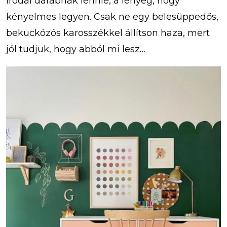
irodai darabnak lennie, a lényeg, hogy
kényelmes legyen. Csak ne egy belesüppedős,
bekuckózós karosszékkel állítson haza, mert
jól tudjuk, hogy abból mi lesz…