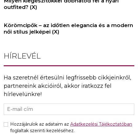
Milyen kiegészítőkkel dobhatod fel a nyári
outfited? (X)
Körömcipők – az időtlen elegancia és a modern
női stílus jelképei (X)
HÍRLEVÉL
Ha szeretnél értesülni legfrissebb cikkjeinkről,
partnereink akcióiról, akkor iratkozz fel
hírlevelünkre!
Hozzájárulok az adataim az
Adatkezelési Tájékoztatóban
foglaltak szerinti kezeléséhez.