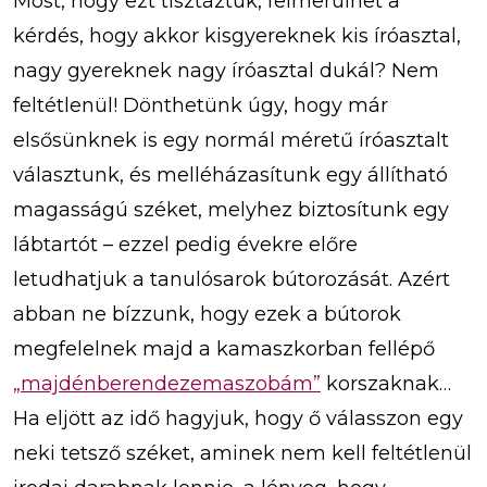
Most, hogy ezt tisztáztuk, felmerülhet a
kérdés, hogy akkor kisgyereknek kis íróasztal,
nagy gyereknek nagy íróasztal dukál? Nem
feltétlenül! Dönthetünk úgy, hogy már
elsősünknek is egy normál méretű íróasztalt
választunk, és melléházasítunk egy állítható
magasságú széket, melyhez biztosítunk egy
lábtartót – ezzel pedig évekre előre
letudhatjuk a tanulósarok bútorozását. Azért
abban ne bízzunk, hogy ezek a bútorok
megfelelnek majd a kamaszkorban fellépő
„majdénberendezemaszobám”
korszaknak…
Ha eljött az idő hagyjuk, hogy ő válasszon egy
neki tetsző széket, aminek nem kell feltétlenül