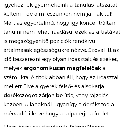
igyekeznek gyermekeink a
tanulás
látszatát
kelteni – de a mi eszünkön nem járnak túl!
Mert az egyértelmű, hogy így koncentráltan
tanulni nem lehet, ráadásul ezek az artistákat
is megszégyenítő pozíciók rendkívül
ártalmasak egészségükre nézve. Szóval itt az
idő beszerezni egy olyan íróasztalt és széket,
melyek
ergonomikusan megfelelőek
a
számukra. A titok abban áll, hogy az íróasztal
mellett ülve a gyerek felső- és alsókarja
derékszöget zárjon be
írás, vagy rajzolás
közben. A lábaknál ugyanígy a derékszög a
mérvadó, illetve hogy a talpa érje a földet.