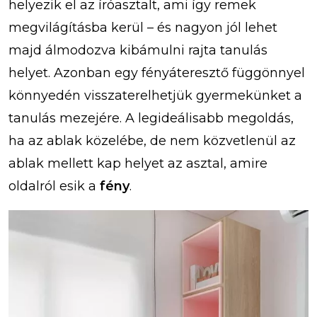
helyezik el az íróasztalt, ami így remek
megvilágításba kerül – és nagyon jól lehet
majd álmodozva kibámulni rajta tanulás
helyet. Azonban egy fényáteresztő függönnyel
könnyedén visszaterelhetjük gyermekünket a
tanulás mezejére. A legideálisabb megoldás,
ha az ablak közelébe, de nem közvetlenül az
ablak mellett kap helyet az asztal, amire
oldalról esik a
fény
.