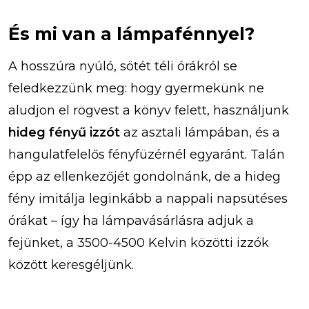
És mi van a lámpafénnyel?
A hosszúra nyúló, sötét téli órákról se
feledkezzünk meg: hogy gyermekünk ne
aludjon el rögvest a könyv felett, használjunk
hideg fényű izzót
az asztali lámpában, és a
hangulatfelelős fényfüzérnél egyaránt. Talán
épp az ellenkezőjét gondolnánk, de a hideg
fény imitálja leginkább a nappali napsütéses
órákat – így ha lámpavásárlásra adjuk a
fejünket, a 3500-4500 Kelvin közötti izzók
között keresgéljünk.