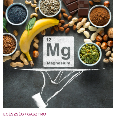
EGÉSZSÉG
\
GASZTRO