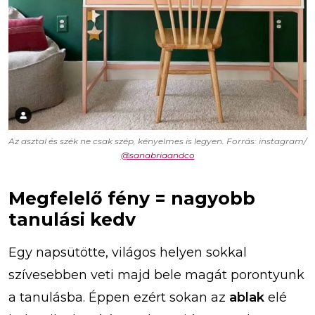
Az asztal és szék ne csak szép, kényelmes is legyen. Forrás: instagram/
@sanabriaandco
Megfelelő fény = nagyobb
tanulási kedv
Egy napsütötte, világos helyen sokkal
szívesebben veti majd bele magát porontyunk
a tanulásba. Éppen ezért sokan az
ablak
elé