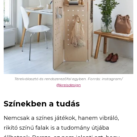
Térelválasztó és rendszerezőfal egyben. Forrás: instagram/
@kreisdesign
Színekben a tudás
Nemcsak a színes játékok, hanem vibráló,
rikító színű falak is a tudomány útjába