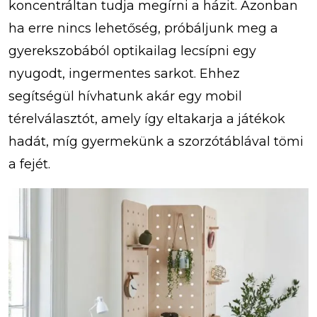
koncentráltan tudja megírni a házit. Azonban
ha erre nincs lehetőség, próbáljunk meg a
gyerekszobából optikailag lecsípni egy
nyugodt, ingermentes sarkot. Ehhez
segítségül hívhatunk akár egy mobil
térelválasztót, amely így eltakarja a játékok
hadát, míg gyermekünk a szorzótáblával tömi
a fejét.