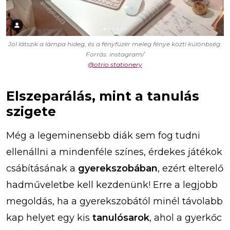
Jól látszik a lámpa hideg, és a fényfüzér meleg fénye közti különbség.
Forrás: instagram/
@otrio.stationery
Elszeparálás, mint a tanulás
szigete
Még a legeminensebb diák sem fog tudni
ellenállni a mindenféle színes, érdekes játékok
csábításának a
gyerekszobában
, ezért elterelő
hadműveletbe kell kezdenünk! Erre a legjobb
megoldás, ha a gyerekszobától minél távolabb
kap helyet egy kis
tanulósarok
, ahol a gyerkőc