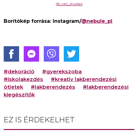
@_celi_studies
Borítókép forrása: instagram/
@nebule_pl
#dekoráció
#gyerekszoba
#iskolakezdés
#kreatív lakberendezési
ötletek
#lakberendezés
#lakberendezési
kiegészítők
EZ IS ÉRDEKELHET