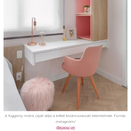
A függöny máris útját állja a kifelé kíváncsiskodó tekintetnek. Forrás:
instagram/
@kappi.gh