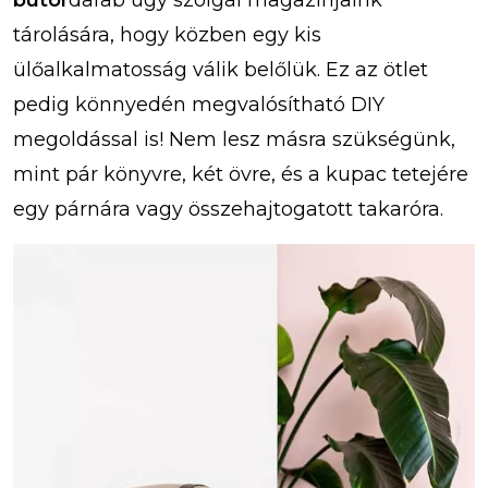
bútor
darab úgy szolgál magazinjaink
tárolására, hogy közben egy kis
ülőalkalmatosság válik belőlük. Ez az ötlet
pedig könnyedén megvalósítható DIY
megoldással is! Nem lesz másra szükségünk,
mint pár könyvre, két övre, és a kupac tetejére
egy párnára vagy összehajtogatott takaróra.