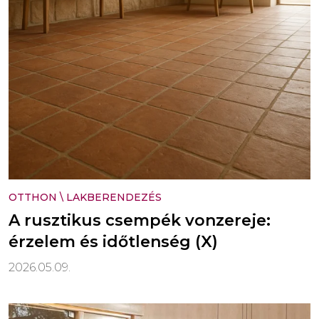
OTTHON
\
LAKBERENDEZÉS
A rusztikus csempék vonzereje:
érzelem és időtlenség (X)
2026.05.09.