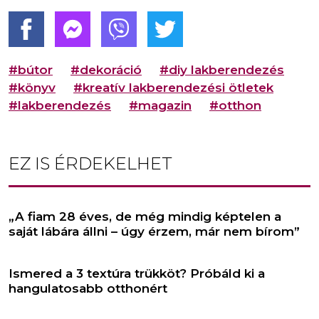
#bútor
#dekoráció
#diy lakberendezés
#könyv
#kreatív lakberendezési ötletek
#lakberendezés
#magazin
#otthon
EZ IS ÉRDEKELHET
„A fiam 28 éves, de még mindig képtelen a
saját lábára állni – úgy érzem, már nem bírom”
Ismered a 3 textúra trükköt? Próbáld ki a
hangulatosabb otthonért