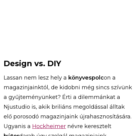
Design vs. DIY
Lassan nem lesz hely a
könyvespolc
on a
magazinjainktól, de kidobni még sincs szívünk
a gyűjteményünket? Érti a dilemmánkat a
Njustudio is, akik briliáns megoldással álltak
elő porosodó magazinjaink újrahasznosítására.
Ugyanis a
Hockheimer
névre keresztelt