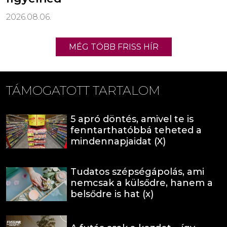
2026.08.06.
MÉG TÖBB FRISS HÍR
TÁMOGATOTT TARTALOM
5 apró döntés, amivel te is
fenntarthatóbbá teheted a
mindennapjaidat (X)
Tudatos szépségápolás, ami
nemcsak a külsődre, hanem a
belsődre is hat (x)