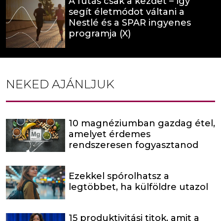
A futás csak a kezdet – így
segít életmódot váltani a
Nestlé és a SPAR ingyenes
programja (X)
NEKED AJÁNLJUK
10 magnéziumban gazdag étel,
amelyet érdemes
rendszeresen fogyasztanod
Ezekkel spórolhatsz a
legtöbbet, ha külföldre utazol
15 produktivitási titok, amit a