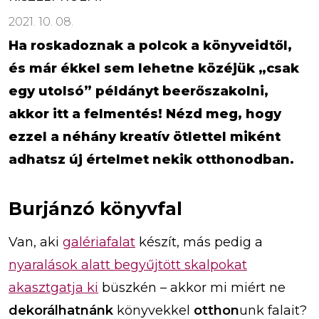
2021. 10. 08.
Ha roskadoznak a polcok a könyveidtől,
és már ékkel sem lehetne közéjük „csak
egy utolsó” példányt beerőszakolni,
akkor itt a felmentés! Nézd meg, hogy
ezzel a néhány kreatív ötlettel miként
adhatsz új értelmet nekik otthonodban.
Burjánzó könyvfal
Van, aki
galériafalat
készít, más pedig a
nyaralások alatt begyűjtött skalpokat
akasztgatja ki
büszkén – akkor mi miért ne
dekorálhatnánk
könyvekkel
otthon
unk falait?