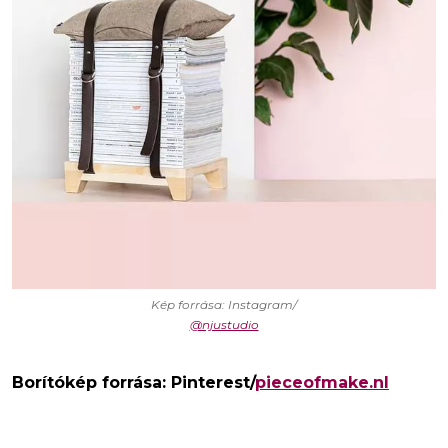
Kép forrása: Instagram/
@njustudio
Borítókép forrása: Pinterest/
pieceofmake.nl