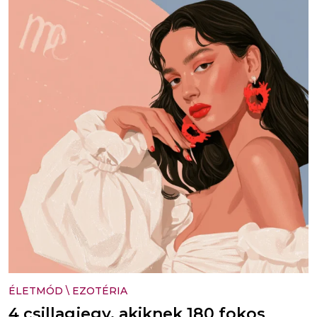
ÉLETMÓD
\
EZOTÉRIA
4 csillagjegy, akiknek 180 fokos