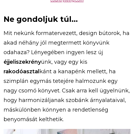
countryliving.com
Ne gondoljuk túl…
Mit nekünk formatervezett, design bútorok, ha
akad néhány jól megtermett könyvünk
odahaza? Lényegében ingyen lesz új
éjjeliszekrény
ünk, vagy egy kis
rakodóasztal
kánt a kanapénk mellett, ha
szimplán egymás tetejére halmozunk egy
nagy csomó könyvet. Csak arra kell ügyelnünk,
hogy harmonizáljanak szobánk árnyalataival,
máskülönben könnyen a rendetlenség
benyomását kelthetik.