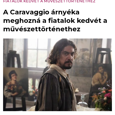
FIATALOK KEDVÉT A MŰVÉSZETTÖRTÉNETHEZ
A Caravaggio árnyéka
meghozná a fiatalok kedvét a
művészettörténethez