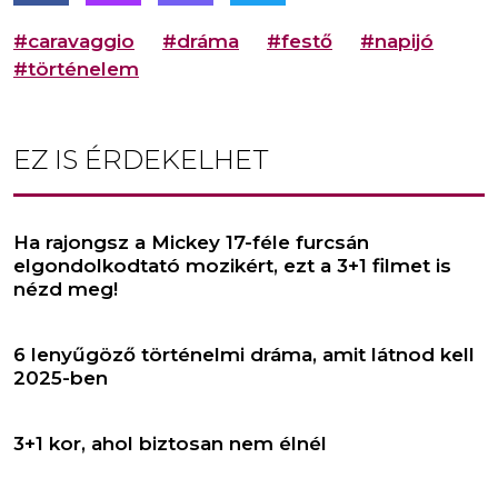
#caravaggio
#dráma
#festő
#napijó
#történelem
EZ IS ÉRDEKELHET
Ha rajongsz a Mickey 17-féle furcsán
elgondolkodtató mozikért, ezt a 3+1 filmet is
nézd meg!
6 lenyűgöző történelmi dráma, amit látnod kell
2025-ben
3+1 kor, ahol biztosan nem élnél