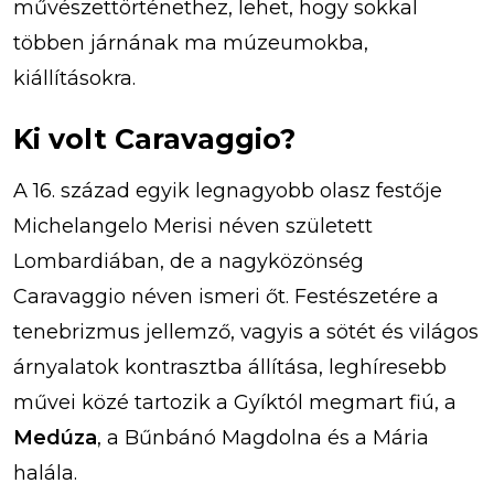
művészettörténethez, lehet, hogy sokkal
többen járnának ma múzeumokba,
kiállításokra.
Ki volt Caravaggio?
A 16. század egyik legnagyobb olasz festője
Michelangelo Merisi néven született
Lombardiában, de a nagyközönség
Caravaggio néven ismeri őt. Festészetére a
tenebrizmus jellemző, vagyis a sötét és világos
árnyalatok kontrasztba állítása, leghíresebb
művei közé tartozik a Gyíktól megmart fiú, a
Medúza
, a Bűnbánó Magdolna és a Mária
halála.