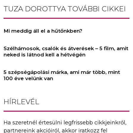
TUZA DOROTTYA
TOVÁBBI CIKKEI
Mi meddig áll el a hűtőnkben?
Szélhámosok, csalók és átverések – 5 film, amit
neked is látnod kell a hétvégén
5 szépségápolási márka, ami már több, mint
100 éve velünk van
HÍRLEVÉL
Ha szeretnél értesülni legfrissebb cikkjeinkről,
partnereink akcióiról, akkor iratkozz fel