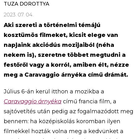
TUZA DOROTTYA
2023. 07. 04.
Aki szereti a történelmi témájú
kosztümös filmeket, kicsit elege van
napjaink akciódús mozijaiból (néha
nekem is), szeretne többet megtudni a
festőről vagy a korról, amiben élt, nézze
meg a Caravaggio árnyéka című drámát.
Július 6-án kerül itthon a mozikba a
Caravaggio árnyéka
című francia film, a
sajtóvetítés után pedig az fogalmazódott meg
bennem: ha középiskolás koromban ilyen
filmekkel hozták volna meg a kedvünket a