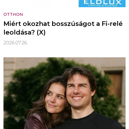
OTTHON
Miért okozhat bosszúságot a Fi-relé
leoldása? (X)
2026.07.26.