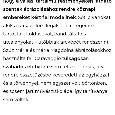
hogy
a vallási tartalmú festményeken látható
szentek ábrázolásához rendre köznapi
embereket kért fel modellnek
. Sőt, olyanokat,
akik a társadalom legalsóbb rétegeihez
tartoztak: koldusokat, banditákat és
utcalányokat – utóbbiak arcképét rendszerint
Szűz Mária és Mária Magdolna ábrázolásokhoz
használta fel. Caravaggio
túlságosan
szabados életvitele
sem tetszett nekik, így
rendre összetűzésbe keveredett az egyházzal
és a törvénnyel, nem egyszer volt börtönben,
és sosem járt művésziskolába, így tanítványai
sem voltak.