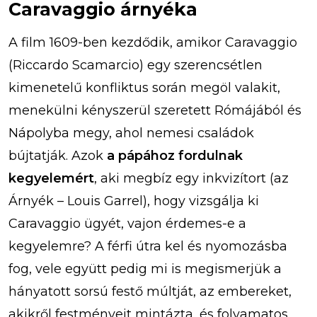
Caravaggio árnyéka
A film 1609-ben kezdődik, amikor Caravaggio
(Riccardo Scamarcio) egy szerencsétlen
kimenetelű konfliktus során megöl valakit,
menekülni kényszerül szeretett Rómájából és
Nápolyba megy, ahol nemesi családok
bújtatják. Azok
a pápához fordulnak
kegyelemért
, aki megbíz egy inkvizítort (az
Árnyék – Louis Garrel), hogy vizsgálja ki
Caravaggio ügyét, vajon érdemes-e a
kegyelemre? A férfi útra kel és nyomozásba
fog, vele együtt pedig mi is megismerjük a
hányatott sorsú festő múltját, az embereket,
akikről festményeit mintázta, és folyamatos