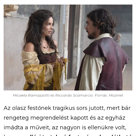
Micaela Ramazzotti és Riccardo Scamarcio. Forrás: Mozinet
Az olasz festőnek tragikus sors jutott, mert bár
rengeteg megrendelést kapott és az egyház
imádta a műveit, az nagyon is ellenükre volt,