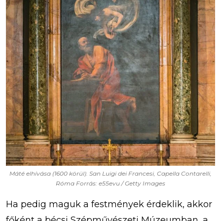
Máté elhívása (1600 körül). San Luigi dei Francesi, Capella Contarelli,
Róma Forrás: e55evu / Getty Images
Ha pedig maguk a festmények érdeklik, akkor
főként a bécsi Szépművészeti Múzeumban, a