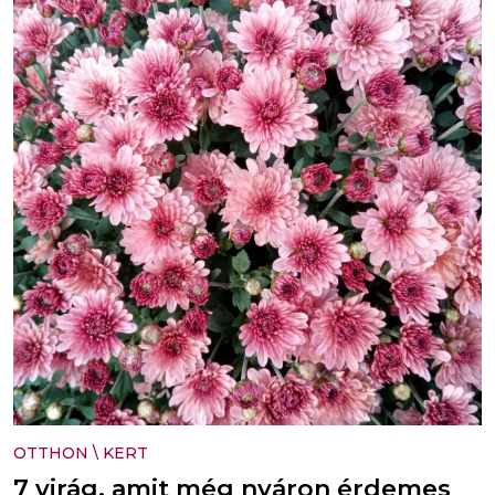
OTTHON
\
KERT
7 virág, amit még nyáron érdemes