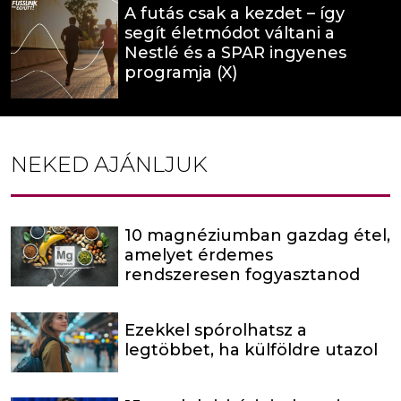
A futás csak a kezdet – így
segít életmódot váltani a
Nestlé és a SPAR ingyenes
programja (X)
NEKED AJÁNLJUK
10 magnéziumban gazdag étel,
amelyet érdemes
rendszeresen fogyasztanod
Ezekkel spórolhatsz a
legtöbbet, ha külföldre utazol