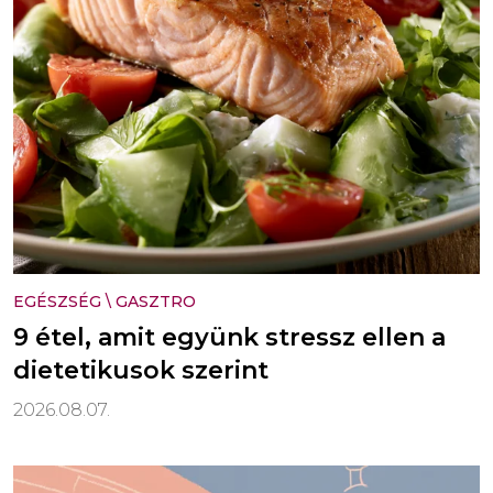
EGÉSZSÉG
\
GASZTRO
9 étel, amit együnk stressz ellen a
dietetikusok szerint
2026.08.07.