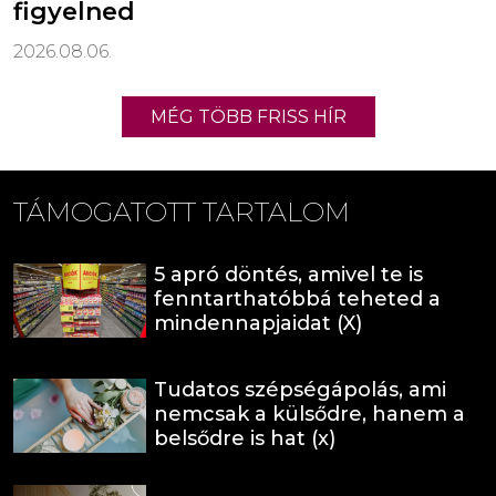
figyelned
2026.08.06.
MÉG TÖBB FRISS HÍR
TÁMOGATOTT TARTALOM
5 apró döntés, amivel te is
fenntarthatóbbá teheted a
mindennapjaidat (X)
Tudatos szépségápolás, ami
nemcsak a külsődre, hanem a
belsődre is hat (x)