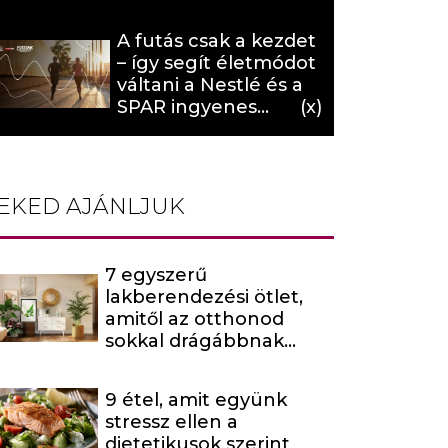
hat (x)
A futás csak a kezdet
– így segít életmódot
váltani a Nestlé és a
SPAR ingyenes
programja (X)
EKED AJÁNLJUK
7 egyszerű
lakberendezési ötlet,
amitől az otthonod
sokkal drágábbnak
tűnik
9 étel, amit együnk
stressz ellen a
dietetikusok szerint