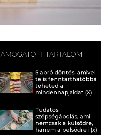
TÁMOGATOTT TARTALOM
5 apró döntés, amivel
te is fenntarthatóbbá
teheted a
mindennapjaidat (X)
Tudatos
szépségápolás, ami
nemcsak a külsődre,
hanem a belsődre is