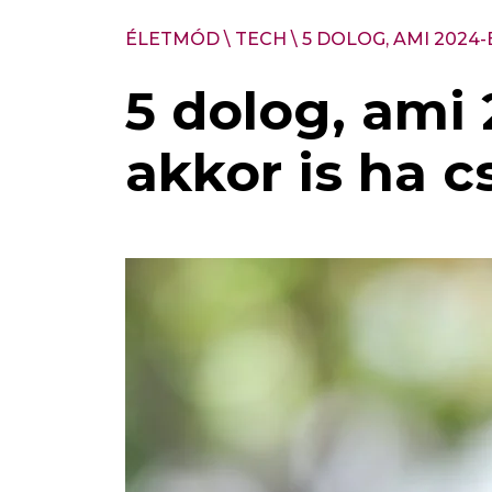
ÉLETMÓD
\
TECH
\
5 DOLOG, AMI 2024
5 dolog, ami
akkor is ha c