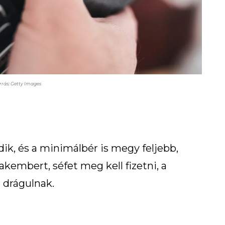
rrás: Getty Images
ik, és a minimálbér is megy feljebb,
akembert, séfet meg kell fizetni, a
 drágulnak.