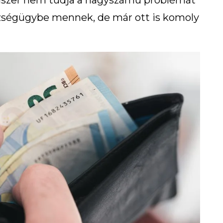
ndszer nem tudja a nagyszámú problémát
zségügybe mennek, de már ott is komoly