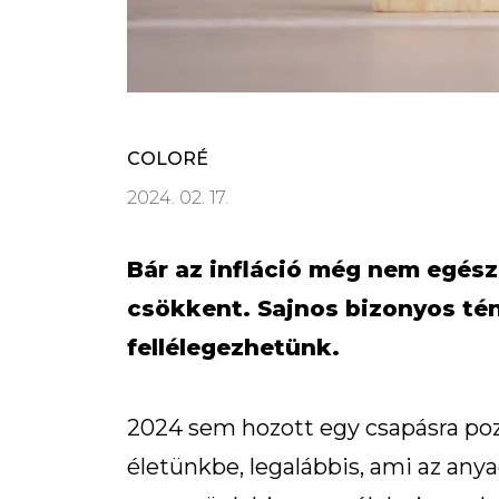
COLORÉ
2024. 02. 17.
Bár az infláció még nem egésze
csökkent. Sajnos bizonyos té
fellélegezhetünk.
2024 sem hozott egy csapásra pozi
életünkbe, legalábbis, ami az anyag