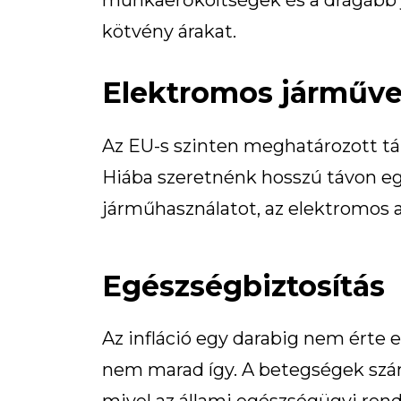
munkaerőköltségek és a drágább ja
kötvény árakat.
Elektromos járműv
Az EU-s szinten meghatározott tá
Hiába szeretnénk hosszú távon e
járműhasználatot, az elektromos 
Egészségbiztosítás
Az infláció egy darabig nem érte e
nem marad így. A betegségek száma