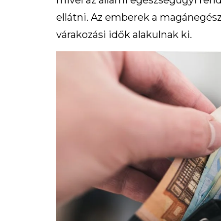
mivel az állami egészségügyi re
ellátni. Az emberek a magánegés
várakozási idők alakulnak ki.