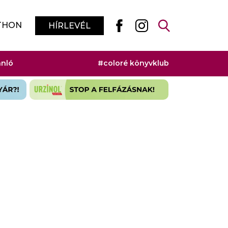
THON
HÍRLEVÉL
ánló
#coloré könyvklub