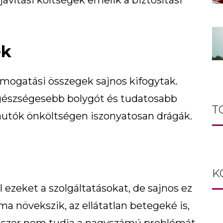
vítási költségek emelik a biztosítási
ek
mogatási összegek sajnos kifogytak.
gészségesebb bolygót és tudatosabb
T
autók önköltségen iszonyatosan drágák.
K
l ezeket a szolgáltatásokat, de sajnos ez
 növekszik, az ellátatlan betegeké is,