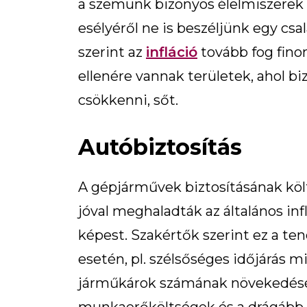
a szemünk bizonyos élelmiszerek á
esélyéről ne is beszéljünk egy cs
szerint az
infláció
tovább fog fino
ellenére vannak területek, ahol bi
csökkenni, sőt.
Autóbiztosítás
A gépjárművek biztosításának költ
jóval meghaladták az általános inf
képest. Szakértők szerint ez a ten
esetén, pl. szélsőséges időjárás m
járműkárok számának növekedésé