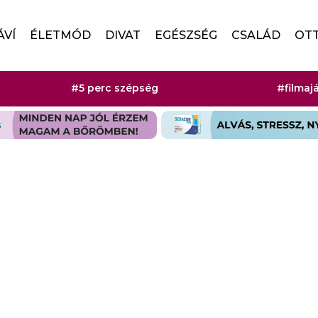
ÁVÍ
ÉLETMÓD
DIVAT
EGÉSZSÉG
CSALÁD
OT
#5 perc szépség
#filmaj