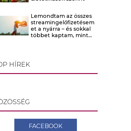
Lemondtam az összes
streamingelőfizetésem
et a nyárra – és sokkal
többet kaptam, mint
amire számítottam
OP HÍREK
ÖZÖSSÉG
FACEBOOK