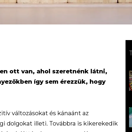
n ott van, ahol szeretnénk látni,
nyezőkben így sem érezzük, hogy
tív változásokat és kánaánt az
i dolgokat illeti. Továbbra is kikerekedik