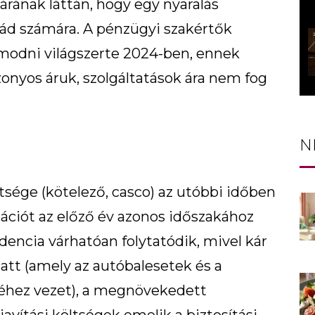
rának láttán, hogy egy nyaralás
alád számára. A pénzügyi szakértők
modni világszerte 2024-ben, ennek
zonyos áruk, szolgáltatások ára nem fog
N
sége (kötelező, casco) az utóbbi időben
lációt az előző év azonos időszakához
dencia várhatóan folytatódik, mivel kár
iatt (amely az autóbalesetek és a
hez vezet), a megnövekedett