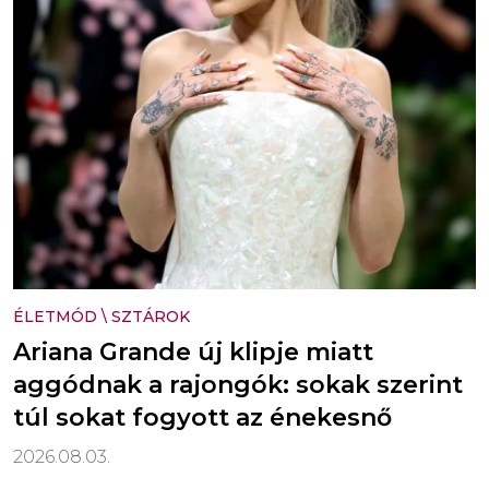
ÉLETMÓD
\
SZTÁROK
Ariana Grande új klipje miatt
aggódnak a rajongók: sokak szerint
túl sokat fogyott az énekesnő
2026.08.03.