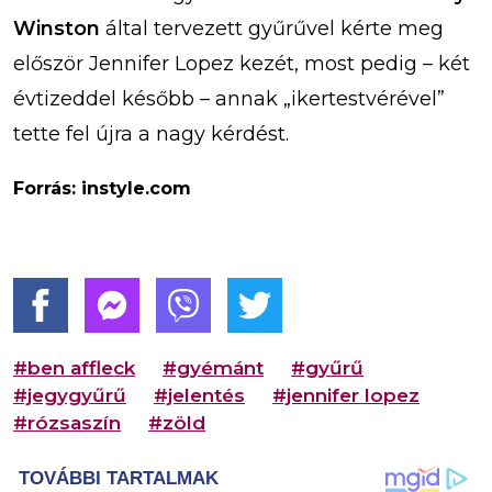
Winston
által tervezett gyűrűvel kérte meg
először Jennifer Lopez kezét, most pedig – két
évtizeddel később – annak „ikertestvérével”
tette fel újra a nagy kérdést.
Forrás: instyle.com
#ben affleck
#gyémánt
#gyűrű
#jegygyűrű
#jelentés
#jennifer lopez
#rózsaszín
#zöld