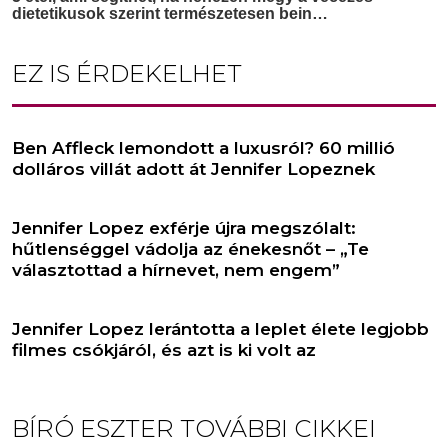
EZ IS ÉRDEKELHET
Ben Affleck lemondott a luxusról? 60 millió
dolláros villát adott át Jennifer Lopeznek
Jennifer Lopez exférje újra megszólalt:
hűtlenséggel vádolja az énekesnőt – „Te
választottad a hírnevet, nem engem”
Jennifer Lopez lerántotta a leplet élete legjobb
filmes csókjáról, és azt is ki volt az
BÍRÓ ESZTER
TOVÁBBI CIKKEI