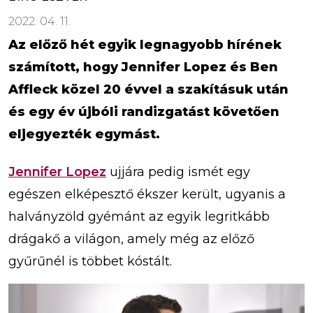
2022. 04. 11.
Az előző hét egyik legnagyobb hírének
számított, hogy Jennifer Lopez és Ben
Affleck közel 20 évvel a szakításuk után
és egy év újbóli randizgatást követően
eljegyezték egymást.
Jennifer Lopez
ujjára pedig ismét egy
egészen elképesztő ékszer került, ugyanis a
halványzöld gyémánt az egyik legritkább
drágakő a világon, amely még az előző
gyűrűnél is többet kóstált.