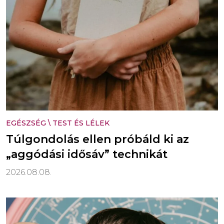
EGÉSZSÉG
\
TEST ÉS LÉLEK
Túlgondolás ellen próbáld ki az
„aggódási idősáv” technikát
2026.08.08.