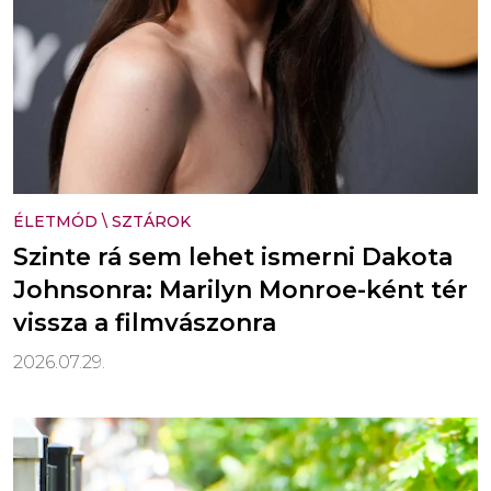
ÉLETMÓD
\
SZTÁROK
Szinte rá sem lehet ismerni Dakota
Johnsonra: Marilyn Monroe-ként tér
vissza a filmvászonra
2026.07.29.