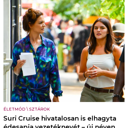
ÉLETMÓD
\
SZTÁROK
Suri Cruise hivatalosan is elhagyta
édesapja vezetéknevét – új néven