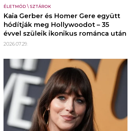
ÉLETMÓD
\
SZTÁROK
Kaia Gerber és Homer Gere együtt
hódítják meg Hollywoodot – 35
évvel szüleik ikonikus románca után
2026.07.29.