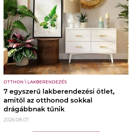
OTTHON
\
LAKBERENDEZÉS
7 egyszerű lakberendezési ötlet,
amitől az otthonod sokkal
drágábbnak tűnik
2026.08.07.