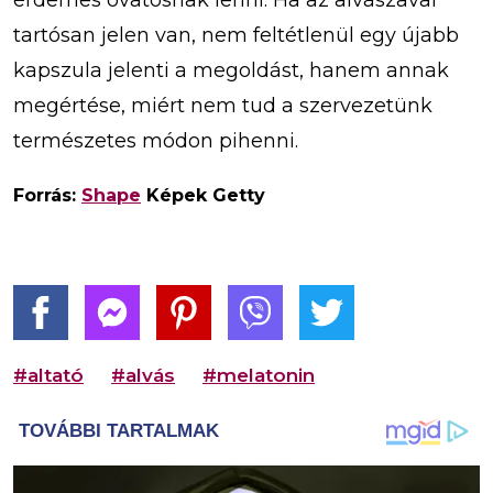
érdemes óvatosnak lenni. Ha az alvászavar
tartósan jelen van, nem feltétlenül egy újabb
kapszula jelenti a megoldást, hanem annak
megértése, miért nem tud a szervezetünk
természetes módon pihenni.
Forrás:
Shape
Képek Getty
#altató
#alvás
#melatonin