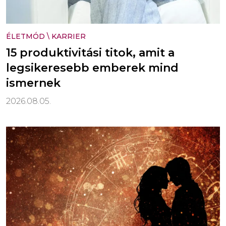
ÉLETMÓD
\
KARRIER
15 produktivitási titok, amit a
legsikeresebb emberek mind
ismernek
2026.08.05.