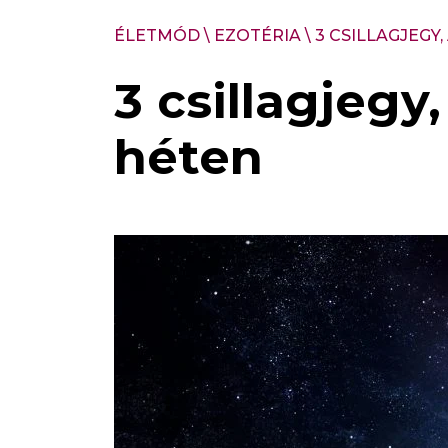
ÉLETMÓD
\
EZOTÉRIA
\
3 CSILLAGJEGY
3 csillagjegy
héten