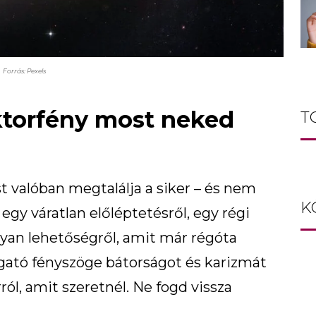
Forrás: Pexels
ektorfény most neked
T
 valóban megtalálja a siker – és nem
K
gy váratlan előléptetésről, egy régi
lyan lehetőségről, amit már régóta
ogató fényszöge bátorságot és karizmát
ól, amit szeretnél. Ne fogd vissza