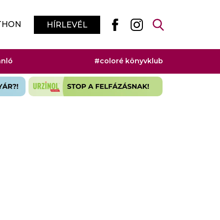
THON
HÍRLEVÉL
ánló
#coloré könyvklub