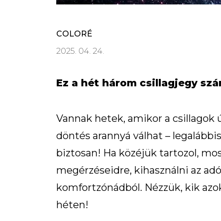
COLORÉ
2025. 04. 24.
Ez a hét három csillagjegy szá
Vannak hetek, amikor a csillagok 
döntés arannyá válhat – legalábbi
biztosan! Ha közéjük tartozol, mo
megérzéseidre, kihasználni az adód
komfortzónádból. Nézzük, kik azok
héten!