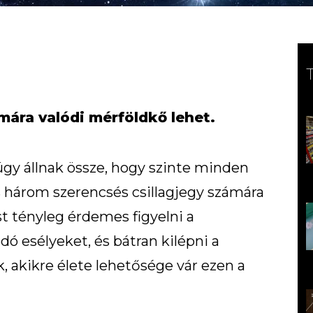
mára valódi mérföldkő lehet.
úgy állnak össze, hogy szinte minden
s három szerencsés csillagjegy számára
st tényleg érdemes figyelni a
ó esélyeket, és bátran kilépni a
, akikre élete lehetősége vár ezen a