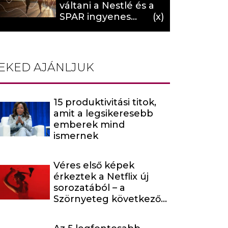
váltani a Nestlé és a
SPAR ingyenes
programja (X)
EKED AJÁNLJUK
15 produktivitási titok,
amit a legsikeresebb
emberek mind
ismernek
Véres első képek
érkeztek a Netflix új
sorozatából – a
Szörnyeteg következő
évada egy hírhedt
baltás gyilkost dolgoz