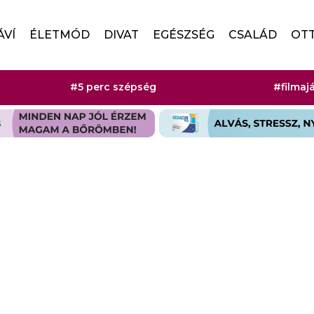
ÁVÍ
ÉLETMÓD
DIVAT
EGÉSZSÉG
CSALÁD
OT
#5 perc szépség
#filmaj