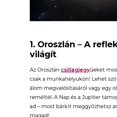
1. Oroszlán – A refl
világít
Az Oroszlán
csillagjegy
űeket most
csak a munkahelyükön! Lehet szó e
álom megvalósításáról vagy egy o
reméltél. A Nap és a Jupiter tám
ad – most bárkit meggyőzhetsz arr
magad!