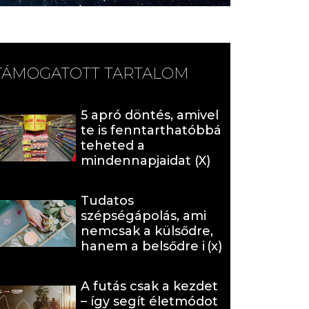
TÁMOGATOTT TARTALOM
5 apró döntés, amivel
te is fenntarthatóbbá
teheted a
mindennapjaidat (X)
Tudatos
szépségápolás, ami
nemcsak a külsődre,
hanem a belsődre is
hat (x)
A futás csak a kezdet
– így segít életmódot