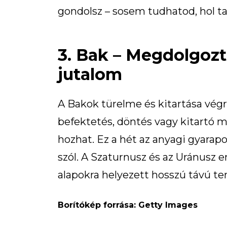
gondolsz – sosem tudhatod, hol talá
3. Bak – Megdolgoztá
jutalom
A Bakok türelme és kitartása vé
befektetés, döntés vagy kitartó 
hozhat. Ez a hét az anyagi gyarapod
szól. A Szaturnusz és az Uránusz 
alapokra helyezett hosszú távú te
Borítókép forrása: Getty Images