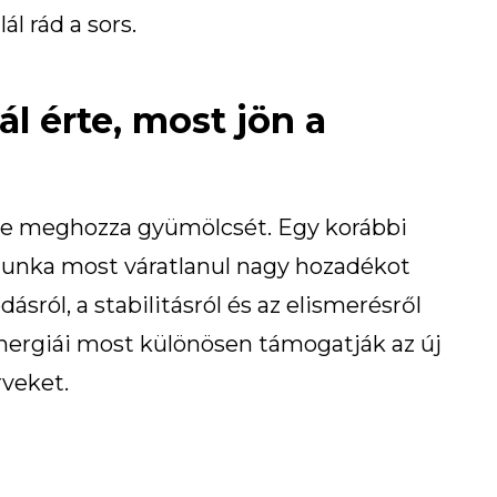
l rád a sors.
l érte, most jön a
gre meghozza gyümölcsét. Egy korábbi
munka most váratlanul nagy hozadékot
ásról, a stabilitásról és az elismerésről
energiái most különösen támogatják az új
rveket.