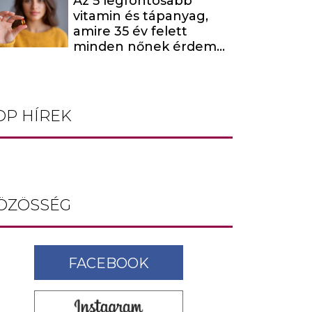
Az 5 legfontosabb
fel
vitamin és tápanyag,
amire 35 év felett
minden nőnek érdemes
odafigyelnie
OP HÍREK
ÖZÖSSÉG
FACEBOOK