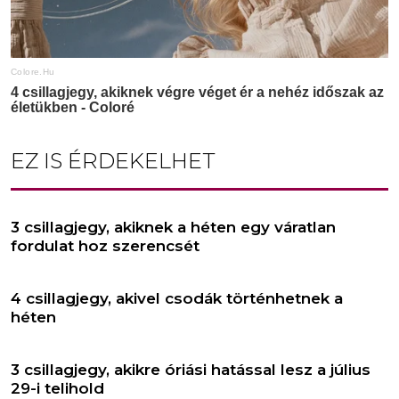
EZ IS ÉRDEKELHET
3 csillagjegy, akiknek a héten egy váratlan
fordulat hoz szerencsét
4 csillagjegy, akivel csodák történhetnek a
héten
3 csillagjegy, akikre óriási hatással lesz a július
29-i telihold