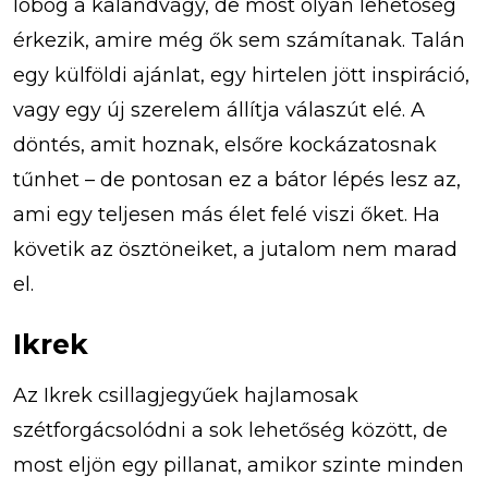
lobog a kalandvágy, de most olyan lehetőség
érkezik, amire még ők sem számítanak. Talán
egy külföldi ajánlat, egy hirtelen jött inspiráció,
vagy egy új szerelem állítja válaszút elé. A
döntés, amit hoznak, elsőre kockázatosnak
tűnhet – de pontosan ez a bátor lépés lesz az,
ami egy teljesen más élet felé viszi őket. Ha
követik az ösztöneiket, a jutalom nem marad
el.
Ikrek
Az Ikrek csillagjegyűek hajlamosak
szétforgácsolódni a sok lehetőség között, de
most eljön egy pillanat, amikor szinte minden