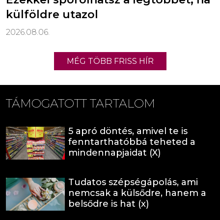
külföldre utazol
2026.08.06.
MÉG TÖBB FRISS HÍR
TÁMOGATOTT TARTALOM
5 apró döntés, amivel te is
fenntarthatóbbá teheted a
mindennapjaidat (X)
Tudatos szépségápolás, ami
nemcsak a külsődre, hanem a
belsődre is hat (x)