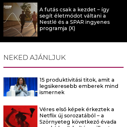
A futás csak a kezdet – így
segít életmódot váltani a
Nestlé és a SPAR ingyenes
programja (X)
NEKED AJÁNLJUK
15 produktivitási titok, amit a
legsikeresebb emberek mind
ismernek
Véres első képek érkeztek a
Netflix új sorozatából – a
Szörnyeteg következő évada