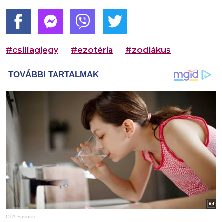
#csillagjegy
#ezotéria
#zodiákus