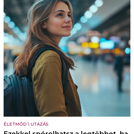
ÉLETMÓD
\
UTAZÁS
Ezekkel spórolhatsz a legtöbbet, ha