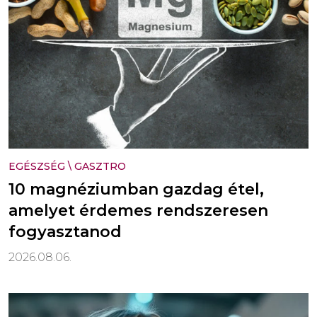
EGÉSZSÉG
\
GASZTRO
10 magnéziumban gazdag étel,
amelyet érdemes rendszeresen
fogyasztanod
2026.08.06.