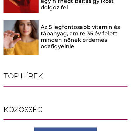
egy hírhedt baltás gyilkost
dolgoz fel
Az 5 legfontosabb vitamin és
tápanyag, amire 35 év felett
minden nőnek érdemes
odafigyelnie
TOP HÍREK
KÖZÖSSÉG