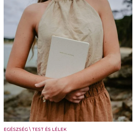
EGÉSZSÉG
\
TEST ÉS LÉLEK