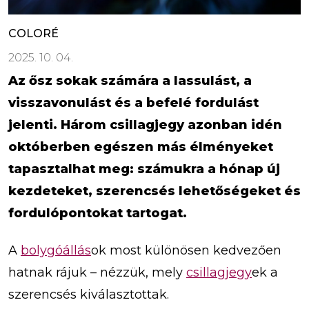
COLORÉ
2025. 10. 04.
Az ősz sokak számára a lassulást, a
visszavonulást és a befelé fordulást
jelenti. Három csillagjegy azonban idén
októberben egészen más élményeket
tapasztalhat meg: számukra a hónap új
kezdeteket, szerencsés lehetőségeket és
fordulópontokat tartogat.
A
bolygóállás
ok most különösen kedvezően
hatnak rájuk – nézzük, mely
csillagjegy
ek a
szerencsés kiválasztottak.