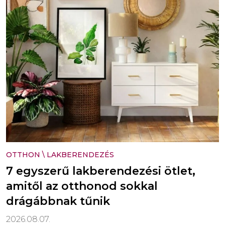
OTTHON
\
LAKBERENDEZÉS
7 egyszerű lakberendezési ötlet,
amitől az otthonod sokkal
drágábbnak tűnik
2026.08.07.