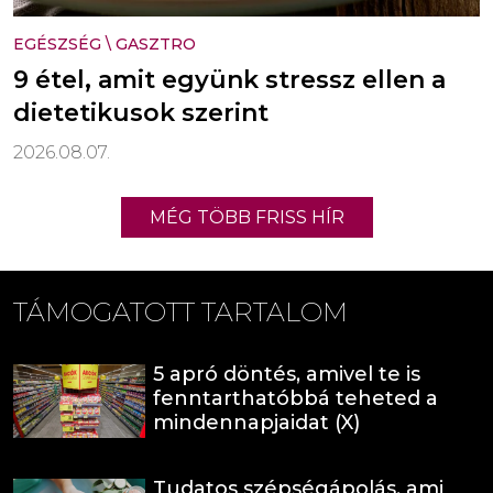
EGÉSZSÉG
\
GASZTRO
9 étel, amit együnk stressz ellen a
dietetikusok szerint
2026.08.07.
MÉG TÖBB FRISS HÍR
TÁMOGATOTT TARTALOM
5 apró döntés, amivel te is
fenntarthatóbbá teheted a
mindennapjaidat (X)
Tudatos szépségápolás, ami