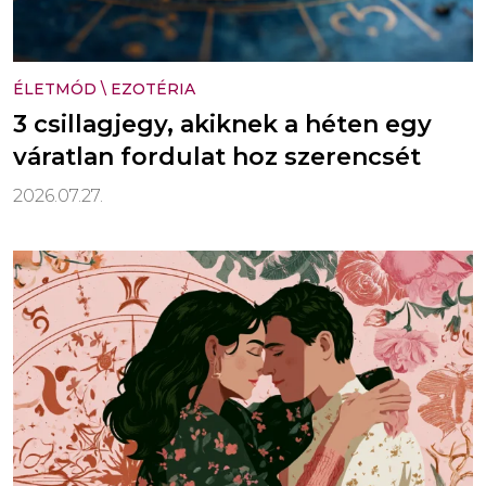
ÉLETMÓD
\
EZOTÉRIA
3 csillagjegy, akiknek a héten egy
váratlan fordulat hoz szerencsét
2026.07.27.