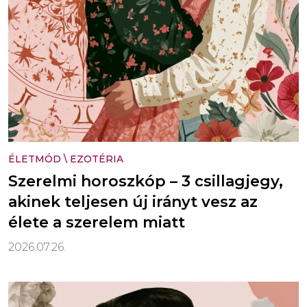
ÉLETMÓD
\
EZOTÉRIA
Szerelmi horoszkóp – 3 csillagjegy,
akinek teljesen új irányt vesz az
élete a szerelem miatt
2026.07.26.