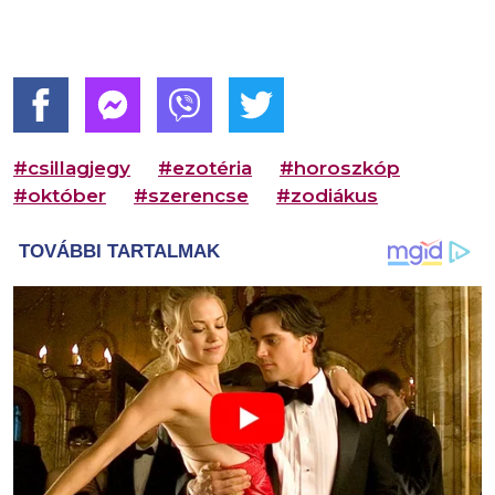
#csillagjegy
#ezotéria
#horoszkóp
#október
#szerencse
#zodiákus