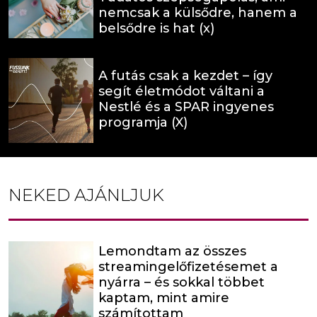
nemcsak a külsődre, hanem a
belsődre is hat (x)
A futás csak a kezdet – így
segít életmódot váltani a
Nestlé és a SPAR ingyenes
programja (X)
NEKED AJÁNLJUK
Lemondtam az összes
streamingelőfizetésemet a
nyárra – és sokkal többet
kaptam, mint amire
számítottam